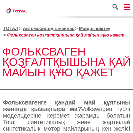
Іздестіру
ТОТАЛ
Автомобильдік майлар
Майды іріктеу
Фольксваген қозғалтқышына қай майын құю қажет
ФОЛЬКСВАГЕН
ҚОЗҒАЛТҚЫШЫНА ҚАЙ
МАЙЫН ҚҰЮ ҚАЖЕТ
Фольксвагенге қандай май құятыны
жөнінде қызықтыра ма?
Volkswagen түрлі
модельдеріне керемет жарамды болатын
Total синтетикалық және жартылай
синтетикалық мотор майларының кең желісі