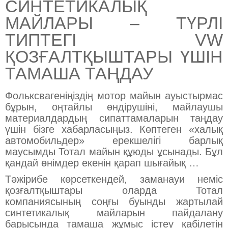
СИНТЕТИКАЛЫҚ
МАЙЛАРЫ – ТҮРЛІ
ТИПТЕГІ VW
ҚОЗҒАЛТҚЫШТАРЫ ҮШІН
ТАМАША ТАҢДАУ
Фольксвагеніңіздің мотор майын ауыстырмас
бұрын, оңтайлы өндірушіні, майлаушы
материалдардың сипаттамаларын таңдау
үшін бізге хабарласыңыз. Көптеген «халық
автомобильдер» ерекшелігі барлық
маусымды Тотал майын құюды ұсынады. Бұл
қандай өнімдер екенін қарап шығайық …
Тәжірибе көрсеткендей, заманауи неміс
қозғалтқыштары оларда Тотал
компаниясының соңғы буынды жартылай
синтетикалық майларын пайдалану
барысында тамаша жұмыс істеу қабілетін