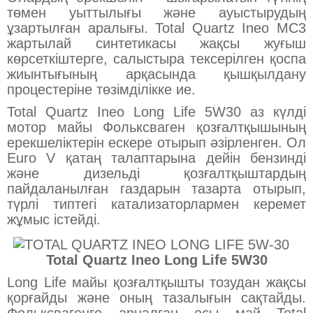
төмен уыттылығы және ауыстырудың
ұзартылған аралығы. Total Quartz Ineo MC3
жартылай синтетикасы жақсы жуғыш
көрсеткіштерге, салыстыра тексерілген қоспа
жиынтығының арқасында қышқылдану
процестеріне төзімділікке ие.
Total Quartz Ineo Long Life 5W30 аз күлді
мотор майы Фольксваген қозғалтқышының
ерекшеліктерін ескере отырып әзірленген. Ол
Euro V қатаң талаптарына дейін бензинді
және дизельді қозғалтқыштардың
пайдаланылған газдарын тазарта отырып,
түрлі типтегі катализаторлармен керемет
жұмыс істейді.
Total Quartz Ineo Long Life 5W30
Long Life майы қозғалтқышты тозудан жақсы
қорғайды және оның тазалығын сақтайды.