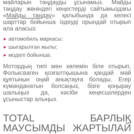
майларын таңдауды ұсынамыз. Майды
таңдау жөніндегі кеңестерді сайтымыздағы
«
Майды таңдау
» қалыбында да келесі
шарттар бойынша іздеуді орындай отырып
ала аласыз:
автомобиль маркасы;
шығарылған жылы;
моделі бойынша.
Мотордың типі мен көлемін біле отырып,
Фольксваген қозғалтқышына қандай май
құятынын оңай анықтауға болады. Егер
күмәнданатын болсаңыз, бізге қоңырау
шалыңыз да, кәсіби кеңесшілерден
ұсыныстар алыңыз.
TOTAL БАРЛЫҚ
МАУСЫМДЫ ЖАРТЫЛАЙ