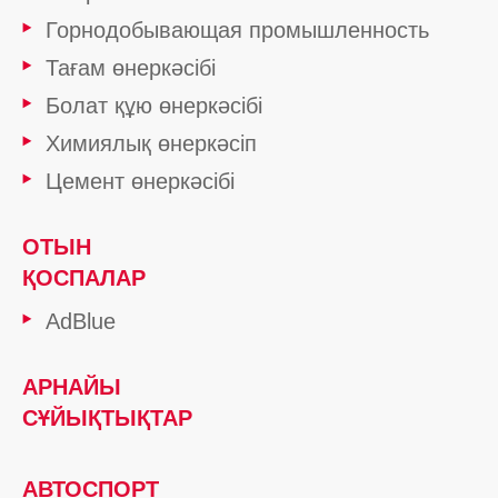
Горнодобывающая промышленность
Тағам өнеркәсібі
Болат құю өнеркәсібі
Химиялық өнеркәсіп
Цемент өнеркәсібі
ОТЫН
ҚОСПАЛАР
AdBlue
АРНАЙЫ
СҰЙЫҚТЫҚТАР
АВТОСПОРТ