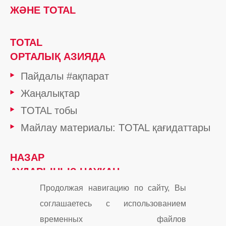
ЖӘНЕ TOTAL
TOTAL
ОРТАЛЫҚ АЗИЯДА
Пайдалы #ақпарат
Жаңалықтар
TOTAL тобы
Майлау материалы: TOTAL қағидаттары
НАЗАР
АУДАРЫҢЫЗ НАУҚАН
Продолжая навигацию по сайту, Вы
соглашаетесь с использованием
Cookies
Контакты
Карта сайта
временных файлов