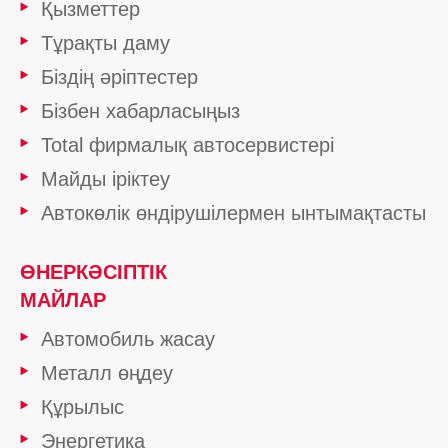
Қызметтер
Тұрақты даму
Біздің әріптестер
Бізбен хабарласыңыз
Total фирмалық автосервистері
Майды іріктеу
Автокөлік өндірушілермен ынтымақтасты
ӨНЕРКӘСІПТІК
МАЙЛАР
Автомобиль жасау
Металл өңдеу
Құрылыс
Энергетика