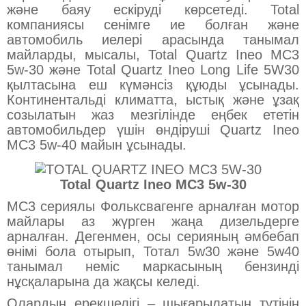
және баяу ескіруді көрсетеді. Total
компаниясы сенімге ие болған және
автомобиль иелері арасында танымал
майларды, мысалы, Total Quartz Ineo MC3
5w-30 және Total Quartz Ineo Long Life 5W30
қылтасына еш күмәнсіз құюды ұсынады.
Континентальді климатта, ыстық және ұзақ
созылатын жаз мезгілінде еңбек ететін
автомобильдер үшін өндіруші Quartz Ineo
MC3 5w-40 майын ұсынады.
Total Quartz Ineo MC3 5w-30
MC3 сериялы Фольксвагенге арналған мотор
майлары аз жүрген жаңа дизельдерге
арналған. Дегенмен, осы серияның әмбебап
өнімі бола отырып, Тотал 5w30 және 5w40
танымал неміс маркасының бензинді
нұсқаларына да жақсы келеді.
Олардың ерекшелігі – шығарылатын түтінің