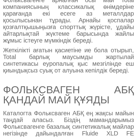
Фольксвагенге арналған осы май Total
компаниясының классикалық өнімдеріне
қарағанда екі есеге аз металлдар
қосылысынан тұрады. Арнайы қоспалар
қозғалтқышыңызға спорттық жүрісте, ұдайы
айтарлықтай жүктеме барысында жайлы
жұмыс істеуге мүмкіндік береді.
Жеткілікті ағатын қасиетіне ие бола отырып,
Total барлық маусымды жартылай
синтетикасы еуропалық қыс мезгілінде еш
қиындықсыз суық от алуына кепілдік береді.
ФОЛЬКСВАГЕН АБҚ
ҚАНДАЙ МАЙ ҚҰЯДЫ
Каталогта Фольксваген АБҚ ең жақсы майын
таңдай аласыз. Біздің мамандарымыз
Фольксвагенге базалық синтетикалық майлар
негізінде дайындалған Fluide XLD FE