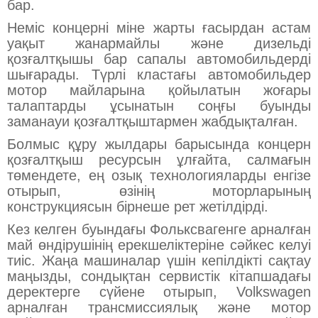
бар.
Неміс концерні міне жарты ғасырдан астам
уақыт жанармайлы және дизельді
қозғалтқышы бар сапалы автомобильдерді
шығарады. Түрлі кластағы автомобильдер
мотор майларына қойылатын жоғары
талаптарды ұсынатын соңғы буынды
заманауи қозғалтқыштармен жабдықталған.
Болмыс құру жылдары барысында концерн
қозғалтқыш ресурсын ұлғайта, салмағын
төмендете, ең озық технологияларды енгізе
отырып, өзінің моторларының
конструкциясын бірнеше рет жетілдірді.
Кез келген буындағы Фольксвагенге арналған
май өндірушінің ерекшеліктеріне сәйкес келуі
тиіс. Жаңа машиналар үшін кепілдікті сақтау
маңызды, сондықтан сервистік кітапшадағы
деректерге сүйене отырып, Volkswagen
арналған трансмиссиялық және мотор