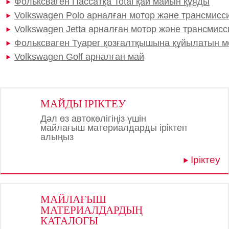
Фольксваген Пассатқа Total қай майын құяды
Volkswagen Polo арналған мотор және трансмисс
Volkswagen Jetta арналған мотор және трансмис
Фольксваген Туарег қозғалтқышына құйылатын 
Volkswagen Golf арналған май
МАЙДЫ ІРІКТЕУ
Дәл өз автокөлігіңіз үшін
майлағыш материалдарды іріктеп
алыңыз
Іріктеу
МАЙЛАҒЫШ
МАТЕРИАЛДАРДЫҢ
КАТАЛОГЫ