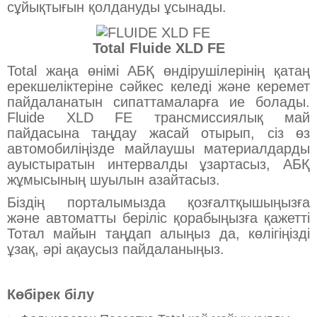
сұйықтығын қолдануды ұсынады.
Total Fluide XLD FE
Total жаңа өнімі АБҚ өндірушілерінің қатаң
ерекшеліктеріне сәйкес келеді және керемет
пайдаланатын сипаттамаларға ие болады.
Fluide XLD FE трансмиссиялық май
пайдасына таңдау жасай отырып, сіз өз
автомобиліңізде майлаушы материалдарды
ауыстыратын интервалды ұзартасыз, АБҚ
жұмысының шуылын азайтасыз.
Біздің порталымызда қозғалтқышыңызға
және автоматты беріліс қорабыңызға қажетті
Тотал майын таңдап алыңыз да, көлігіңізді
ұзақ, әрі ақаусыз пайдаланыңыз.
Көбірек білу