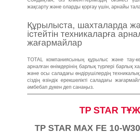
жақсарту және оларды қорғау үшін, арнайы та
Құрылыста, шахталарда ж
істейтін техникаларға арн
жағармайлар
TOTAL компаниясының құрылыс және тау-ке
арналған өнімдерінің барлық түрлері барлық х
және осы саладағы өндірушілердің техникалық
сіздің өзіндік ерекшелікті саладағы жағарм
әмбебап дүкен деп санаңыз.
TP STAR ТҰ
TP STAR MAX FE 10-W3