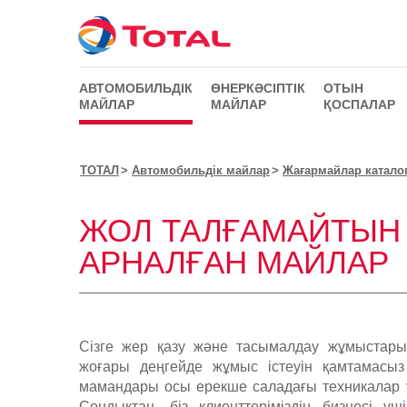
АВТОМОБИЛЬДІК
ӨНЕРКӘСІПТІК
ОТЫН
МАЙЛАР
МАЙЛАР
ҚОСПАЛАР
ТОТАЛ
Автомобильдік майлар
Жағармайлар катало
ЖОЛ ТАЛҒАМАЙТЫН 
АРНАЛҒАН МАЙЛАР
Сізге жер қазу және тасымалдау жұмыстар
жоғары деңгейде жұмыс істеуін қамтамасыз
мамандары осы ерекше саладағы техникалар ү
Сондықтан, біз клиенттеріміздің бизнесі ү