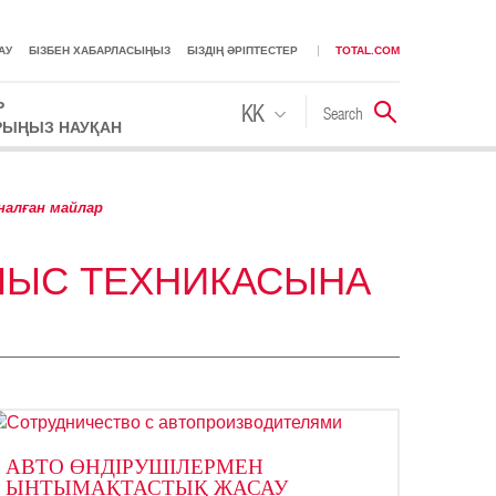
АУ
БІЗБЕН ХАБАРЛАСЫҢЫЗ
БІЗДІҢ ӘРІПТЕСТЕР
TOTAL.COM
Р
KK
Search
Іздестіру
РЫҢЫЗ НАУҚАН
RU
налған майлар
ЛЫС ТЕХНИКАСЫНА
АВТО ӨНДІРУШІЛЕРМЕН
ЫНТЫМАҚТАСТЫҚ ЖАСАУ