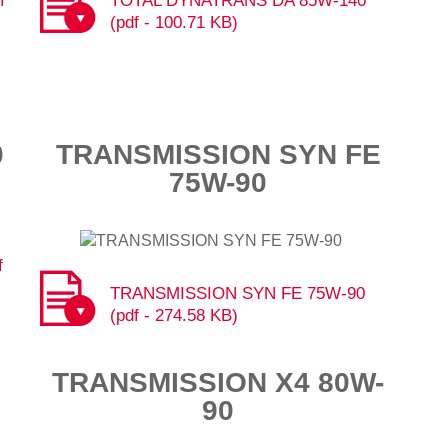
f
TOTAL DYNATRANS DA 85W-140
(pdf - 100.71 KB)
0
TRANSMISSION SYN FE
75W-90
f
TRANSMISSION SYN FE 75W-90
(pdf - 274.58 KB)
TRANSMISSION X4 80W-
90​​