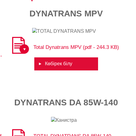
,
DYNATRANS MPV​​
Total Dynatrans MPV (pdf - 244.3 KB)
-
Көбірек білу
DYNATRANS DA 85W-140​​