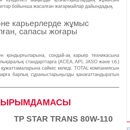
лаптар бойынша жасалған жағармайлар дайындадық.
әне карьерлерде жұмыс
алған, сапасы жоғары
н қондырғыларына, сондай-ақ карьер техникасына
алықаралық стандарттарға (ACEA, API, JASO және т.б.)
 құжаттамаларына сәйкес келеді. TOTAL компаниясын
айларға барлық сұраныстарыңызды қанағаттандыратын
ЖЫРЫМДАМАСЫ​​
0
TP STAR TRANS 80W-110​​