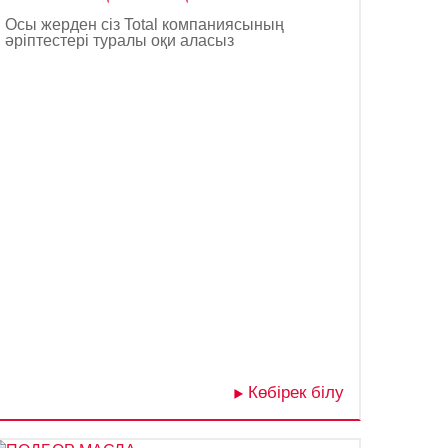
Осы жерден сіз Total компаниясының
әріптестері туралы оқи аласыз
Көбірек білу