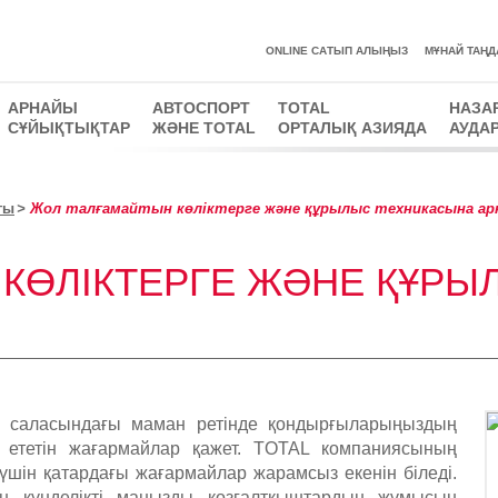
ONLINE САТЫП АЛЫҢЫЗ
MҰНАЙ ТАҢД
АРНАЙЫ
АВТОСПОРТ
TOTAL
НАЗА
СҰЙЫҚТЫҚТАР
ЖӘНЕ TOTAL
ОРТАЛЫҚ АЗИЯДА
АУДА
гы
Жол талғамайтын көліктерге және құрылыс техникасына ар
КӨЛІКТЕРГЕ ЖӘНЕ ҚҰРЫ
ы саласындағы маман ретінде қондырғыларыңыздың
 ететін жағармайлар қажет. TOTAL компаниясының
шін қатардағы жағармайлар жарамсыз екенін біледі.
шін күнделікті маңызды қозғалтқыштардың жұмысын