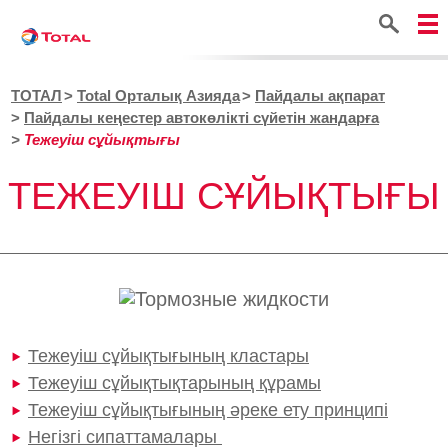
Іздестіру
ТОТАЛ
Total Орталық Азияда
Пайдалы ақпарат
Пайдалы кеңестер автокөлікті сүйетін жандарға
Тежеуіш cұйықтығы
ТЕЖЕУІШ CҰЙЫҚТЫҒЫ
Тежеуіш сұйықтығының кластары
Тежеуіш сұйықтықтарының құрамы
Тежеуіш сұйықтығының әреке ету принципі
Негізгі сипаттамалары