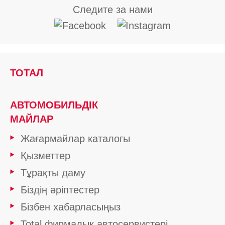
Следите за нами
ТОТАЛ
АВТОМОБИЛЬДІК
МАЙЛАР
Жағармайлар каталогы
Қызметтер
Тұрақты даму
Біздің әріптестер
Бізбен хабарласыңыз
Total фирмалық автосервистері