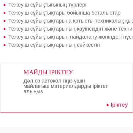
Тежеуіш сұйықтығының түрлері
Тежеуіш сұйықтықтары бойынша беталыстар
Тежеуіш сұйықтықтарына қатысты техникалық қыз
Тежеуіш сұйықтықтарының қауіпсіздігі және техн
Тежеуіш сұйықтықтарын пайдалану жөніндегі нұ
Тежеуіш сұйықтықтарының сәйкестігі
МАЙДЫ ІРІКТЕУ
Дәл өз автокөлігіңіз үшін
майлағыш материалдарды іріктеп
алыңыз
Іріктеу