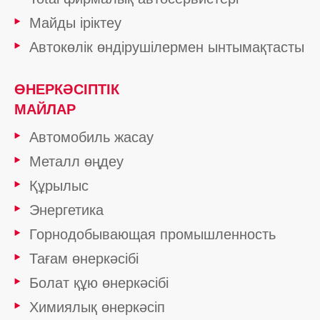
Майды іріктеу
Автокөлік өндірушілермен ынтымақтасты
ӨНЕРКӘСІПТІК
МАЙЛАР
Автомобиль жасау
Металл өңдеу
Құрылыс
Энергетика
Горнодобывающая промышленность
Тағам өнеркәсібі
Болат құю өнеркәсібі
Химиялық өнеркәсіп