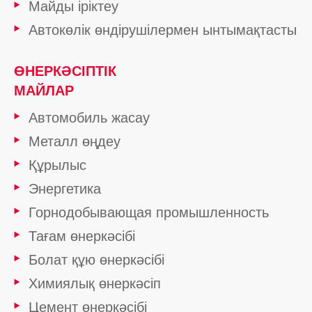
Майды іріктеу
Автокөлік өндірушілермен ынтымақтасты
ӨНЕРКӘСІПТІК
МАЙЛАР
Автомобиль жасау
Металл өңдеу
Құрылыс
Энергетика
Горнодобывающая промышленность
Тағам өнеркәсібі
Болат құю өнеркәсібі
Химиялық өнеркәсіп
Цемент өнеркәсібі