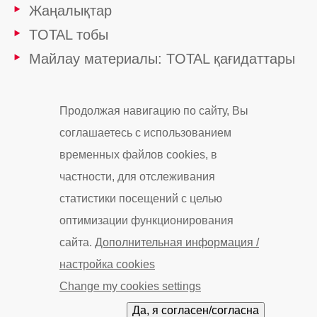
Жаңалықтар
TOTAL тобы
Майлау материалы: TOTAL қағидаттары
НАЗАР
Продолжая навигацию по сайту, Вы
АУДАРЫҢЫЗ НАУҚАН
соглашаетесь с использованием
временных файлов cookies, в
частности, для отслеживания
Cookie and privacy
Cookies
Контакты
статистики посещений с целью
Карта сайта
Мы в Instagram
Мы в Facebook
оптимизации функционирования
© «ТОТАЛЬ Маркетинг Сервисес Казахстан» 2019
сайта.
Дополнительная информация /
настройка cookies
Change my cookies settings
Да, я согласен/согласна