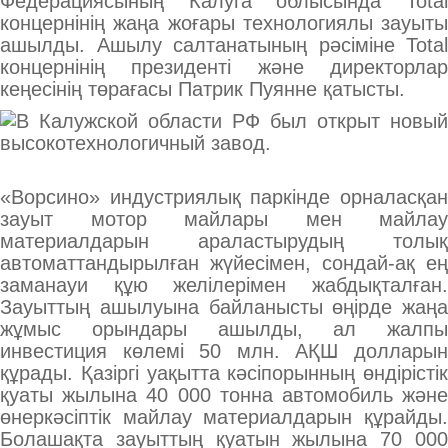
Федерациясының Калуга облысында Total
концернінің жаңа жоғары технологиялы зауыты
ашылды. Ашылу салтанатының рәсіміне Total
концернінің президенті және директорлар
кеңесінің төрағасы Патрик Пуянне қатысты.
«Ворсино» индустриялық паркінде орналасқан
зауыт мотор майлары мен майлау
материалдарын араластырудың толық
автоматтандырылған жүйесімен, сондай-ақ ең
заманауи құю желілерімен жабдықталған.
Зауыттың ашылуына байланысты өңірде жаңа
жұмыс орындары ашылды, ал жалпы
инвестиция көлемі 50 млн. АҚШ долларын
құрады. Қазіргі уақытта кәсіпорынның өндірістік
қуаты жылына 40 000 тонна автомобиль және
өнеркәсіптік майлау материалдарын құрайды.
Болашақта зауыттың қуатын жылына 70 000