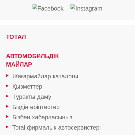
ТОТАЛ
АВТОМОБИЛЬДІК
МАЙЛАР
Жағармайлар каталогы
Қызметтер
Тұрақты даму
Біздің әріптестер
Бізбен хабарласыңыз
Total фирмалық автосервистері