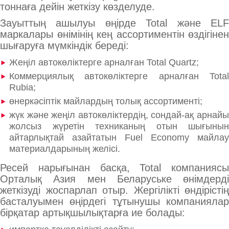
тоннаға дейін жеткізу көзделуде.
Зауыттың ашылуы өңірде Total және ELF
маркалары өнімінің кең ассортиментін өздігінен
шығаруға мүмкіндік береді:
Жеңіл автокөліктерге арналған Total Quartz;
Коммерциялық автокөліктерге арналған Total
Rubia;
өнеркәсіптік майлардың толық ассортименті;
жүк және жеңіл автокөліктердің, сондай-ақ арнайы
жолсыз жүретін техниканың отын шығынын
айтарлықтай азайтатын Fuel Economy майлау
материалдарының желісі.
Ресей нарығынан басқа, Total компаниясы
Орталық Азия мен Беларуське өнімдерді
жеткізуді жоспарлап отыр. Жергілікті өндірістің
басталуымен өңірдегі тұтынушы компаниялар
бірқатар артықшылықтарға ие болады: