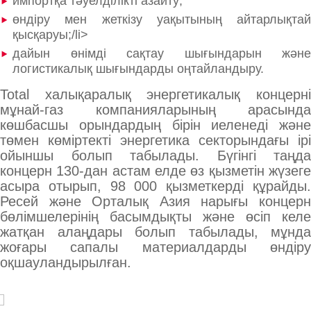
импортқа тәуелділікті азайту;
өндіру мен жеткізу уақытының айтарлықтай
қысқаруы;/li>
дайын өнімді сақтау шығындарын және
логистикалық шығындарды оңтайландыру.
Total халықаралық энергетикалық концерні
мұнай-газ компанияларының арасында
көшбасшы орындардың бірін иеленеді және
төмен көміртекті энергетика секторындағы ірі
ойыншы болып табылады. Бүгінгі таңда
концерн 130-дан астам елде өз қызметін жүзеге
асыра отырып, 98 000 қызметкерді құрайды.
Ресей және Орталық Азия нарығы концерн
бөлімшелерінің басымдықты және өсіп келе
жатқан алаңдары болып табылады, мұнда
жоғары сапалы материалдарды өндіру
оқшауландырылған.