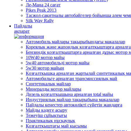
Ле-Мана 24 сағат
Pikes Peak 2013
Тасжол-сақитналы автобәйгелер бойынша әлем че
Silk Way Rally
Пайдалы
ақпарат
Автомобиль майлары тақырыбындағы мақалалар
Кореялық және жапондық қозғалтқыштарға арналғ
Бензиндік қозғалтқыштарға арналған дұрыс мотор 
10W40 мотор майы
5w40 автомобильді мотор майы
5w30 мотор майын
Қозғалтқышқа арналған жартылай синтетикалық м
Автомобильге арналған трансмиссиялық май
Синтетикалық майлар
Минералды мотор майлары
Дизель қозғалтқышына арналған total майы
Индустриялық майлар тақырыбына мақалалар
Пайдалы кеңестер автокөлікті сүйетін жандарға
Mайды кәдеге асыру
Тежеуіш cұйықтығы
Практикалық нұсқаулық
Қозғалтқыштағы май қысымы