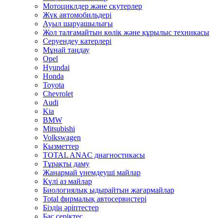
Мотоциклдер және скутерлер
Жүк автомобильдері
Ауыл шаруашылығы
Жол талғамайтын көлік және құрылыс техникасы
Серуендеу катерлері
Mұнай таңдау
Opel
Hyundai
Honda
Toyota
Chevrolet
Audi
Kia
BMW
Mitsubishi
Volkswagen
Қызметтер
TOTAL ANAC диагностикасы
Тұрақты даму
Жанармай үнемдеуші майлар
Күлі аз майлар
Биологиялық ыдырайтын жағармайлар
Total фирмалық автосервистері
Біздің әріптестер
Бас серіктес