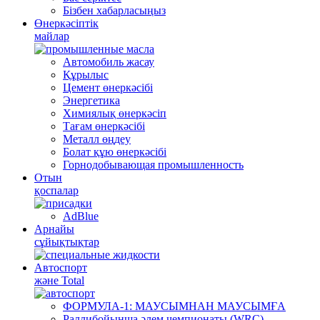
Бізбен хабарласыңыз
Өнеркәсіптік
майлар
Автомобиль жасау
Құрылыс
Цемент өнеркәсібі
Энергетика
Химиялық өнеркәсіп
Тағам өнеркәсібі
Металл өңдеу
Болат құю өнеркәсібі
Горнодобывающая промышленность
Отын
қоспалар
AdBlue
Арнайы
сұйықтықтар
Автоспорт
және Total
ФОРМУЛА-1: МАУСЫМНАН МАУСЫМҒА
Раллибойынша әлем чемпионаты (WRC)