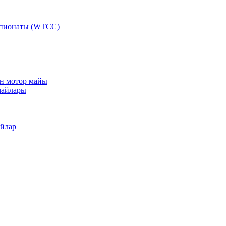
мпионаты (WTCC)
ан мотор майы
майлары
айлар