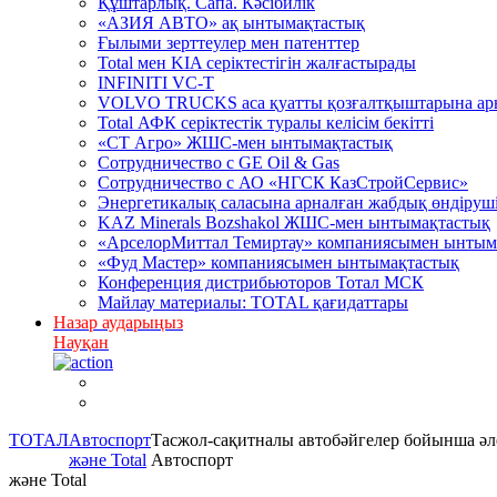
Құштарлық. Сапа. Кәсібилік
«АЗИЯ АВТО» ақ ынтымақтастық
Ғылыми зерттеулер мен патенттер
Total мен KIA серіктестігін жалғастырады
INFINITI VC-T
VOLVO TRUCKS аса қуатты қозғалтқыштарына арна
Total АФК серіктестік туралы келісім бекітті
«СТ Агро» ЖШС-мен ынтымақтастық
Сотрудничество c GE Oil & Gas
Сотрудничество с АО «НГСК КазСтройСервис»
Энергетикалық саласына арналған жабдық өндірушіл
KAZ Minerals Bozshakol ЖШС-мен ынтымақтастық
«АрселорМиттал Темиртау» компаниясымен ынтым
«Фуд Мастер» компаниясымен ынтымақтастық
Конференция дистрибьюторов Тотал МСК
Майлау материалы: TOTAL қағидаттары
Назар аударыңыз
Науқан
ТОТАЛ
Автоспорт
Тасжол-сақитналы автобәйгелер бойынша ә
және Total
Автоспорт
және Total