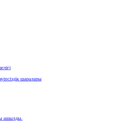
елігі
уіпсіздік шаралары
ты ашылды.