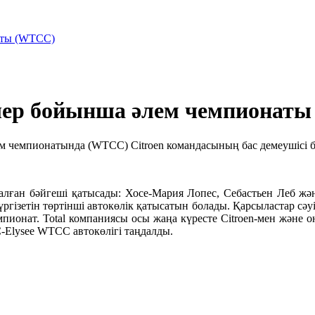
аты (WTCC)
лер бойынша әлем чемпионат
м чемпионатында (WTCC) Citroen командасының бас демеушісі 
налған бәйгеші қатысады: Хосе-Мария Лопес, Себастьен Леб жә
тін төртінші автокөлік қатысатын болады. Қарсыластар сәуірде к
чемпионат. Total компаниясы осы жаңа күресте Citroen-мен және
C-Elysee WTCC автокөлігі таңдалды.