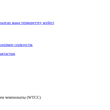
лған жаңа термореттеу жүйесі
ерімен серіктестік
ақтастық
лем чемпионаты (WTCC)