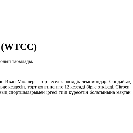
ы (WTCC)
болып табылады.
не Иван Мюллер – төрт еселік әлемдік чемпиондар. Сондай-ақ
ездесіп, төрт континентте 12 кезеңді бірге өткізеді. Citroen,
 оның спортшыларымен іргесі тиіп күресетін болатынына мақтан