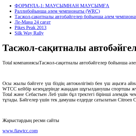
ФОРМУЛА-1: МАУСЫМНАН МАУСЫМҒА
Раллибойынша әлем чемпионаты (WRC)
Тасжол-сақитналы автобәйгелер бойынша әлем чемпион
Ле-Мана 24 сағат
Pikes Peak 2013
Silk Way Rally
Тасжол-сақитналы автобәйге
Total компаниясыТасжол-сақитналы автобәйгелер бойынша әле
Осы жылы бәйгеге үш біздің автокөлігіміз бен үш аңызға ай
WTCC кейбір кезеңдерінде жаңадан шұғылданушы спортшы жүргізе
Total және Себастьен Леб үшін бұл тректегі бірінші әлемдік 
тұтады. Бәйгелер үшін тек дамушы елдерде сатылатын Citroen 
Жарыстардың ресми сайты
www.fiawtcc.com