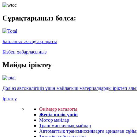
Сұрақтарыңыз болса:
Байланыс жасау ақпараты
Бізбен хабарласыңыз
Майды іріктеу
Дәл өз автокөлігіңіз үшін майлағыш материалдарды іріктеп ал
Іріктеу
Өнімдер каталогы
Жеңіл көлік үшін
Мотор майлар
Трансмиссиялық майлар
Автоматтық трансмиссияларға арналған сұйы
Тежегіш сұйықтықтар