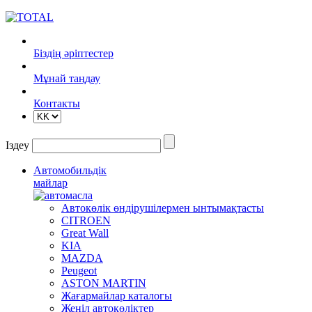
Біздің әріптестер
Mұнай таңдау
Контакты
Іздеу
Автомобильдік
майлар
Автокөлік өндірушілермен ынтымақтасты
CITROEN
Great Wall
KIA
MAZDA
Peugeot
ASTON MARTIN
Жағармайлар каталогы
Жеңіл автокөліктер