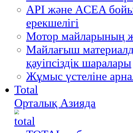
API және ACEA бой
ерекшелігі
Мотор майларының ж
Майлағыш материалда
қауіпсіздік шаралары
Жұмыс үстеліне арна
Total
Орталық Азияда