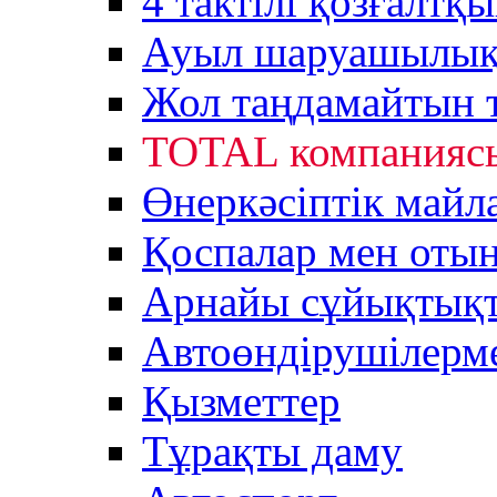
4 тактілі қозғалтқ
Ауыл шаруашылық 
Жол таңдамайтын 
TOTAL компанияс
Өнеркәсіптік майл
Қоспалар мен оты
Арнайы сұйықтық
Автоөндірушілерм
Қызметтер
Тұрақты даму