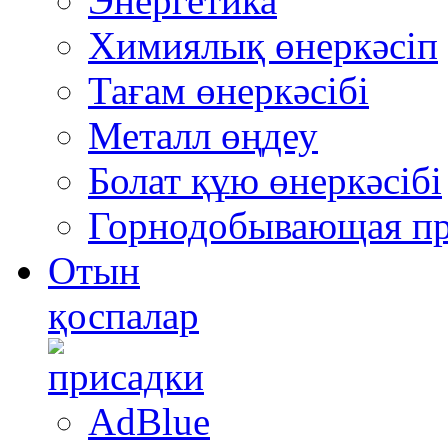
Энергетика
Химиялық өнеркәсіп
Тағам өнеркәсібі
Металл өңдеу
Болат құю өнеркәсібі
Горнодобывающая п
Отын
қоспалар
AdBlue