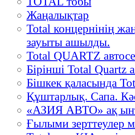
TOTAL тобы
Жаңалықтар
Total концернінің ж
зауыты ашылды.
Total QUARTZ автосе
Бірінші Total Quartz
Бішкек қаласында Tot
Құштарлық. Сапа. Кә
«АЗИЯ АВТО» ақ ын
Ғылыми зерттеулер м