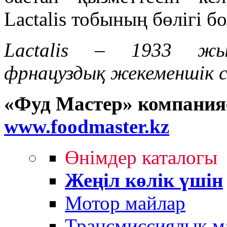
Lactalis тобының бөлігі 
Lactalis – 1933 жы
фрнацуздық жекеменшік с
«Фуд Мастер» компания
www.foodmaster.kz
Өнімдер каталогы
Жеңіл көлік үшін
Мотор майлар
Трансмиссиялық м