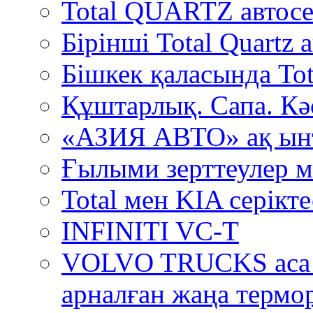
Total QUARTZ автосе
Бірінші Total Quartz
Бішкек қаласында Tot
Құштарлық. Сапа. Кә
«АЗИЯ АВТО» ақ ын
Ғылыми зерттеулер м
Total мен KIA серікт
INFINITI VC-T
VOLVO TRUCKS аса 
арналған жаңа термо