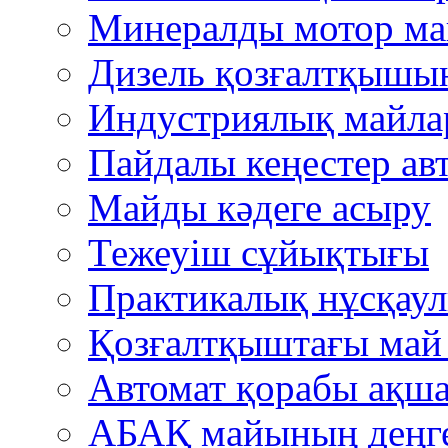
Минералды мотор м
Дизель қозғалтқышын
Индустриялық майла
Пайдалы кеңестер авт
Mайды кәдеге асыру
Тежеуіш cұйықтығы
Практикалық нұсқау
Қозғалтқыштағы ма
Автомат қорабы ақша
АБАҚ майының деңгей