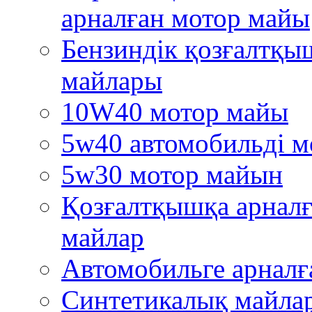
арналған мотор майы
Бензиндік қозғалтқы
майлары
10W40 мотор майы
5w40 автомобильді м
5w30 мотор майын
Қозғалтқышқа арналғ
майлар
Автомобильге арналғ
Синтетикалық майла