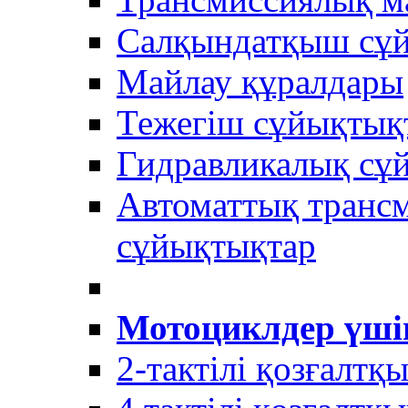
Салқындатқыш сұ
Майлау құралдары
Тежегіш сұйықтық
Гидравликалық сұ
Автоматтық трансм
сұйықтықтар
Мотоциклдер үші
2-тактілі қозғалтқ