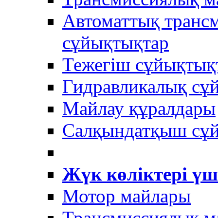
Автоматтық трансм
сұйықтықтар
Тежегіш сұйықтық
Гидравликалық сұ
Майлау құралдары
Салқындатқыш сұ
Жүк көліктері үш
Мотор майлары
Трансмиссиялық м