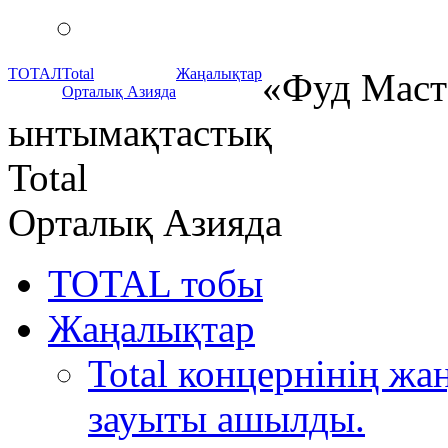
ТОТАЛ
Total
Жаңалықтар
«Фуд Маст
Орталық Азияда
ынтымақтастық
Total
Орталық Азияда
TOTAL тобы
Жаңалықтар
Total концернінің ж
зауыты ашылды.