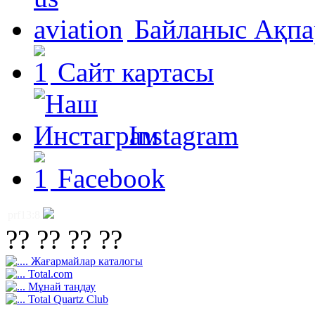
Байланыс Ақпа
Сайт картасы
Instagram
Facebook
prf13:8
?? ?? ?? ??
Жағармайлар каталогы
Total.com
Mұнай таңдау
Total Quartz Club