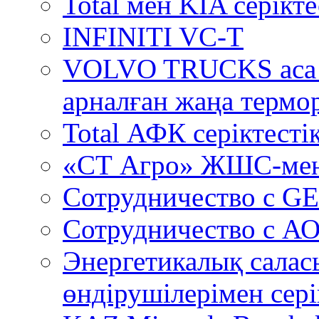
Total мен KIA серікт
INFINITI VC-T
VOLVO TRUCKS аса 
арналған жаңа термо
Total АФК серіктестік
«СТ Агро» ЖШС-мен
Сотрудничество c GE
Сотрудничество с А
Энергетикалық салас
өндірушілерімен сері