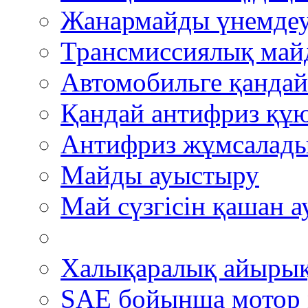
Жанармайды үнемде
Трансмиссиялық май
Автомобильге қандай
Қандай антифриз құю
Антифриз жұмсалады
Майды ауыстыру
Май сүзгісін қашан 
Халықаралық айыры
SAE бойынша мотор 