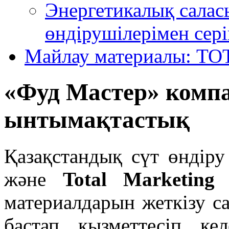
Энергетикалық салас
өндірушілерімен сері
Майлау материалы: TO
«Фуд Мастер» комп
ынтымақтастық
Қазақстандық сүт өндіру
және
Total Marketing 
материалдарын жеткізу с
бастап қызметтесіп ке