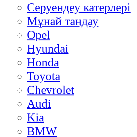
Серуендеу катерлері
Mұнай таңдау
Opel
Hyundai
Honda
Toyota
Chevrolet
Audi
Kia
BMW