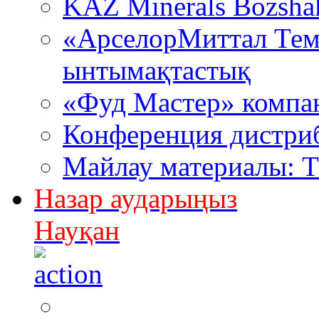
KAZ Minerals Bozsh
«АрселорМиттал Тем
ынтымақтастық
«Фуд Мастер» компа
Конференция дистри
Майлау материалы: 
Назар аударыңыз
Науқан