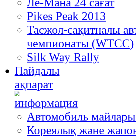
Ле-Мана 24 сағат
Pikes Peak 2013
Тасжол-сақитналы ав
чемпионаты (WTCC)
Silk Way Rally
Пайдалы
ақпарат
Автомобиль майлары
Кореялық және жапо