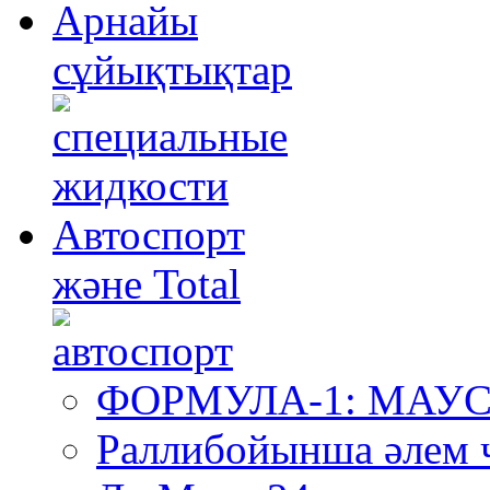
Арнайы
сұйықтықтар
Автоспорт
және Total
ФОРМУЛА-1: МА
Раллибойынша әлем 