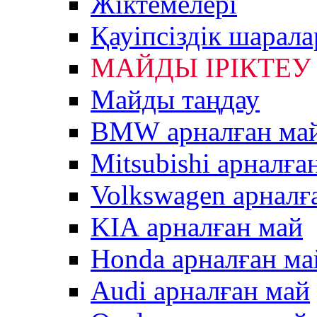
Жiктемелерi
Қауіпсіздік шарал
МАЙДЫ ІРІКТЕУ
Майды таңдау
BMW арналған ма
Mitsubishi арналға
Volkswagen арналғ
KIA арналған май
Honda арналған ма
Audi арналған май