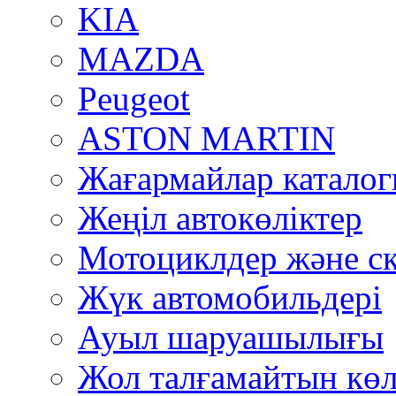
KIA
MAZDA
Peugeot
ASTON MARTIN
Жағармайлар катало
Жеңіл автокөліктер
Мотоциклдер және ск
Жүк автомобильдері
Ауыл шаруашылығы
Жол талғамайтын көл