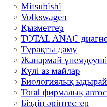
Mitsubishi
Volkswagen
Қызметтер
TOTAL ANAC диагно
Тұрақты даму
Жанармай үнемдеуші
Күлі аз майлар
Биологиялық ыдырай
Total фирмалық автос
Біздің әріптестер