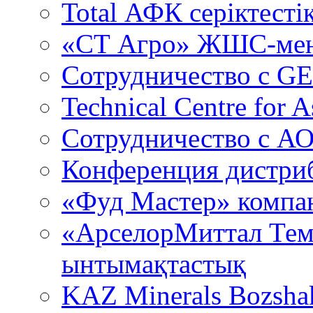
Total АФК серіктестік
«СТ Агро» ЖШС-мен
Сотрудничество c GE
Technical Centre for A
Сотрудничество с А
Конференция дистри
«Фуд Мастер» компа
«АрселорМиттал Тем
ынтымақтастық
KAZ Minerals Bozsh