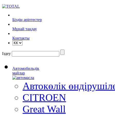
Біздің әріптестер
Mұнай таңдау
Контакты
Іздеу
Автомобильдік
майлар
Автокөлік өндіруші
CITROEN
Great Wall