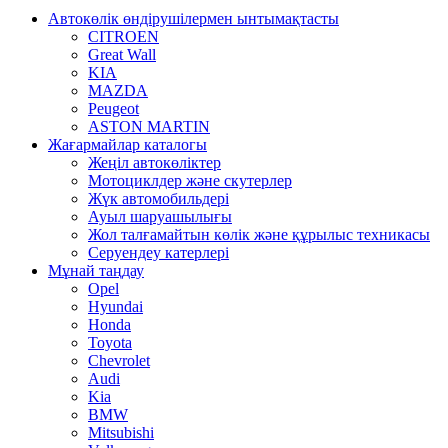
Автокөлік өндірушілермен ынтымақтасты
CITROEN
Great Wall
KIA
MAZDA
Peugeot
ASTON MARTIN
Жағармайлар каталогы
Жеңіл автокөліктер
Мотоциклдер және скутерлер
Жүк автомобильдері
Ауыл шаруашылығы
Жол талғамайтын көлік және құрылыс техникасы
Серуендеу катерлері
Mұнай таңдау
Opel
Hyundai
Honda
Toyota
Chevrolet
Audi
Kia
BMW
Mitsubishi