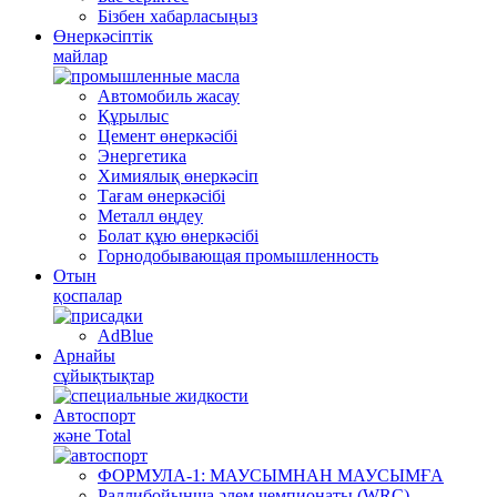
Бізбен хабарласыңыз
Өнеркәсіптік
майлар
Автомобиль жасау
Құрылыс
Цемент өнеркәсібі
Энергетика
Химиялық өнеркәсіп
Тағам өнеркәсібі
Металл өңдеу
Болат құю өнеркәсібі
Горнодобывающая промышленность
Отын
қоспалар
AdBlue
Арнайы
сұйықтықтар
Автоспорт
және Total
ФОРМУЛА-1: МАУСЫМНАН МАУСЫМҒА
Раллибойынша әлем чемпионаты (WRC)