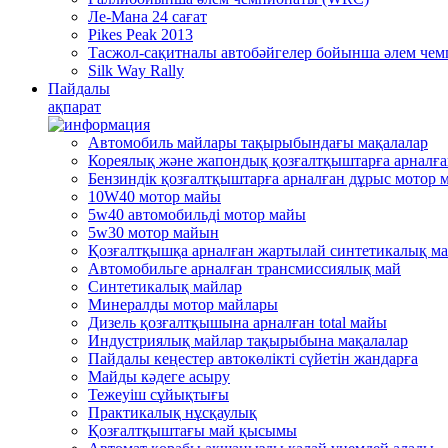
Ле-Мана 24 сағат
Pikes Peak 2013
Тасжол-сақитналы автобәйгелер бойынша әлем че
Silk Way Rally
Пайдалы
ақпарат
Автомобиль майлары тақырыбындағы мақалалар
Кореялық және жапондық қозғалтқыштарға арналғ
Бензиндік қозғалтқыштарға арналған дұрыс мотор 
10W40 мотор майы
5w40 автомобильді мотор майы
5w30 мотор майын
Қозғалтқышқа арналған жартылай синтетикалық м
Автомобильге арналған трансмиссиялық май
Синтетикалық майлар
Минералды мотор майлары
Дизель қозғалтқышына арналған total майы
Индустриялық майлар тақырыбына мақалалар
Пайдалы кеңестер автокөлікті сүйетін жандарға
Mайды кәдеге асыру
Тежеуіш cұйықтығы
Практикалық нұсқаулық
Қозғалтқыштағы май қысымы