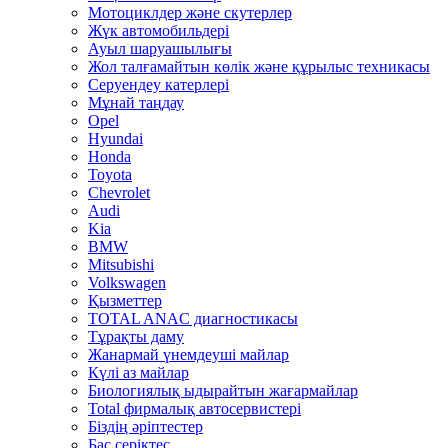
Мотоциклдер және скутерлер
Жүк автомобильдері
Ауыл шаруашылығы
Жол талғамайтын көлік және құрылыс техникасы
Серуендеу катерлері
Mұнай таңдау
Opel
Hyundai
Honda
Toyota
Chevrolet
Audi
Kia
BMW
Mitsubishi
Volkswagen
Қызметтер
TOTAL ANAC диагностикасы
Тұрақты даму
Жанармай үнемдеуші майлар
Күлі аз майлар
Биологиялық ыдырайтын жағармайлар
Total фирмалық автосервистері
Біздің әріптестер
Бас серіктес