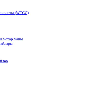
мпионаты (WTCC)
ан мотор майы
майлары
айлар