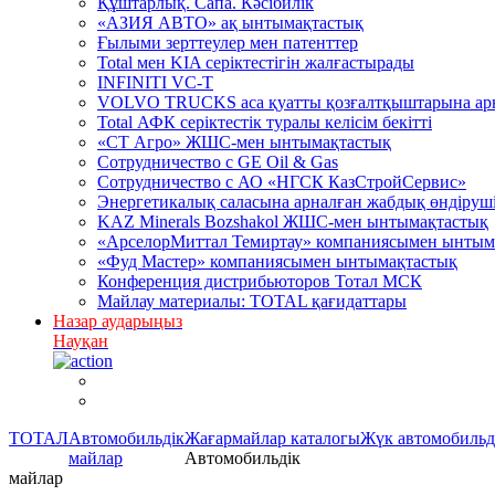
Құштарлық. Сапа. Кәсібилік
«АЗИЯ АВТО» ақ ынтымақтастық
Ғылыми зерттеулер мен патенттер
Total мен KIA серіктестігін жалғастырады
INFINITI VC-T
VOLVO TRUCKS аса қуатты қозғалтқыштарына арна
Total АФК серіктестік туралы келісім бекітті
«СТ Агро» ЖШС-мен ынтымақтастық
Сотрудничество c GE Oil & Gas
Сотрудничество с АО «НГСК КазСтройСервис»
Энергетикалық саласына арналған жабдық өндірушіл
KAZ Minerals Bozshakol ЖШС-мен ынтымақтастық
«АрселорМиттал Темиртау» компаниясымен ынтым
«Фуд Мастер» компаниясымен ынтымақтастық
Конференция дистрибьюторов Тотал МСК
Майлау материалы: TOTAL қағидаттары
Назар аударыңыз
Науқан
ТОТАЛ
Автомобильдік
Жағармайлар каталогы
Жүк автомобильд
майлар
Автомобильдік
майлар