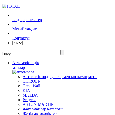
Біздің әріптестер
Mұнай таңдау
Контакты
Іздеу
Автомобильдік
майлар
Автокөлік өндірушілермен ынтымақтасты
CITROEN
Great Wall
KIA
MAZDA
Peugeot
ASTON MARTIN
Жағармайлар каталогы
Жеңіл автокөліктер