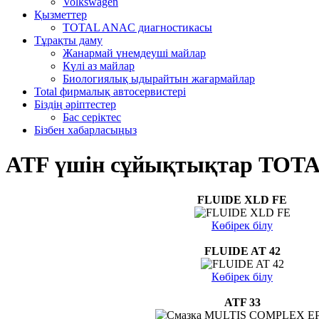
Volkswagen
Қызметтер
TOTAL ANAC диагностикасы
Тұрақты даму
Жанармай үнемдеуші майлар
Күлі аз майлар
Биологиялық ыдырайтын жағармайлар
Total фирмалық автосервистері
Біздің әріптестер
Бас серіктес
Бізбен хабарласыңыз
ATF үшін сұйықтықтар TOT
FLUIDE XLD FE
Көбірек білу
FLUIDE AT 42
Көбірек білу
ATF 33