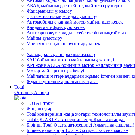
Автомат қорабы ақшаңызды қалай үнемдей алады
АБАҚ майының деңгейін қалай тексеру керек
Жанармайды үнемдеу
Трансмиссиялық майды ауыстыру
Автомобильге қандай мотор майын құю керек
Қандай антифриз құю керек
Антифриз жұмсалады – себептерін анықтаймыз
Майды ауыстыру
Май сүзгісін қашан ауыстыру керек
Халықаралық айырықшаламалар
SAE бойынша мотор майларының жіктеуі
API және ACEA бойынша мотор майларының ерекш
Мотор майларының жіктеуі
Майлағыш материалдармен жұмыс істеген кездегі қа
Жұмыс үстеліне арналған тұсқағаз
Total
Орталық Азияда
TOTAL тобы
Жаңалықтар
Total концернінің жаңа жоғары технологиялы зауы
Total QUARTZ автосервисі енді Қырғызстанда!
Бірінші Total Quartz автосервисі Алматыда ашылды!
Бішкек қаласында Total «Экспресс замена масла»