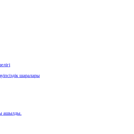
елігі
уіпсіздік шаралары
ты ашылды.