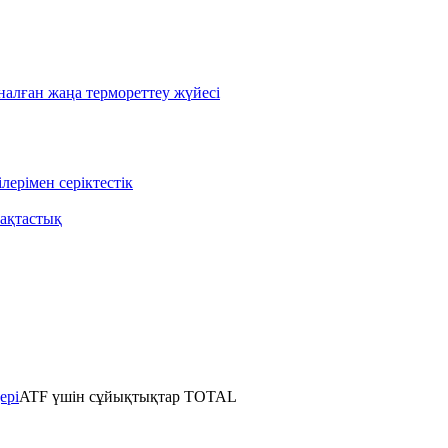
лған жаңа термореттеу жүйесі
ерімен серіктестік
ақтастық
ері
ATF үшін сұйықтықтар TOTAL