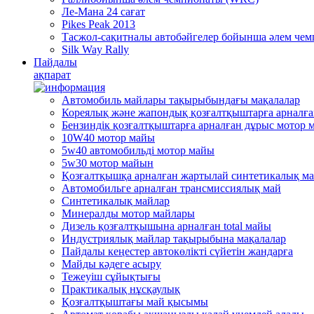
Ле-Мана 24 сағат
Pikes Peak 2013
Тасжол-сақитналы автобәйгелер бойынша әлем че
Silk Way Rally
Пайдалы
ақпарат
Автомобиль майлары тақырыбындағы мақалалар
Кореялық және жапондық қозғалтқыштарға арналғ
Бензиндік қозғалтқыштарға арналған дұрыс мотор 
10W40 мотор майы
5w40 автомобильді мотор майы
5w30 мотор майын
Қозғалтқышқа арналған жартылай синтетикалық м
Автомобильге арналған трансмиссиялық май
Синтетикалық майлар
Минералды мотор майлары
Дизель қозғалтқышына арналған total майы
Индустриялық майлар тақырыбына мақалалар
Пайдалы кеңестер автокөлікті сүйетін жандарға
Mайды кәдеге асыру
Тежеуіш cұйықтығы
Практикалық нұсқаулық
Қозғалтқыштағы май қысымы