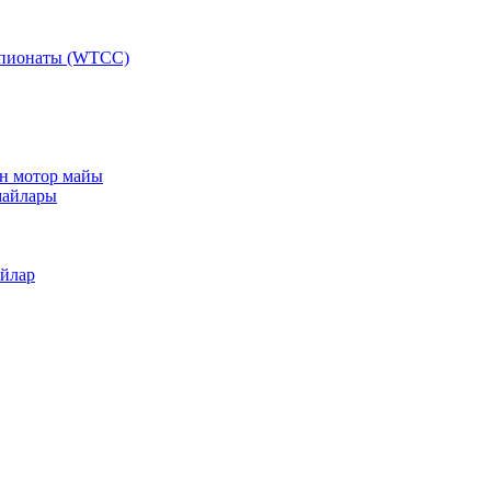
мпионаты (WTCC)
ан мотор майы
майлары
айлар