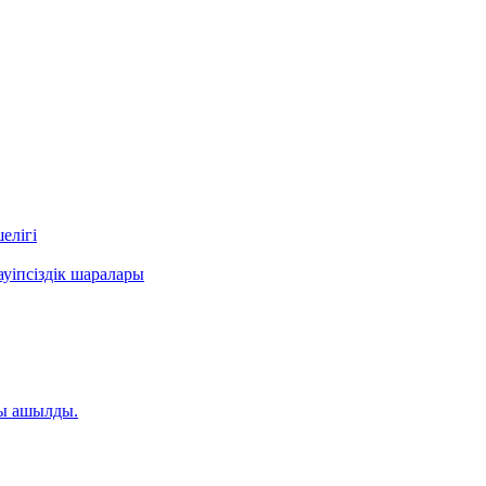
елігі
уіпсіздік шаралары
ты ашылды.