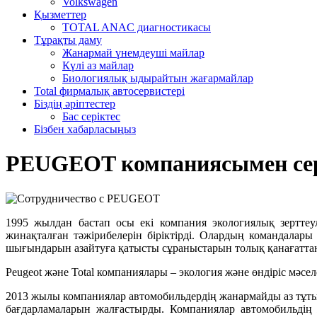
Volkswagen
Қызметтер
TOTAL ANAC диагностикасы
Тұрақты даму
Жанармай үнемдеуші майлар
Күлі аз майлар
Биологиялық ыдырайтын жағармайлар
Total фирмалық автосервистері
Біздің әріптестер
Бас серіктес
Бізбен хабарласыңыз
PEUGEOT компаниясымен сер
1995 жылдан бастап осы екі компания экологиялық зерттеул
жинақталған тәжірибелерін біріктірді. Олардың командала
шығындарын азайтуға қатысты сұраныстарын толық қанағаттан
Peugeot және Total компаниялары – экология және өндіріс мәсел
2013 жылы компаниялар автомобильдердің жанармайды аз тұты
бағдарламаларын жалғастырды. Компаниялар автомобильдің 