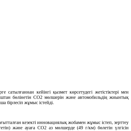
е сатылғаннан кейінгі қызмет көрсетудегі жетістіктері мен
қыштан бөлінетін CO2 мөлшерін және автомобильдің жиынтық
а бірлесіп жұмыс істейді.
ытталған кезекті инновациялық жобамен жұмыс істеп, зерттеу
ін) және ауаға CO2 аз мөлшерде (49 г/км) бөлетін үлгісін