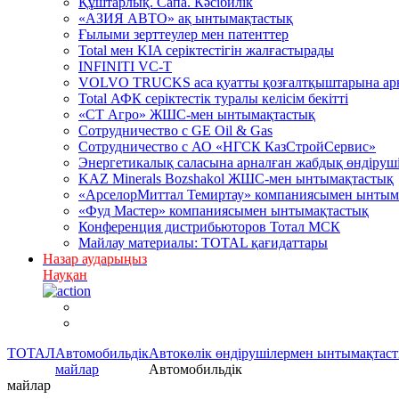
Құштарлық. Сапа. Кәсібилік
«АЗИЯ АВТО» ақ ынтымақтастық
Ғылыми зерттеулер мен патенттер
Total мен KIA серіктестігін жалғастырады
INFINITI VC-T
VOLVO TRUCKS аса қуатты қозғалтқыштарына арна
Total АФК серіктестік туралы келісім бекітті
«СТ Агро» ЖШС-мен ынтымақтастық
Сотрудничество c GE Oil & Gas
Сотрудничество с АО «НГСК КазСтройСервис»
Энергетикалық саласына арналған жабдық өндірушіл
KAZ Minerals Bozshakol ЖШС-мен ынтымақтастық
«АрселорМиттал Темиртау» компаниясымен ынтым
«Фуд Мастер» компаниясымен ынтымақтастық
Конференция дистрибьюторов Тотал МСК
Майлау материалы: TOTAL қағидаттары
Назар аударыңыз
Науқан
ТОТАЛ
Автомобильдік
Автокөлік өндірушілермен ынтымақтас
майлар
Автомобильдік
майлар