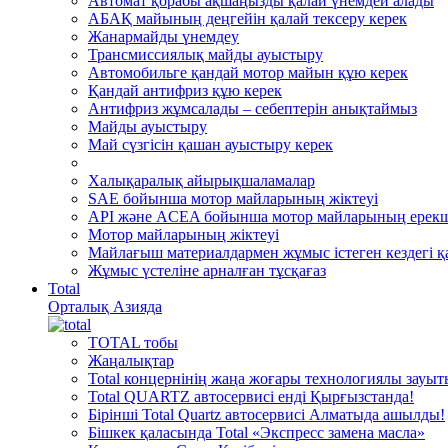
Автомат қорабы ақшаңызды қалай үнемдей алады
АБАҚ майының деңгейін қалай тексеру керек
Жанармайды үнемдеу
Трансмиссиялық майды ауыстыру
Автомобильге қандай мотор майын құю керек
Қандай антифриз құю керек
Антифриз жұмсалады – себептерін анықтаймыз
Майды ауыстыру
Май сүзгісін қашан ауыстыру керек
Халықаралық айырықшаламалар
SAE бойынша мотор майларының жіктеуі
API және ACEA бойынша мотор майларының ерекш
Мотор майларының жіктеуі
Майлағыш материалдармен жұмыс істеген кездегі қа
Жұмыс үстеліне арналған тұсқағаз
Total
Орталық Азияда
TOTAL тобы
Жаңалықтар
Total концернінің жаңа жоғары технологиялы зауы
Total QUARTZ автосервисі енді Қырғызстанда!
Бірінші Total Quartz автосервисі Алматыда ашылды!
Бішкек қаласында Total «Экспресс замена масла»