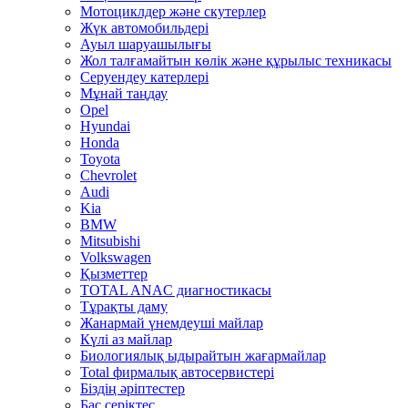
Мотоциклдер және скутерлер
Жүк автомобильдері
Ауыл шаруашылығы
Жол талғамайтын көлік және құрылыс техникасы
Серуендеу катерлері
Mұнай таңдау
Opel
Hyundai
Honda
Toyota
Chevrolet
Audi
Kia
BMW
Mitsubishi
Volkswagen
Қызметтер
TOTAL ANAC диагностикасы
Тұрақты даму
Жанармай үнемдеуші майлар
Күлі аз майлар
Биологиялық ыдырайтын жағармайлар
Total фирмалық автосервистері
Біздің әріптестер
Бас серіктес