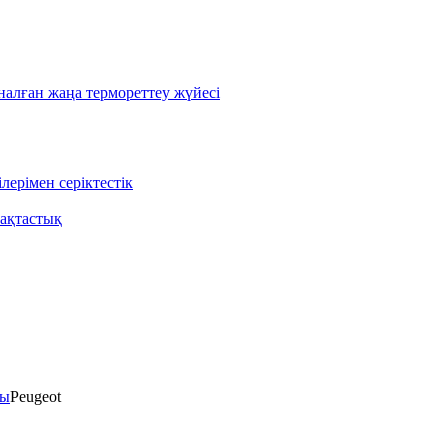
лған жаңа термореттеу жүйесі
ерімен серіктестік
ақтастық
ты
Peugeot