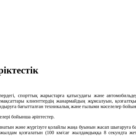
іктестік
ердегі, спорттық жарыстарға қатысудағы және автомобильдерг
ры мақсаттары клиенттердің жанармайдың жұмсалуын, қозғалт
дыруға бағытталған техникалық және ғылыми мәселелер бойынш
елері бойынша әріптестер.
натын және жүргізуге қолайлы жаңа буынын жасап шығаруға бағ
жылдам қозғалатын (100 км/сағ жылдамдыққа 8 секундта жетет