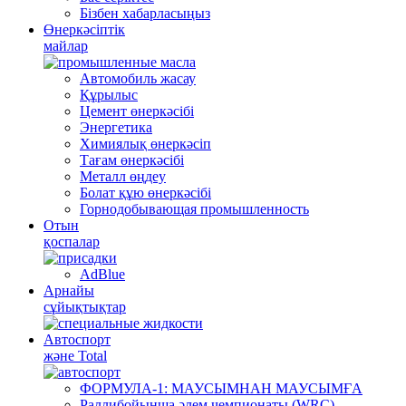
Бізбен хабарласыңыз
Өнеркәсіптік
майлар
Автомобиль жасау
Құрылыс
Цемент өнеркәсібі
Энергетика
Химиялық өнеркәсіп
Тағам өнеркәсібі
Металл өңдеу
Болат құю өнеркәсібі
Горнодобывающая промышленность
Отын
қоспалар
AdBlue
Арнайы
сұйықтықтар
Автоспорт
және Total
ФОРМУЛА-1: МАУСЫМНАН МАУСЫМҒА
Раллибойынша әлем чемпионаты (WRC)