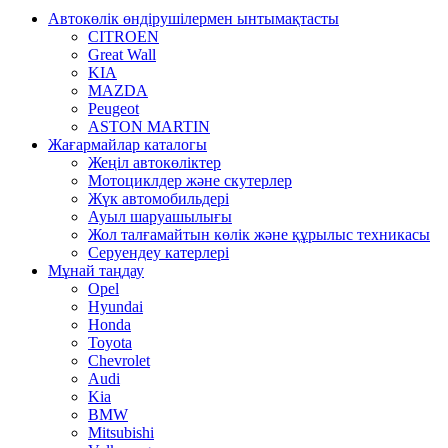
Автокөлік өндірушілермен ынтымақтасты
CITROEN
Great Wall
KIA
MAZDA
Peugeot
ASTON MARTIN
Жағармайлар каталогы
Жеңіл автокөліктер
Мотоциклдер және скутерлер
Жүк автомобильдері
Ауыл шаруашылығы
Жол талғамайтын көлік және құрылыс техникасы
Серуендеу катерлері
Mұнай таңдау
Opel
Hyundai
Honda
Toyota
Chevrolet
Audi
Kia
BMW
Mitsubishi