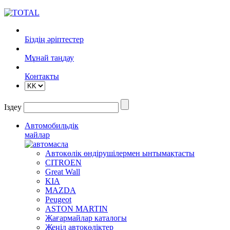
Біздің әріптестер
Mұнай таңдау
Контакты
Іздеу
Автомобильдік
майлар
Автокөлік өндірушілермен ынтымақтасты
CITROEN
Great Wall
KIA
MAZDA
Peugeot
ASTON MARTIN
Жағармайлар каталогы
Жеңіл автокөліктер