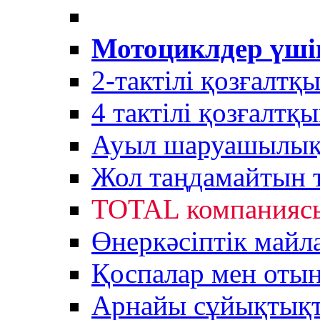
Мотоциклдер үші
2-тактілі қозғалтқ
4 тактілі қозғалтқ
Ауыл шаруашылық 
Жол таңдамайтын 
TOTAL компанияс
Өнеркәсіптік майл
Қоспалар мен оты
Арнайы сұйықтық