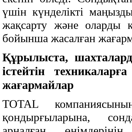
үшін күнделікті маңыз
жақсарту және оларды қ
бойынша жасалған жағар
Құрылыста, шахталард
істейтін техникаларғ
жағармайлар
TOTAL компаниясыны
қондырғыларына, сонд
арналған өнімдеріні