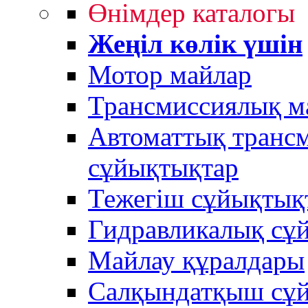
Өнімдер каталогы
Жеңіл көлік үшін
Мотор майлар
Трансмиссиялық м
Автоматтық трансм
сұйықтықтар
Тежегіш сұйықтық
Гидравликалық сұ
Майлау құралдары
Салқындатқыш сұ