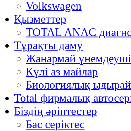
Volkswagen
Қызметтер
TOTAL ANAC диагно
Тұрақты даму
Жанармай үнемдеуші
Күлі аз майлар
Биологиялық ыдырай
Total фирмалық автосер
Біздің әріптестер
Бас серіктес