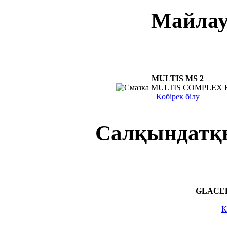
Майлау
MULTIS MS 2
Көбірек білу
Салқындатқ
GLACE
К