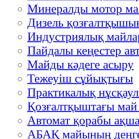
Минералды мотор м
Дизель қозғалтқышын
Индустриялық майла
Пайдалы кеңестер авт
Mайды кәдеге асыру
Тежеуіш cұйықтығы
Практикалық нұсқау
Қозғалтқыштағы ма
Автомат қорабы ақша
АБАҚ майының деңгей