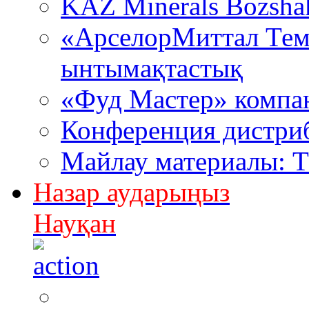
KAZ Minerals Bozsh
«АрселорМиттал Тем
ынтымақтастық
«Фуд Мастер» компа
Конференция дистри
Майлау материалы: 
Назар аударыңыз
Науқан