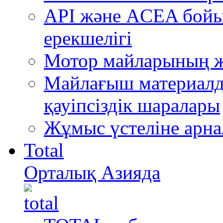
API және ACEA бой
ерекшелігі
Мотор майларының ж
Майлағыш материалда
қауіпсіздік шаралары
Жұмыс үстеліне арна
Total
Орталық Азияда