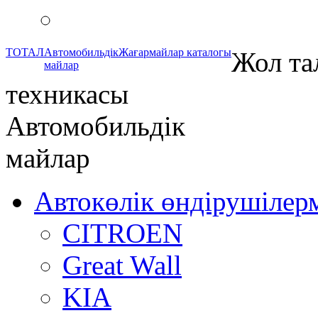
ТОТАЛ
Автомобильдік
Жағармайлар каталогы
Жол та
майлар
техникасы
Автомобильдік
майлар
Автокөлік өндірушілер
CITROEN
Great Wall
KIA