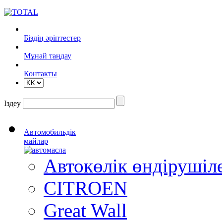
Біздің әріптестер
Mұнай таңдау
Контакты
Іздеу
Автомобильдік
майлар
Автокөлік өндіруші
CITROEN
Great Wall