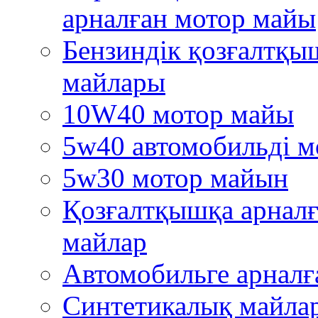
арналған мотор майы
Бензиндік қозғалтқы
майлары
10W40 мотор майы
5w40 автомобильді м
5w30 мотор майын
Қозғалтқышқа арналғ
майлар
Автомобильге арналғ
Синтетикалық майла