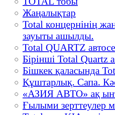
TOTAL тобы
Жаңалықтар
Total концернінің ж
зауыты ашылды.
Total QUARTZ автосе
Бірінші Total Quartz
Бішкек қаласында Tot
Құштарлық. Сапа. Кә
«АЗИЯ АВТО» ақ ын
Ғылыми зерттеулер м