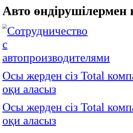
Авто өндірушілермен
Осы жерден сіз Total ком
оқи аласыз
Осы жерден сіз Total ком
оқи аласыз