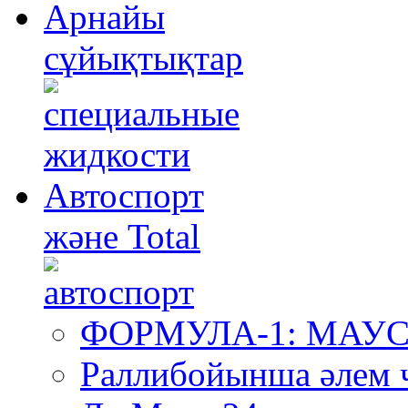
Арнайы
сұйықтықтар
Автоспорт
және Total
ФОРМУЛА-1: МА
Раллибойынша әлем 