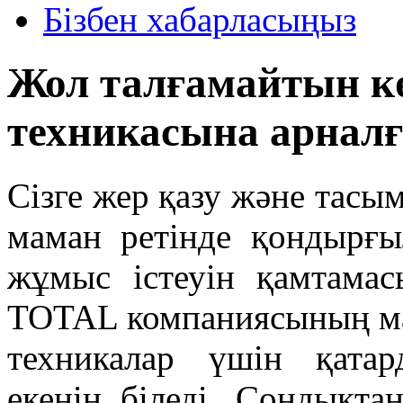
Бізбен хабарласыңыз
Жол талғамайтын к
техникасына арнал
Сізге жер қазу және тас
маман ретінде қондырғ
жұмыс істеуін қамтамас
TOTAL компаниясының ма
техникалар үшін қата
екенін біледі. Сондықтан