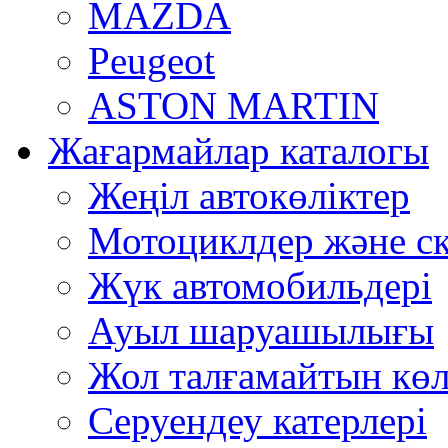
MAZDA
Peugeot
ASTON MARTIN
Жағармайлар каталогы
Жеңіл автокөліктер
Мотоциклдер және ск
Жүк автомобильдері
Ауыл шаруашылығы
Жол талғамайтын көл
Серуендеу катерлері