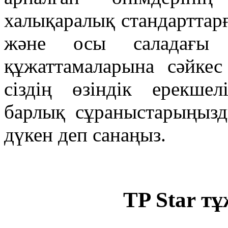
халықаралық стандарттарғ
және осы саладағы ө
құжаттамаларына сәйке
сіздің өзіндік ерекшел
барлық сұраныстарыңызд
дүкен деп санаңыз.
TP Star 