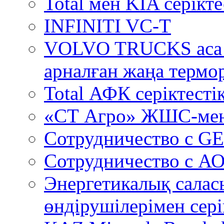
Total мен KIA серікт
INFINITI VC-T
VOLVO TRUCKS аса 
арналған жаңа термо
Total АФК серіктестік
«СТ Агро» ЖШС-мен
Сотрудничество c GE
Сотрудничество с А
Энергетикалық салас
өндірушілерімен сері