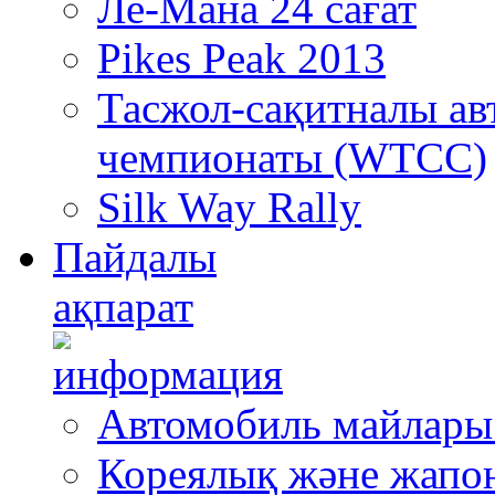
Ле-Мана 24 сағат
Pikes Peak 2013
Тасжол-сақитналы ав
чемпионаты (WTCC)
Silk Way Rally
Пайдалы
ақпарат
Автомобиль майлары
Кореялық және жапо