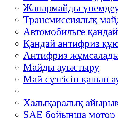
Жанармайды үнемде
Трансмиссиялық май
Автомобильге қандай
Қандай антифриз құю
Антифриз жұмсалады
Майды ауыстыру
Май сүзгісін қашан 
Халықаралық айыры
SAE бойынша мотор 