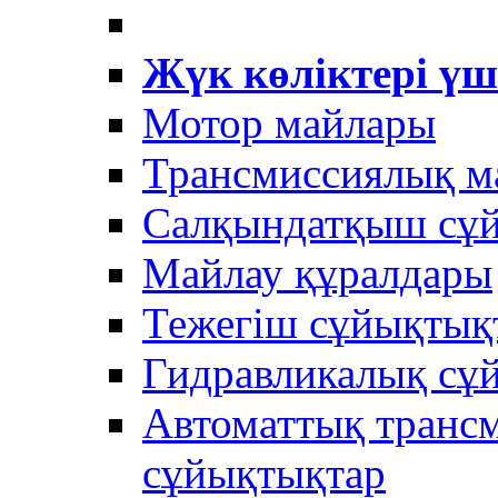
Жүк көліктері үш
Мотор майлары
Трансмиссиялық м
Салқындатқыш сұ
Майлау құралдары
Тежегіш сұйықтық
Гидравликалық сұ
Автоматтық трансм
сұйықтықтар