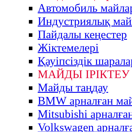
Автомобиль майла
Индустриялық май
Пайдалы кеңестер
Жiктемелерi
Қауіпсіздік шарал
МАЙДЫ ІРІКТЕУ
Майды таңдау
BMW арналған ма
Mitsubishi арналға
Volkswagen арналғ