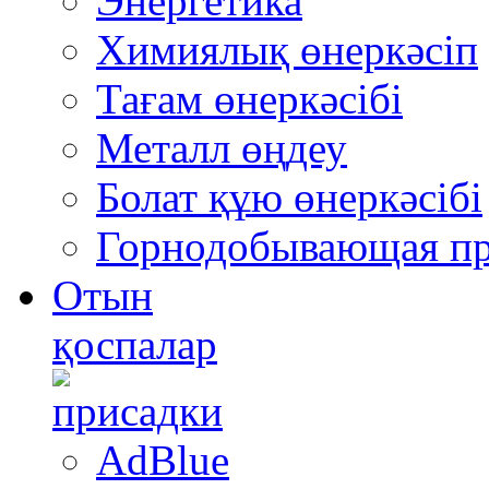
Энергетика
Химиялық өнеркәсіп
Тағам өнеркәсібі
Металл өңдеу
Болат құю өнеркәсібі
Горнодобывающая п
Отын
қоспалар
AdBlue