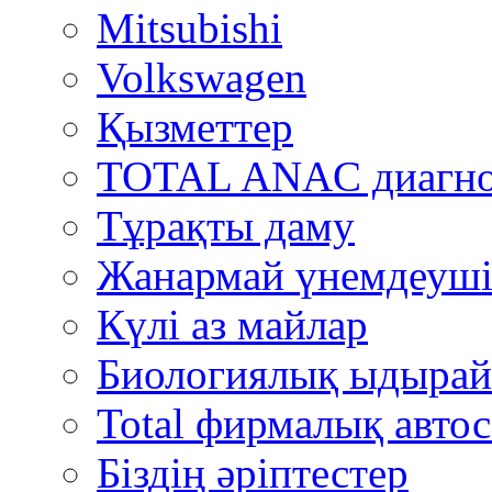
Mitsubishi
Volkswagen
Қызметтер
TOTAL ANAC диагно
Тұрақты даму
Жанармай үнемдеуші
Күлі аз майлар
Биологиялық ыдырай
Total фирмалық автос
Біздің әріптестер