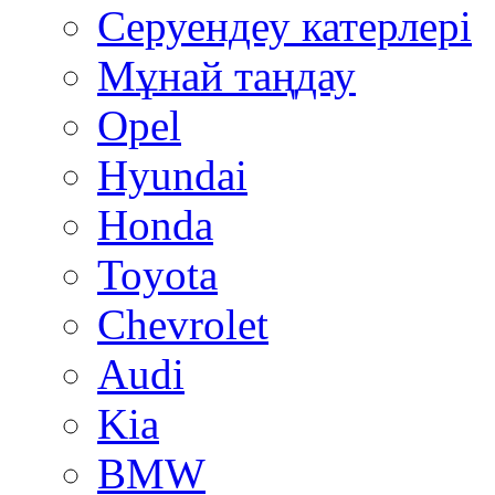
Серуендеу катерлері
Mұнай таңдау
Opel
Hyundai
Honda
Toyota
Chevrolet
Audi
Kia
BMW