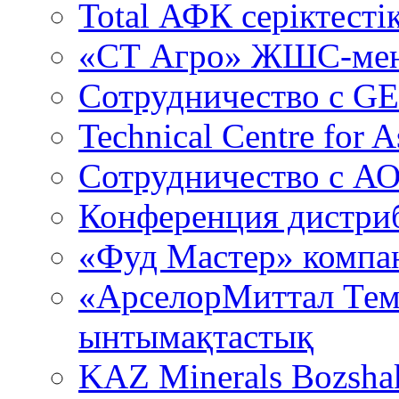
Total АФК серіктестік
«СТ Агро» ЖШС-мен
Сотрудничество c GE
Technical Centre for A
Сотрудничество с А
Конференция дистри
«Фуд Мастер» компа
«АрселорМиттал Тем
ынтымақтастық
KAZ Minerals Bozsh