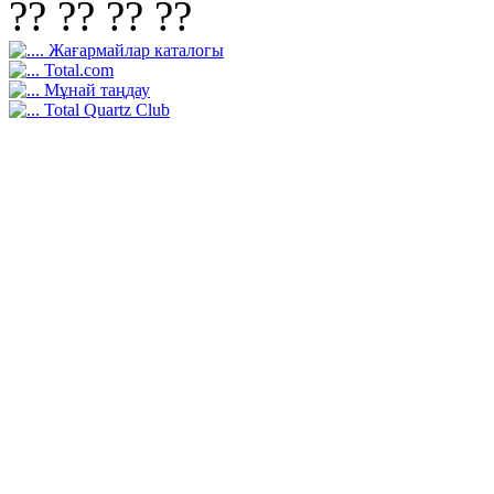
?? ?? ?? ??
Жағармайлар каталогы
Total.com
Mұнай таңдау
Total Quartz Club