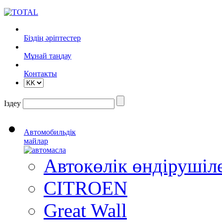
Біздің әріптестер
Mұнай таңдау
Контакты
Іздеу
Автомобильдік
майлар
Автокөлік өндіруші
CITROEN
Great Wall