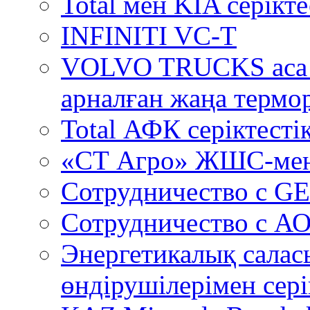
Total мен KIA серікт
INFINITI VC-T
VOLVO TRUCKS аса 
арналған жаңа термо
Total АФК серіктестік
«СТ Агро» ЖШС-мен
Сотрудничество c GE
Сотрудничество с А
Энергетикалық салас
өндірушілерімен сері