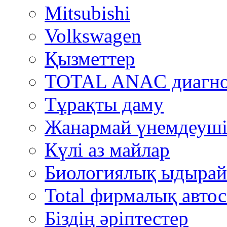
Mitsubishi
Volkswagen
Қызметтер
TOTAL ANAC диагно
Тұрақты даму
Жанармай үнемдеуші
Күлі аз майлар
Биологиялық ыдырай
Total фирмалық автос
Біздің әріптестер