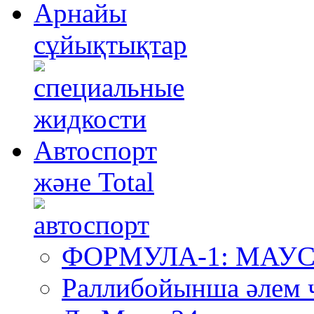
Арнайы
сұйықтықтар
Автоспорт
және Total
ФОРМУЛА-1: МА
Раллибойынша әлем 