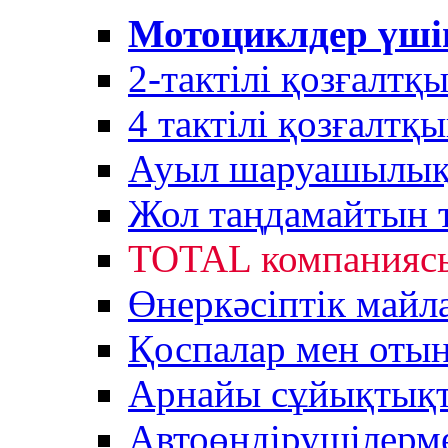
Мотоциклдер үші
2-тактілі қозғалтқ
4 тактілі қозғалтқ
Ауыл шаруашылық 
Жол таңдамайтын 
TOTAL компанияс
Өнеркәсіптік майл
Қоспалар мен оты
Арнайы сұйықтық
Автоөндірушілерм