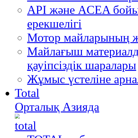
API және ACEA бой
ерекшелігі
Мотор майларының ж
Майлағыш материалда
қауіпсіздік шаралары
Жұмыс үстеліне арна
Total
Орталық Азияда