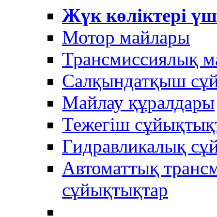
Жүк көліктері үш
Мотор майлары
Трансмиссиялық м
Салқындатқыш сұ
Майлау құралдары
Тежегіш сұйықтық
Гидравликалық сұ
Автоматтық трансм
сұйықтықтар