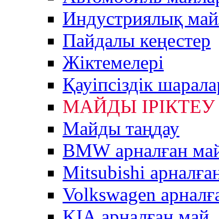
Индустриялық май
Пайдалы кеңестер
Жiктемелерi
Қауіпсіздік шарал
МАЙДЫ ІРІКТЕУ
Майды таңдау
BMW арналған ма
Mitsubishi арналға
Volkswagen арналғ
KIA арналған май