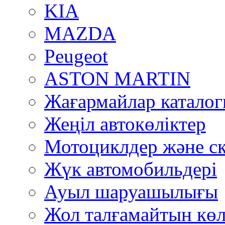
KIA
MAZDA
Peugeot
ASTON MARTIN
Жағармайлар катало
Жеңіл автокөліктер
Мотоциклдер және ск
Жүк автомобильдері
Ауыл шаруашылығы
Жол талғамайтын көл