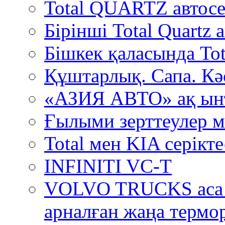
Total QUARTZ автосе
Бірінші Total Quartz
Бішкек қаласында Tot
Құштарлық. Сапа. Кә
«АЗИЯ АВТО» ақ ын
Ғылыми зерттеулер м
Total мен KIA серікт
INFINITI VC-T
VOLVO TRUCKS аса 
арналған жаңа термо