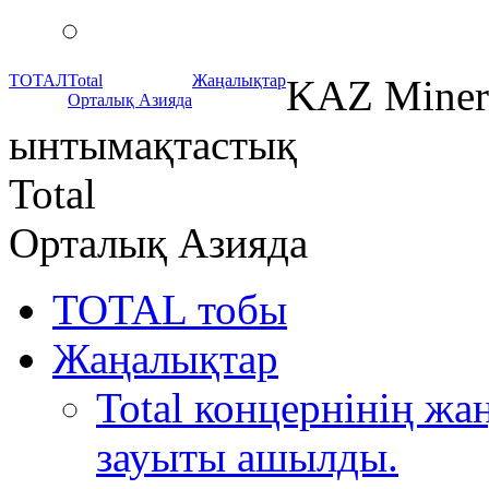
ТОТАЛ
Total
Жаңалықтар
KAZ Miner
Орталық Азияда
ынтымақтастық
Total
Орталық Азияда
TOTAL тобы
Жаңалықтар
Total концернінің ж
зауыты ашылды.