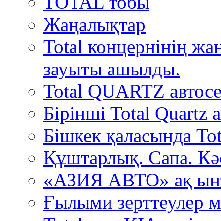
TOTAL тобы
Жаңалықтар
Total концернінің ж
зауыты ашылды.
Total QUARTZ автосе
Бірінші Total Quartz
Бішкек қаласында Tot
Құштарлық. Сапа. Кә
«АЗИЯ АВТО» ақ ын
Ғылыми зерттеулер м