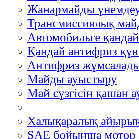
Жанармайды үнемде
Трансмиссиялық май
Автомобильге қандай
Қандай антифриз құю
Антифриз жұмсалады
Майды ауыстыру
Май сүзгісін қашан 
Халықаралық айыры
SAE бойынша мотор 