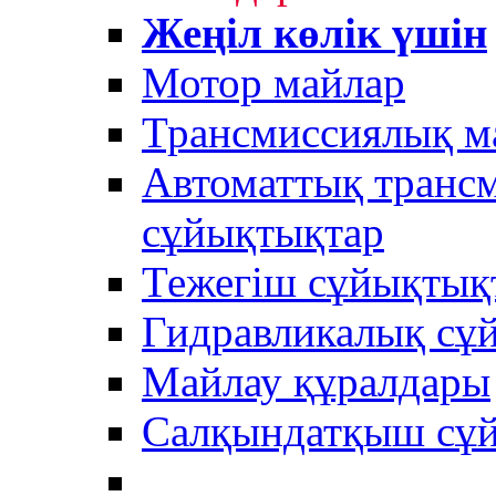
Жеңіл көлік үшін
Мотор майлар
Трансмиссиялық м
Автоматтық трансм
сұйықтықтар
Тежегіш сұйықтық
Гидравликалық сұ
Майлау құралдары
Салқындатқыш сұ