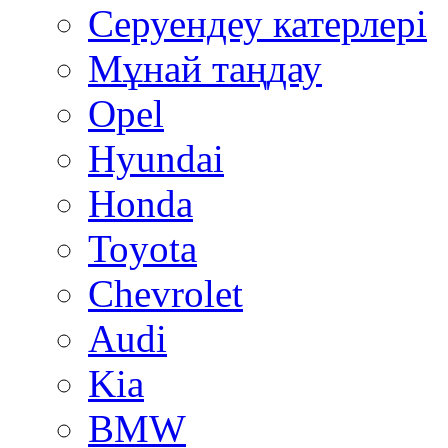
Серуендеу катерлері
Mұнай таңдау
Opel
Hyundai
Honda
Toyota
Chevrolet
Audi
Kia
BMW