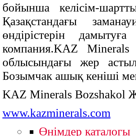
бойынша келісім-шарт
Қазақстандағы заман
өндірістерін дамытуға
компания.KAZ Mineral
облысындағы жер асты
Бозымчак ашық кеніші мен
KAZ Minerals Bozshakol
www.kazminerals.com
Өнімдер каталогы