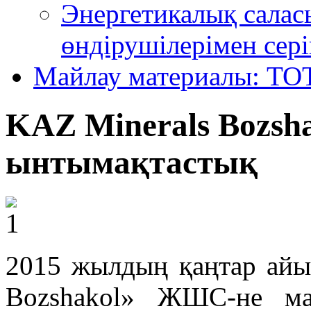
Энергетикалық салас
өндірушілерімен сері
Майлау материалы: TO
KAZ Minerals Bozs
ынтымақтастық
2015 жылдың қаңтар айы
Bozshakol» ЖШС-не ма