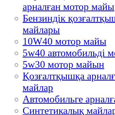
арналған мотор майы
Бензиндік қозғалтқы
майлары
10W40 мотор майы
5w40 автомобильді м
5w30 мотор майын
Қозғалтқышқа арналғ
майлар
Автомобильге арналғ
Синтетикалық майла