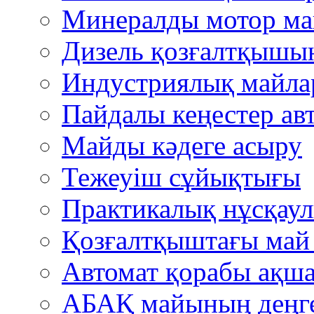
Минералды мотор м
Дизель қозғалтқышын
Индустриялық майла
Пайдалы кеңестер авт
Mайды кәдеге асыру
Тежеуіш cұйықтығы
Практикалық нұсқау
Қозғалтқыштағы ма
Автомат қорабы ақша
АБАҚ майының деңгей