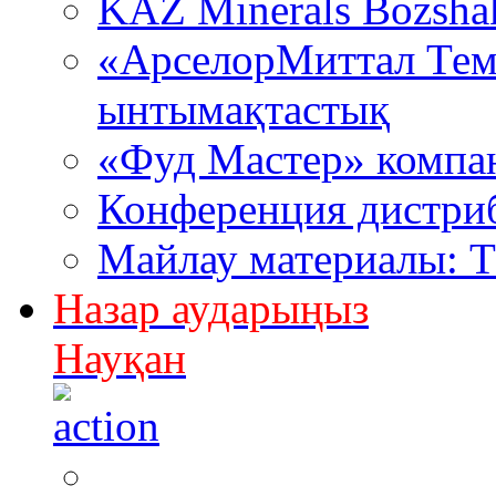
KAZ Minerals Bozsh
«АрселорМиттал Тем
ынтымақтастық
«Фуд Мастер» компа
Конференция дистри
Майлау материалы: 
Назар аударыңыз
Науқан