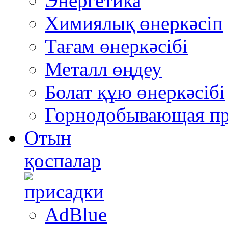
Энергетика
Химиялық өнеркәсіп
Тағам өнеркәсібі
Металл өңдеу
Болат құю өнеркәсібі
Горнодобывающая п
Отын
қоспалар
AdBlue