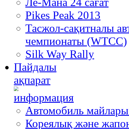
Ле-Мана 24 сағат
Pikes Peak 2013
Тасжол-сақитналы ав
чемпионаты (WTCC)
Silk Way Rally
Пайдалы
ақпарат
Автомобиль майлары
Кореялық және жапо