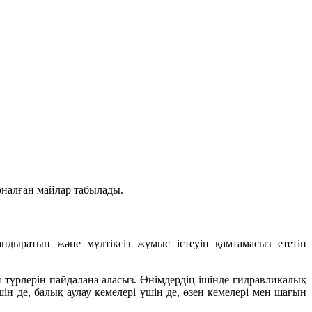
арналған майлар табылады.
ндыратын және мүлтіксіз жұмыс істеуін қамтамасыз ететін
түрлерін пайдалана аласыз. Өнімдердің ішінде гидравликалық
н де, балық аулау кемелері үшін де, өзен кемелері мен шағын