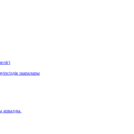
елігі
уіпсіздік шаралары
ты ашылды.