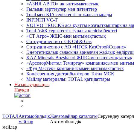
«АЗИЯ АВТО» ақ ынтымақтастық
Ғылыми зерттеулер мен патенттер
Total мен KIA серіктестігін жалғастырады
INFINITI VC-T
VOLVO TRUCKS аса қуатты қозғалтқыштарына арна
Total АФК серіктестік туралы келісім бекітті
«СТ Агро» ЖШС-мен ынтымақтастық
Сотрудничество c GE Oil & Gas
Сотрудничество с АО «НГСК КазСтройСервис»
Энергетикалық саласына арналған жабдық өндірушіл
KAZ Minerals Bozshakol ЖШС-мен ынтымақтастық
«АрселорМиттал Темиртау» компаниясымен ынтым
«Фуд Мастер» компаниясымен ынтымақтастық
Конференция дистрибьюторов Тотал МСК
Майлау материалы: TOTAL қағидаттары
Назар аударыңыз
Науқан
ТОТАЛ
Автомобильдік
Жағармайлар каталогы
Серуендеу катерл
майлар
Автомобильдік
майлар