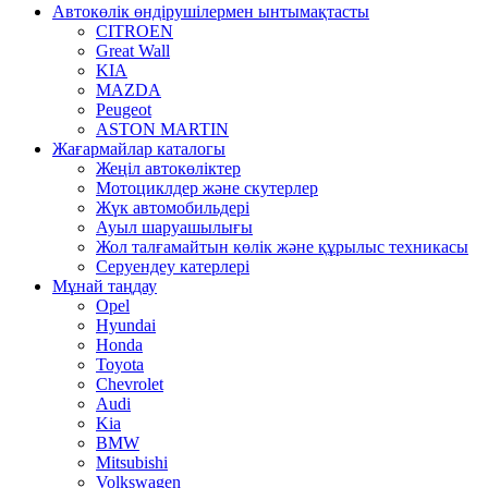
Автокөлік өндірушілермен ынтымақтасты
CITROEN
Great Wall
KIA
MAZDA
Peugeot
ASTON MARTIN
Жағармайлар каталогы
Жеңіл автокөліктер
Мотоциклдер және скутерлер
Жүк автомобильдері
Ауыл шаруашылығы
Жол талғамайтын көлік және құрылыс техникасы
Серуендеу катерлері
Mұнай таңдау
Opel
Hyundai
Honda
Toyota
Chevrolet
Audi
Kia
BMW
Mitsubishi
Volkswagen