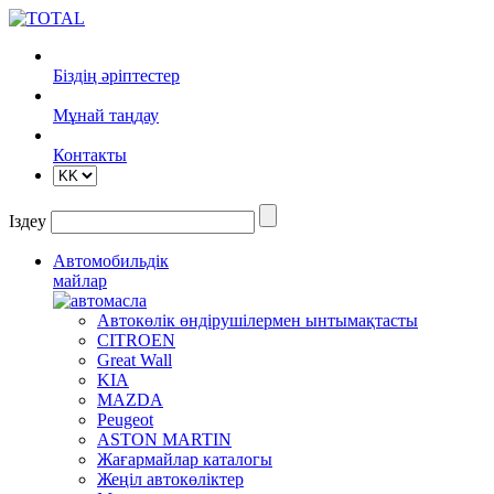
Біздің әріптестер
Mұнай таңдау
Контакты
Іздеу
Автомобильдік
майлар
Автокөлік өндірушілермен ынтымақтасты
CITROEN
Great Wall
KIA
MAZDA
Peugeot
ASTON MARTIN
Жағармайлар каталогы
Жеңіл автокөліктер