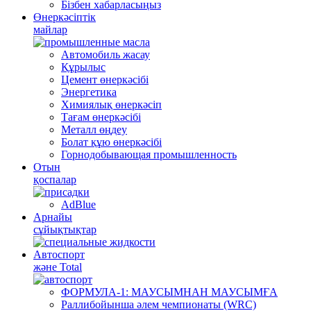
Бізбен хабарласыңыз
Өнеркәсіптік
майлар
Автомобиль жасау
Құрылыс
Цемент өнеркәсібі
Энергетика
Химиялық өнеркәсіп
Тағам өнеркәсібі
Металл өңдеу
Болат құю өнеркәсібі
Горнодобывающая промышленность
Отын
қоспалар
AdBlue
Арнайы
сұйықтықтар
Автоспорт
және Total
ФОРМУЛА-1: МАУСЫМНАН МАУСЫМҒА
Раллибойынша әлем чемпионаты (WRC)