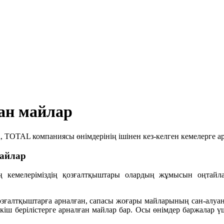
ған майлар
 да, TOTAL компаниясы өнімдерінің ішінен кез-келген кемелерге 
майлар
ің кемелеріміздің қозғалтқыштары олардың жұмысын оңтайла
ғалтқыштарға арналған, сапасы жоғары майларының сан-алуан 
іш берілістерге арналған майлар бар. Осы өнімдер баржалар үші