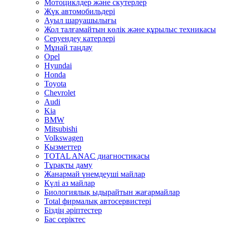
Мотоциклдер және скутерлер
Жүк автомобильдері
Ауыл шаруашылығы
Жол талғамайтын көлік және құрылыс техникасы
Серуендеу катерлері
Mұнай таңдау
Opel
Hyundai
Honda
Toyota
Chevrolet
Audi
Kia
BMW
Mitsubishi
Volkswagen
Қызметтер
TOTAL ANAC диагностикасы
Тұрақты даму
Жанармай үнемдеуші майлар
Күлі аз майлар
Биологиялық ыдырайтын жағармайлар
Total фирмалық автосервистері
Біздің әріптестер
Бас серіктес