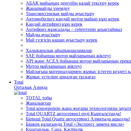
АБАҚ майының деңгейін қалай тексеру керек
Жанармайды үнемдеу
Трансмиссиялық майды ауыстыру
Автомобильге қандай мотор майын құю керек
Қандай антифриз құю керек
Антифриз жұмсалады – себептерін анықтаймыз
Майды ауыстыру
Май сүзгісін қашан ауыстыру керек
Халықаралық айырықшаламалар
SAE бойынша мотор майларының жіктеуі
API және ACEA бойынша мотор майларының ерекш
Мотор майларының жіктеуі
Майлағыш материалдармен жұмыс істеген кездегі қа
Жұмыс үстеліне арналған тұсқағаз
Total
Орталық Азияда
TOTAL тобы
Жаңалықтар
Total концернінің жаңа жоғары технологиялы зауы
Total QUARTZ автосервисі енді Қырғызстанда!
Бірінші Total Quartz автосервисі Алматыда ашылды!
Бішкек қаласында Total «Экспресс замена масла»
Құштарлық. Сапа. Кәсібилік