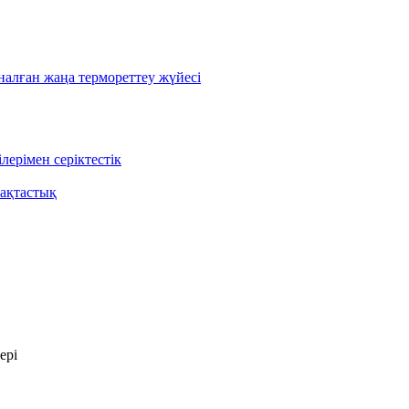
лған жаңа термореттеу жүйесі
ерімен серіктестік
ақтастық
ері