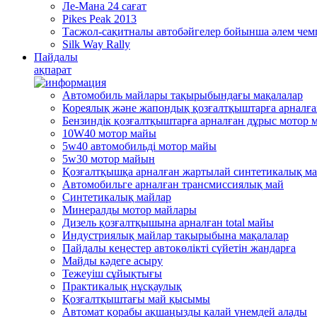
Ле-Мана 24 сағат
Pikes Peak 2013
Тасжол-сақитналы автобәйгелер бойынша әлем че
Silk Way Rally
Пайдалы
ақпарат
Автомобиль майлары тақырыбындағы мақалалар
Кореялық және жапондық қозғалтқыштарға арналғ
Бензиндік қозғалтқыштарға арналған дұрыс мотор 
10W40 мотор майы
5w40 автомобильді мотор майы
5w30 мотор майын
Қозғалтқышқа арналған жартылай синтетикалық м
Автомобильге арналған трансмиссиялық май
Синтетикалық майлар
Минералды мотор майлары
Дизель қозғалтқышына арналған total майы
Индустриялық майлар тақырыбына мақалалар
Пайдалы кеңестер автокөлікті сүйетін жандарға
Mайды кәдеге асыру
Тежеуіш cұйықтығы
Практикалық нұсқаулық
Қозғалтқыштағы май қысымы
Автомат қорабы ақшаңызды қалай үнемдей алады