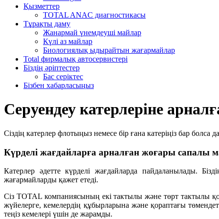
Қызметтер
TOTAL ANAC диагностикасы
Тұрақты даму
Жанармай үнемдеуші майлар
Күлі аз майлар
Биологиялық ыдырайтын жағармайлар
Total фирмалық автосервистері
Біздің әріптестер
Бас серіктес
Бізбен хабарласыңыз
Серуендеу катерлеріне арнал
Сіздің катерлер флотыңыз немесе бір ғана катеріңіз бар болса
Күрделі жағдайларға арналған жоғары сапалы 
Катерлер әдетте күрделі жағдайларда пайдаланылады. Бізд
жағармайларды қажет етеді.
Сіз TOTAL компаниясының екі тактылы және төрт тактылы қоз
жүйелерге, кемелердің құбырларына және қораптағы төмендетк
теңіз кемелері үшін де жарамды.