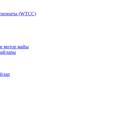
мпионаты (WTCC)
ан мотор майы
майлары
айлар