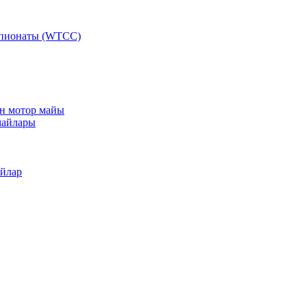
мпионаты (WTCC)
ан мотор майы
майлары
айлар