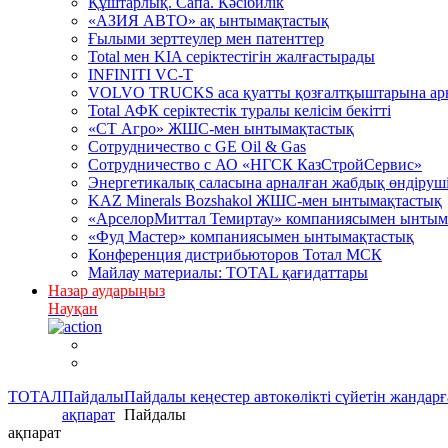
Құштарлық. Сапа. Кәсібилік
«АЗИЯ АВТО» ақ ынтымақтастық
Ғылыми зерттеулер мен патенттер
Total мен KIA серіктестігін жалғастырады
INFINITI VC-T
VOLVO TRUCKS аса қуатты қозғалтқыштарына арна
Total АФК серіктестік туралы келісім бекітті
«СТ Агро» ЖШС-мен ынтымақтастық
Сотрудничество c GE Oil & Gas
Сотрудничество с АО «НГСК КазСтройСервис»
Энергетикалық саласына арналған жабдық өндірушіл
KAZ Minerals Bozshakol ЖШС-мен ынтымақтастық
«АрселорМиттал Темиртау» компаниясымен ынтым
«Фуд Мастер» компаниясымен ынтымақтастық
Конференция дистрибьюторов Тотал МСК
Майлау материалы: TOTAL қағидаттары
Назар аударыңыз
Науқан
ТОТАЛ
Пайдалы
Пайдалы кеңестер автокөлікті сүйетін жандарғ
ақпарат
Пайдалы
ақпарат