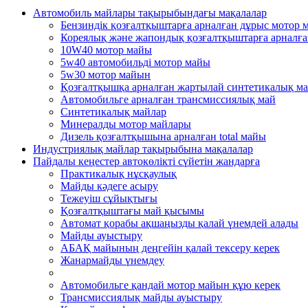
Автомобиль майлары тақырыбындағы мақалалар
Бензиндік қозғалтқыштарға арналған дұрыс мотор 
Кореялық және жапондық қозғалтқыштарға арналғ
10W40 мотор майы
5w40 автомобильді мотор майы
5w30 мотор майын
Қозғалтқышқа арналған жартылай синтетикалық м
Автомобильге арналған трансмиссиялық май
Синтетикалық майлар
Минералды мотор майлары
Дизель қозғалтқышына арналған total майы
Индустриялық майлар тақырыбына мақалалар
Пайдалы кеңестер автокөлікті сүйетін жандарға
Практикалық нұсқаулық
Mайды кәдеге асыру
Тежеуіш cұйықтығы
Қозғалтқыштағы май қысымы
Автомат қорабы ақшаңызды қалай үнемдей алады
Майды ауыстыру
АБАҚ майының деңгейін қалай тексеру керек
Жанармайды үнемдеу
Автомобильге қандай мотор майын құю керек
Трансмиссиялық майды ауыстыру