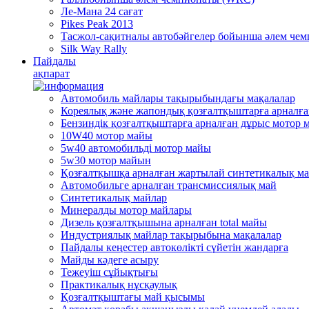
Ле-Мана 24 сағат
Pikes Peak 2013
Тасжол-сақитналы автобәйгелер бойынша әлем че
Silk Way Rally
Пайдалы
ақпарат
Автомобиль майлары тақырыбындағы мақалалар
Кореялық және жапондық қозғалтқыштарға арналғ
Бензиндік қозғалтқыштарға арналған дұрыс мотор 
10W40 мотор майы
5w40 автомобильді мотор майы
5w30 мотор майын
Қозғалтқышқа арналған жартылай синтетикалық м
Автомобильге арналған трансмиссиялық май
Синтетикалық майлар
Минералды мотор майлары
Дизель қозғалтқышына арналған total майы
Индустриялық майлар тақырыбына мақалалар
Пайдалы кеңестер автокөлікті сүйетін жандарға
Mайды кәдеге асыру
Тежеуіш cұйықтығы
Практикалық нұсқаулық
Қозғалтқыштағы май қысымы