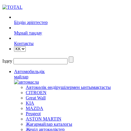
Біздің әріптестер
Mұнай таңдау
Контакты
Іздеу
Автомобильдік
майлар
Автокөлік өндірушілермен ынтымақтасты
CITROEN
Great Wall
KIA
MAZDA
Peugeot
ASTON MARTIN
Жағармайлар каталогы
Жеңіл автокөліктер