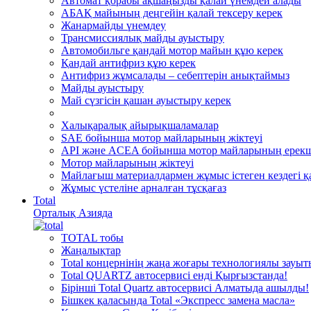
Автомат қорабы ақшаңызды қалай үнемдей алады
АБАҚ майының деңгейін қалай тексеру керек
Жанармайды үнемдеу
Трансмиссиялық майды ауыстыру
Автомобильге қандай мотор майын құю керек
Қандай антифриз құю керек
Антифриз жұмсалады – себептерін анықтаймыз
Майды ауыстыру
Май сүзгісін қашан ауыстыру керек
Халықаралық айырықшаламалар
SAE бойынша мотор майларының жіктеуі
API және ACEA бойынша мотор майларының ерекш
Мотор майларының жіктеуі
Майлағыш материалдармен жұмыс істеген кездегі қа
Жұмыс үстеліне арналған тұсқағаз
Total
Орталық Азияда
TOTAL тобы
Жаңалықтар
Total концернінің жаңа жоғары технологиялы зауы
Total QUARTZ автосервисі енді Қырғызстанда!
Бірінші Total Quartz автосервисі Алматыда ашылды!
Бішкек қаласында Total «Экспресс замена масла»