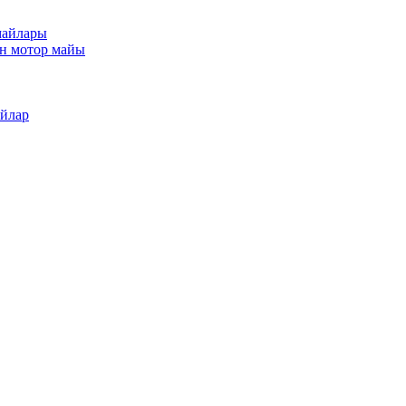
майлары
ан мотор майы
айлар