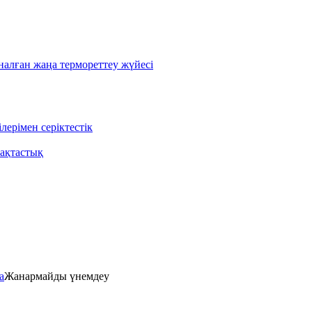
лған жаңа термореттеу жүйесі
ерімен серіктестік
ақтастық
а
Жанармайды үнемдеу