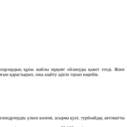
сапарлардың құны жайлы мұқият ойлануды қажет етеді. Және
ын қарастырып, оны азайту әдісін тауып көрейік.
линдрлердің үлкен көлемі, асырма қуат, турбоайдау, автоматты