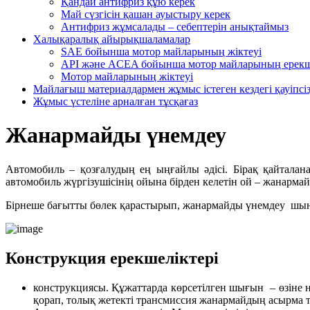
Қандай антифриз құю керек
Май сүзгісін қашан ауыстыру керек
Антифриз жұмсалады – себептерін анықтаймыз
Халықаралық айырықшаламалар
SAE бойынша мотор майларының жіктеуі
API және ACEA бойынша мотор майларының ерекш
Мотор майларының жіктеуі
Майлағыш материалдармен жұмыс істеген кездегі қауіпсі
Жұмыс үстеліне арналған тұсқағаз
Жанармайды үнемдеу
Автомобиль – қозғалудың ең ыңғайлы әдісі. Бірақ қайтала
автомобиль жүргізушісінің ойына бірден келетін ой – жанарм
Бірнеше бағытты бөлек қарастырып, жанармайды үнемдеу шын мә
Конструкция ерекшеліктері
конструкциясы. Құжаттарда көрсетілген шығын – өзіне не
қорап, толық жетекті трансмиссия жанармайдың асырма тұ