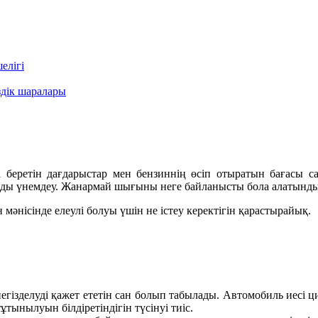
елігі
здік шаралары
на беретін дағдарыстар мен бензиннің өсіп отыратын бағасы 
айды үнемдеу. Жанармай шығыны неге байланысты бола алатындығ
нісінде елеулі болуы үшін не істеу керектігін қарастырайық.
гізделуді қажет ететін сан болып табылады. Автомобиль иесі ци
тынылуын білдіретіндігін түсінуі тиіс.