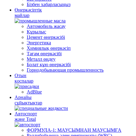
Бізбен хабарласыңыз
Өнеркәсіптік
майлар
Автомобиль жасау
Құрылыс
Цемент өнеркәсібі
Энергетика
Химиялық өнеркәсіп
Тағам өнеркәсібі
Металл өңдеу
Болат құю өнеркәсібі
Горнодобывающая промышленность
Отын
қоспалар
AdBlue
Арнайы
сұйықтықтар
Автоспорт
және Total
ФОРМУЛА-1: МАУСЫМНАН МАУСЫМҒА
Раллибойынша әлем чемпионаты (WRC)