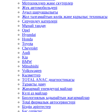
Мотоциклдер және скутерлер
Жүк автомобильдері
Ауыл шаруашылығы
Жол талғамайтын көлік және құрылыс техникасы
Серуендеу катерлері
Mұнай таңдау
Opel
Hyundai
Honda
Toyota
Chevrolet
Audi
Kia
BMW
Mitsubishi
Volkswagen
Қызметтер
TOTAL ANAC диагностикасы
Тұрақты даму
Жанармай үнемдеуші майлар
Күлі аз майлар
Биологиялық ыдырайтын жағармайлар
Total фирмалық автосервистері
Біздің әріптестер
Бас серіктес