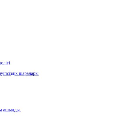
елігі
уіпсіздік шаралары
ты ашылды.