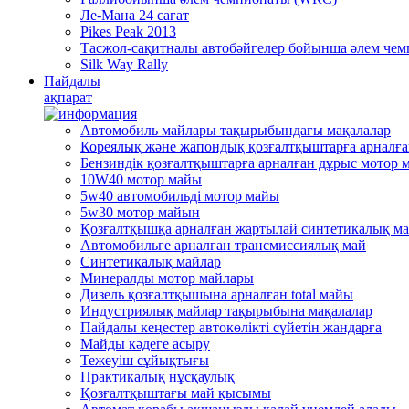
Ле-Мана 24 сағат
Pikes Peak 2013
Тасжол-сақитналы автобәйгелер бойынша әлем че
Silk Way Rally
Пайдалы
ақпарат
Автомобиль майлары тақырыбындағы мақалалар
Кореялық және жапондық қозғалтқыштарға арналғ
Бензиндік қозғалтқыштарға арналған дұрыс мотор 
10W40 мотор майы
5w40 автомобильді мотор майы
5w30 мотор майын
Қозғалтқышқа арналған жартылай синтетикалық м
Автомобильге арналған трансмиссиялық май
Синтетикалық майлар
Минералды мотор майлары
Дизель қозғалтқышына арналған total майы
Индустриялық майлар тақырыбына мақалалар
Пайдалы кеңестер автокөлікті сүйетін жандарға
Mайды кәдеге асыру
Тежеуіш cұйықтығы
Практикалық нұсқаулық
Қозғалтқыштағы май қысымы