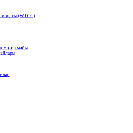
мпионаты (WTCC)
ан мотор майы
майлары
айлар