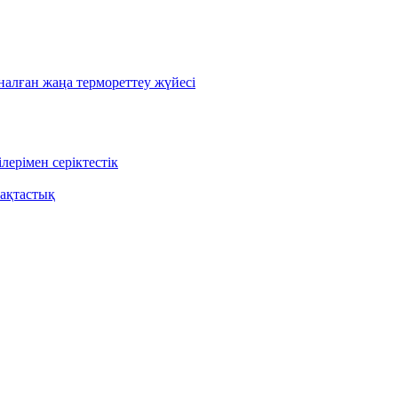
лған жаңа термореттеу жүйесі
ерімен серіктестік
ақтастық