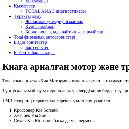
Volkswagen
Қызметтер
TOTAL ANAC диагностикасы
Тұрақты даму
Жанармай үнемдеуші майлар
Күлі аз майлар
Биологиялық ыдырайтын жағармайлар
Total фирмалық автосервистері
Біздің әріптестер
Бас серіктес
Бізбен хабарласыңыз
Киаға арналған мотор және 
Total компаниясы «Киа Моторм» компаниясымен ынтымақтастық қ
Түпнұсқалы майлау материалдары үлгілерді конвейерден түсірге
ТМД елдерінің нарығында кореялық концерн ұсынған:
Кроссовер Kia Sorento.
Хетчбек Kia Soul.
Седан Kia Rio және басқа да үлгілермен.