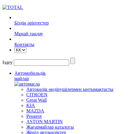
Біздің әріптестер
Mұнай таңдау
Контакты
Іздеу
Автомобильдік
майлар
Автокөлік өндірушілермен ынтымақтасты
CITROEN
Great Wall
KIA
MAZDA
Peugeot
ASTON MARTIN
Жағармайлар каталогы
Жеңіл автокөліктер