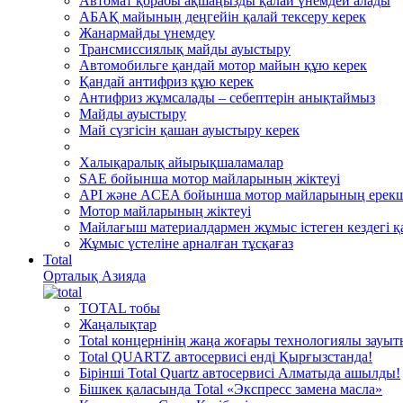
Автомат қорабы ақшаңызды қалай үнемдей алады
АБАҚ майының деңгейін қалай тексеру керек
Жанармайды үнемдеу
Трансмиссиялық майды ауыстыру
Автомобильге қандай мотор майын құю керек
Қандай антифриз құю керек
Антифриз жұмсалады – себептерін анықтаймыз
Майды ауыстыру
Май сүзгісін қашан ауыстыру керек
Халықаралық айырықшаламалар
SAE бойынша мотор майларының жіктеуі
API және ACEA бойынша мотор майларының ерекш
Мотор майларының жіктеуі
Майлағыш материалдармен жұмыс істеген кездегі қа
Жұмыс үстеліне арналған тұсқағаз
Total
Орталық Азияда
TOTAL тобы
Жаңалықтар
Total концернінің жаңа жоғары технологиялы зауы
Total QUARTZ автосервисі енді Қырғызстанда!
Бірінші Total Quartz автосервисі Алматыда ашылды!
Бішкек қаласында Total «Экспресс замена масла»