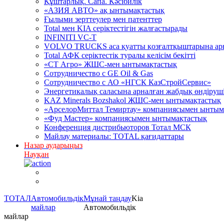
Құштарлық. Сапа. Кәсібилік
«АЗИЯ АВТО» ақ ынтымақтастық
Ғылыми зерттеулер мен патенттер
Total мен KIA серіктестігін жалғастырады
INFINITI VC-T
VOLVO TRUCKS аса қуатты қозғалтқыштарына арна
Total АФК серіктестік туралы келісім бекітті
«СТ Агро» ЖШС-мен ынтымақтастық
Сотрудничество c GE Oil & Gas
Сотрудничество с АО «НГСК КазСтройСервис»
Энергетикалық саласына арналған жабдық өндірушіл
KAZ Minerals Bozshakol ЖШС-мен ынтымақтастық
«АрселорМиттал Темиртау» компаниясымен ынтым
«Фуд Мастер» компаниясымен ынтымақтастық
Конференция дистрибьюторов Тотал МСК
Майлау материалы: TOTAL қағидаттары
Назар аударыңыз
Науқан
ТОТАЛ
Автомобильдік
Mұнай таңдау
Kia
майлар
Автомобильдік
майлар