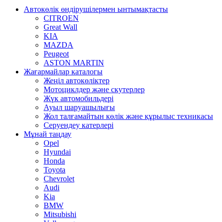
Автокөлік өндірушілермен ынтымақтасты
CITROEN
Great Wall
KIA
MAZDA
Peugeot
ASTON MARTIN
Жағармайлар каталогы
Жеңіл автокөліктер
Мотоциклдер және скутерлер
Жүк автомобильдері
Ауыл шаруашылығы
Жол талғамайтын көлік және құрылыс техникасы
Серуендеу катерлері
Mұнай таңдау
Opel
Hyundai
Honda
Toyota
Chevrolet
Audi
Kia
BMW
Mitsubishi