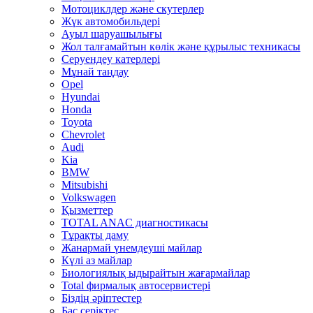
Мотоциклдер және скутерлер
Жүк автомобильдері
Ауыл шаруашылығы
Жол талғамайтын көлік және құрылыс техникасы
Серуендеу катерлері
Mұнай таңдау
Opel
Hyundai
Honda
Toyota
Chevrolet
Audi
Kia
BMW
Mitsubishi
Volkswagen
Қызметтер
TOTAL ANAC диагностикасы
Тұрақты даму
Жанармай үнемдеуші майлар
Күлі аз майлар
Биологиялық ыдырайтын жағармайлар
Total фирмалық автосервистері
Біздің әріптестер
Бас серіктес