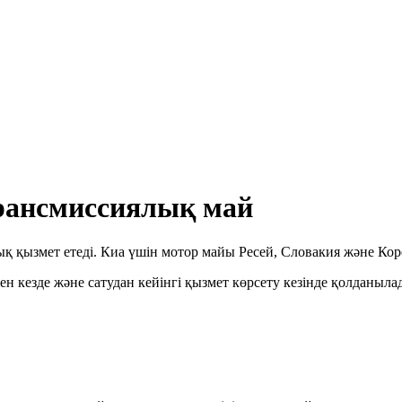
трансмиссиялық май
ызмет етеді. Киа үшін мотор майы Ресей, Словакия және Корея 
н кезде және сатудан кейінгі қызмет көрсету кезінде қолданыла