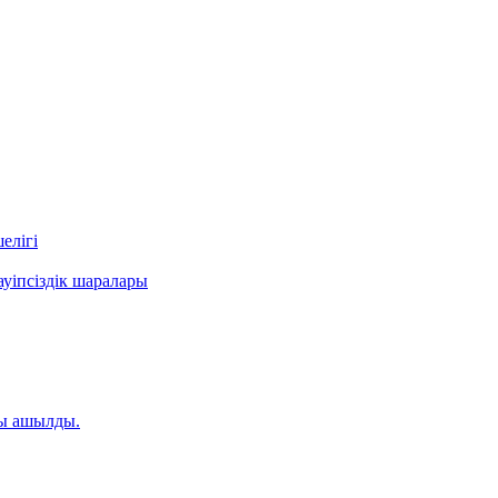
елігі
уіпсіздік шаралары
ты ашылды.