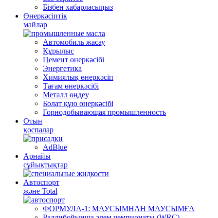
Бізбен хабарласыңыз
Өнеркәсіптік
майлар
Автомобиль жасау
Құрылыс
Цемент өнеркәсібі
Энергетика
Химиялық өнеркәсіп
Тағам өнеркәсібі
Металл өңдеу
Болат құю өнеркәсібі
Горнодобывающая промышленность
Отын
қоспалар
AdBlue
Арнайы
сұйықтықтар
Автоспорт
және Total
ФОРМУЛА-1: МАУСЫМНАН МАУСЫМҒА
Раллибойынша әлем чемпионаты (WRC)