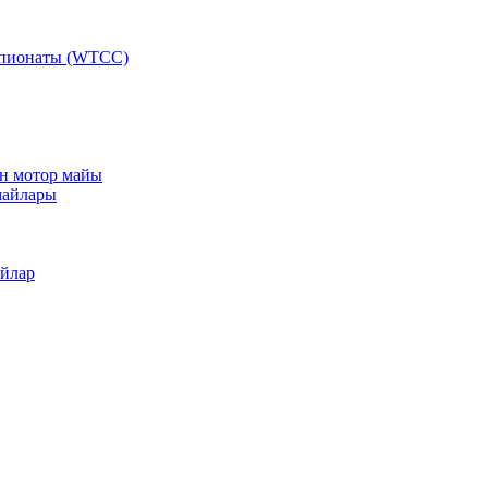
мпионаты (WTCC)
ан мотор майы
майлары
айлар