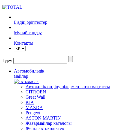
Біздің әріптестер
Mұнай таңдау
Контакты
Іздеу
Автомобильдік
майлар
Автокөлік өндірушілермен ынтымақтасты
CITROEN
Great Wall
KIA
MAZDA
Peugeot
ASTON MARTIN
Жағармайлар каталогы
Жеңіл автокөліктер