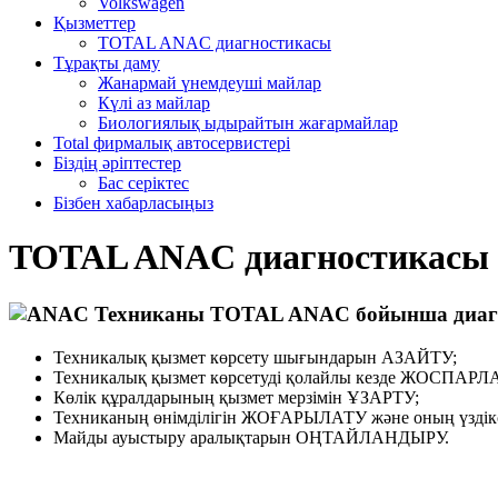
Volkswagen
Қызметтер
TOTAL ANAC диагностикасы
Тұрақты даму
Жанармай үнемдеуші майлар
Күлі аз майлар
Биологиялық ыдырайтын жағармайлар
Total фирмалық автосервистері
Біздің әріптестер
Бас серіктес
Бізбен хабарласыңыз
TOTAL ANAC диагностикасы
Техниканы TOTAL ANAC бойынша диагност
Техникалық қызмет көрсету шығындарын АЗАЙТУ;
Техникалық қызмет көрсетуді қолайлы кезде ЖОСПАРЛА
Көлік құралдарының қызмет мерзімін ҰЗАРТУ;
Техниканың өнімділігін ЖОҒАРЫЛАТУ және оның үздіксі
Майды ауыстыру аралықтарын ОҢТАЙЛАНДЫРУ.