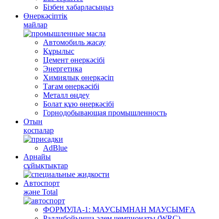
Бізбен хабарласыңыз
Өнеркәсіптік
майлар
Автомобиль жасау
Құрылыс
Цемент өнеркәсібі
Энергетика
Химиялық өнеркәсіп
Тағам өнеркәсібі
Металл өңдеу
Болат құю өнеркәсібі
Горнодобывающая промышленность
Отын
қоспалар
AdBlue
Арнайы
сұйықтықтар
Автоспорт
және Total
ФОРМУЛА-1: МАУСЫМНАН МАУСЫМҒА
Раллибойынша әлем чемпионаты (WRC)