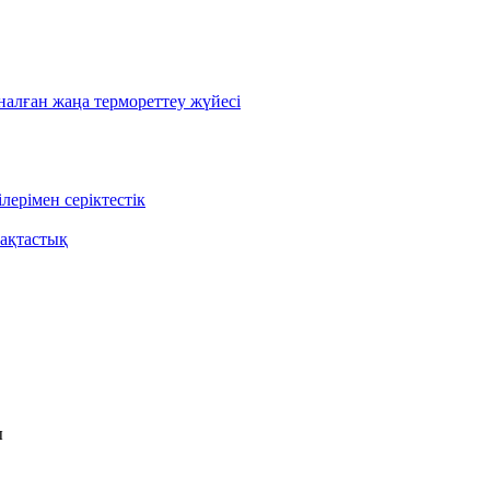
лған жаңа термореттеу жүйесі
ерімен серіктестік
ақтастық
ы