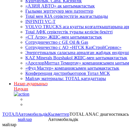
Құштарлық. Сапа. Кәсібилік
«АЗИЯ АВТО» ақ ынтымақтастық
Ғылыми зерттеулер мен патенттер
Total мен KIA серіктестігін жалғастырады
INFINITI VC-T
VOLVO TRUCKS аса қуатты қозғалтқыштарына арна
Total АФК серіктестік туралы келісім бекітті
«СТ Агро» ЖШС-мен ынтымақтастық
Сотрудничество c GE Oil & Gas
Сотрудничество с АО «НГСК КазСтройСервис»
Энергетикалық саласына арналған жабдық өндірушіл
KAZ Minerals Bozshakol ЖШС-мен ынтымақтастық
«АрселорМиттал Темиртау» компаниясымен ынтым
«Фуд Мастер» компаниясымен ынтымақтастық
Конференция дистрибьюторов Тотал МСК
Майлау материалы: TOTAL қағидаттары
Назар аударыңыз
Науқан
ТОТАЛ
Автомобильдік
Қызметтер
TOTAL ANAC диагностикас
майлар
Автомобильдік
майлар