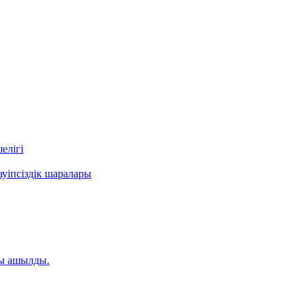
елігі
уіпсіздік шаралары
ты ашылды.