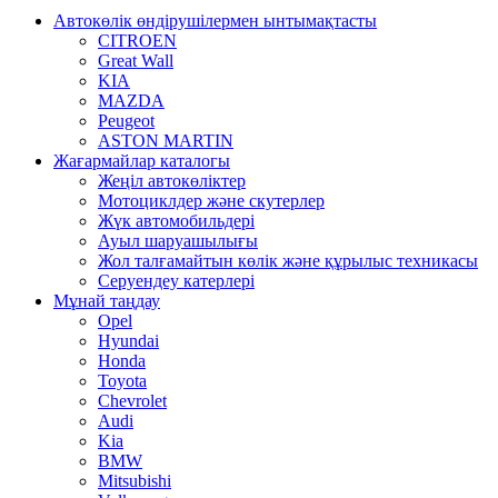
Автокөлік өндірушілермен ынтымақтасты
CITROEN
Great Wall
KIA
MAZDA
Peugeot
ASTON MARTIN
Жағармайлар каталогы
Жеңіл автокөліктер
Мотоциклдер және скутерлер
Жүк автомобильдері
Ауыл шаруашылығы
Жол талғамайтын көлік және құрылыс техникасы
Серуендеу катерлері
Mұнай таңдау
Opel
Hyundai
Honda
Toyota
Chevrolet
Audi
Kia
BMW
Mitsubishi