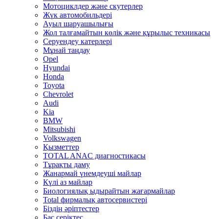
Мотоциклдер және скутерлер
Жүк автомобильдері
Ауыл шаруашылығы
Жол талғамайтын көлік және құрылыс техникасы
Серуендеу катерлері
Mұнай таңдау
Opel
Hyundai
Honda
Toyota
Chevrolet
Audi
Kia
BMW
Mitsubishi
Volkswagen
Қызметтер
TOTAL ANAC диагностикасы
Тұрақты даму
Жанармай үнемдеуші майлар
Күлі аз майлар
Биологиялық ыдырайтын жағармайлар
Total фирмалық автосервистері
Біздің әріптестер
Бас серіктес