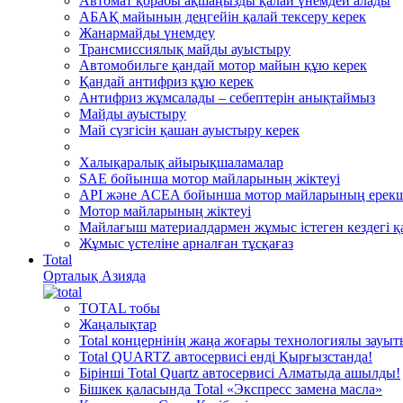
Автомат қорабы ақшаңызды қалай үнемдей алады
АБАҚ майының деңгейін қалай тексеру керек
Жанармайды үнемдеу
Трансмиссиялық майды ауыстыру
Автомобильге қандай мотор майын құю керек
Қандай антифриз құю керек
Антифриз жұмсалады – себептерін анықтаймыз
Майды ауыстыру
Май сүзгісін қашан ауыстыру керек
Халықаралық айырықшаламалар
SAE бойынша мотор майларының жіктеуі
API және ACEA бойынша мотор майларының ерекш
Мотор майларының жіктеуі
Майлағыш материалдармен жұмыс істеген кездегі қа
Жұмыс үстеліне арналған тұсқағаз
Total
Орталық Азияда
TOTAL тобы
Жаңалықтар
Total концернінің жаңа жоғары технологиялы зауы
Total QUARTZ автосервисі енді Қырғызстанда!
Бірінші Total Quartz автосервисі Алматыда ашылды!
Бішкек қаласында Total «Экспресс замена масла»