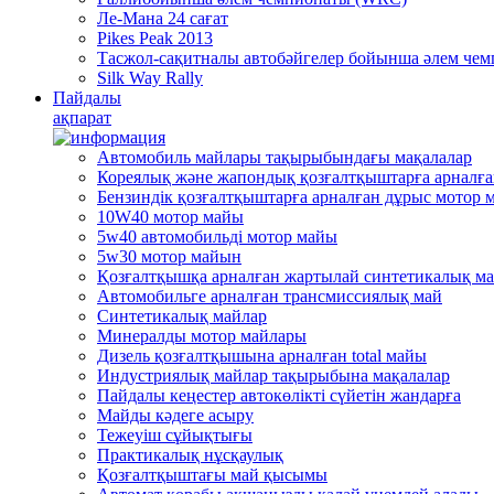
Ле-Мана 24 сағат
Pikes Peak 2013
Тасжол-сақитналы автобәйгелер бойынша әлем че
Silk Way Rally
Пайдалы
ақпарат
Автомобиль майлары тақырыбындағы мақалалар
Кореялық және жапондық қозғалтқыштарға арналғ
Бензиндік қозғалтқыштарға арналған дұрыс мотор 
10W40 мотор майы
5w40 автомобильді мотор майы
5w30 мотор майын
Қозғалтқышқа арналған жартылай синтетикалық м
Автомобильге арналған трансмиссиялық май
Синтетикалық майлар
Минералды мотор майлары
Дизель қозғалтқышына арналған total майы
Индустриялық майлар тақырыбына мақалалар
Пайдалы кеңестер автокөлікті сүйетін жандарға
Mайды кәдеге асыру
Тежеуіш cұйықтығы
Практикалық нұсқаулық
Қозғалтқыштағы май қысымы