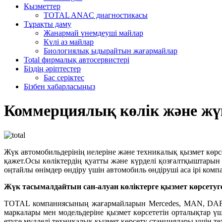
Қызметтер
TOTAL ANAC диагностикасы
Тұрақты даму
Жанармай үнемдеуші майлар
Күлі аз майлар
Биологиялық ыдырайтын жағармайлар
Total фирмалық автосервистері
Біздің әріптестер
Бас серіктес
Бізбен хабарласыңыз
Коммерциялық көлік және жүк
Жүк автомобильдерінің иелеріне және техникалық қызмет көрс
қажет.Осы көліктердің қуатты және күрделі қозғалтқыштары
оңтайлы өнімдер өндіру үшін автомобиль өндіруші аса ірі ко
Жүк тасымалдайтын сан-алуан көліктерге қызмет көрсетуг
TOTAL компаниясының жағармайларын Mercedes, MAN, DAF жә
маркалары мен модельдеріне қызмет көрсететін орталықтар үш
етуге мүдделі техникалық қызмет көрсету станциялары үшін