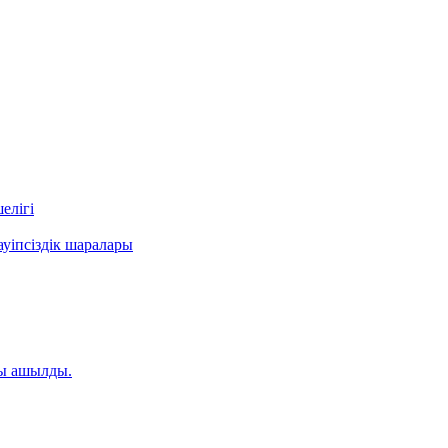
елігі
уіпсіздік шаралары
ты ашылды.