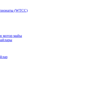
мпионаты (WTCC)
ан мотор майы
майлары
айлар