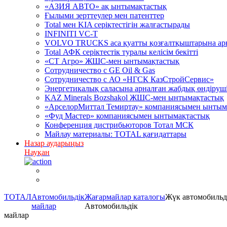
«АЗИЯ АВТО» ақ ынтымақтастық
Ғылыми зерттеулер мен патенттер
Total мен KIA серіктестігін жалғастырады
INFINITI VC-T
VOLVO TRUCKS аса қуатты қозғалтқыштарына арна
Total АФК серіктестік туралы келісім бекітті
«СТ Агро» ЖШС-мен ынтымақтастық
Сотрудничество c GE Oil & Gas
Сотрудничество с АО «НГСК КазСтройСервис»
Энергетикалық саласына арналған жабдық өндірушіл
KAZ Minerals Bozshakol ЖШС-мен ынтымақтастық
«АрселорМиттал Темиртау» компаниясымен ынтым
«Фуд Мастер» компаниясымен ынтымақтастық
Конференция дистрибьюторов Тотал МСК
Майлау материалы: TOTAL қағидаттары
Назар аударыңыз
Науқан
ТОТАЛ
Автомобильдік
Жағармайлар каталогы
Жүк автомобильд
майлар
Автомобильдік
майлар