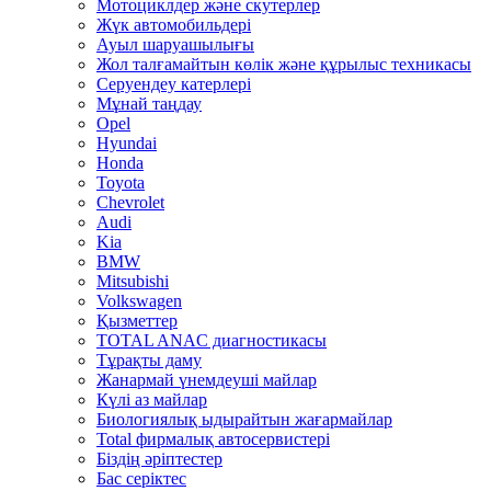
Мотоциклдер және скутерлер
Жүк автомобильдері
Ауыл шаруашылығы
Жол талғамайтын көлік және құрылыс техникасы
Серуендеу катерлері
Mұнай таңдау
Opel
Hyundai
Honda
Toyota
Chevrolet
Audi
Kia
BMW
Mitsubishi
Volkswagen
Қызметтер
TOTAL ANAC диагностикасы
Тұрақты даму
Жанармай үнемдеуші майлар
Күлі аз майлар
Биологиялық ыдырайтын жағармайлар
Total фирмалық автосервистері
Біздің әріптестер
Бас серіктес