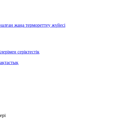
лған жаңа термореттеу жүйесі
ерімен серіктестік
ақтастық
ері