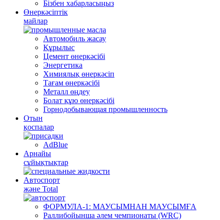
Бізбен хабарласыңыз
Өнеркәсіптік
майлар
Автомобиль жасау
Құрылыс
Цемент өнеркәсібі
Энергетика
Химиялық өнеркәсіп
Тағам өнеркәсібі
Металл өңдеу
Болат құю өнеркәсібі
Горнодобывающая промышленность
Отын
қоспалар
AdBlue
Арнайы
сұйықтықтар
Автоспорт
және Total
ФОРМУЛА-1: МАУСЫМНАН МАУСЫМҒА
Раллибойынша әлем чемпионаты (WRC)