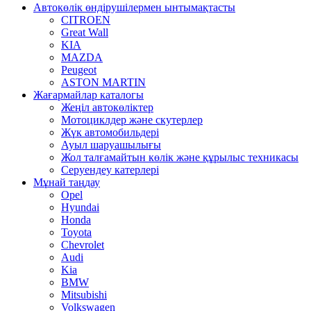
Автокөлік өндірушілермен ынтымақтасты
CITROEN
Great Wall
KIA
MAZDA
Peugeot
ASTON MARTIN
Жағармайлар каталогы
Жеңіл автокөліктер
Мотоциклдер және скутерлер
Жүк автомобильдері
Ауыл шаруашылығы
Жол талғамайтын көлік және құрылыс техникасы
Серуендеу катерлері
Mұнай таңдау
Opel
Hyundai
Honda
Toyota
Chevrolet
Audi
Kia
BMW
Mitsubishi
Volkswagen