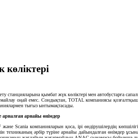
 көліктері
ету станцияларына қымбат жүк көліктері мен автобустарға сапал
н майлау оңай емес. Сондықтан, TOTAL компаниясы қозғалтқыш
мпаниялармен тығыз ынтымақтасады.
е арналған арнайы өнімдер
не Scania компанияларын қоса, ірі өндірушілердің көпшілігі
ін техниканың әрбір түріне арнайы дайындалған өнімдер ұсына
 техниканың жағдайын жағармайдың ANAC сынамасы бойынша ди