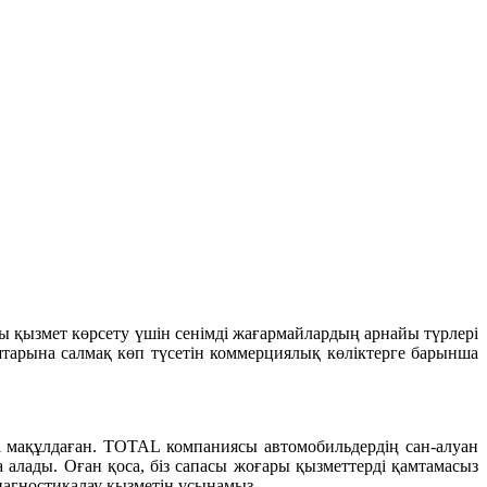
ы қызмет көрсету үшін сенімді жағармайлардың арнайы түрлері
тарына салмақ көп түсетін коммерциялық көліктерге барынша
 мақұлдаған. TOTAL компаниясы автомобильдердің сан-алуан
 алады. Оған қоса, біз сапасы жоғары қызметтерді қамтамасыз
агностикалау қызметін ұсынамыз.