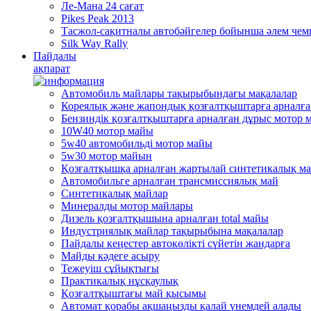
Ле-Мана 24 сағат
Pikes Peak 2013
Тасжол-сақитналы автобәйгелер бойынша әлем че
Silk Way Rally
Пайдалы
ақпарат
Автомобиль майлары тақырыбындағы мақалалар
Кореялық және жапондық қозғалтқыштарға арналғ
Бензиндік қозғалтқыштарға арналған дұрыс мотор 
10W40 мотор майы
5w40 автомобильді мотор майы
5w30 мотор майын
Қозғалтқышқа арналған жартылай синтетикалық м
Автомобильге арналған трансмиссиялық май
Синтетикалық майлар
Минералды мотор майлары
Дизель қозғалтқышына арналған total майы
Индустриялық майлар тақырыбына мақалалар
Пайдалы кеңестер автокөлікті сүйетін жандарға
Mайды кәдеге асыру
Тежеуіш cұйықтығы
Практикалық нұсқаулық
Қозғалтқыштағы май қысымы
Автомат қорабы ақшаңызды қалай үнемдей алады