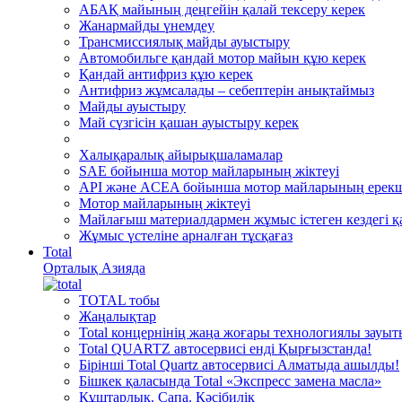
АБАҚ майының деңгейін қалай тексеру керек
Жанармайды үнемдеу
Трансмиссиялық майды ауыстыру
Автомобильге қандай мотор майын құю керек
Қандай антифриз құю керек
Антифриз жұмсалады – себептерін анықтаймыз
Майды ауыстыру
Май сүзгісін қашан ауыстыру керек
Халықаралық айырықшаламалар
SAE бойынша мотор майларының жіктеуі
API және ACEA бойынша мотор майларының ерекш
Мотор майларының жіктеуі
Майлағыш материалдармен жұмыс істеген кездегі қа
Жұмыс үстеліне арналған тұсқағаз
Total
Орталық Азияда
TOTAL тобы
Жаңалықтар
Total концернінің жаңа жоғары технологиялы зауы
Total QUARTZ автосервисі енді Қырғызстанда!
Бірінші Total Quartz автосервисі Алматыда ашылды!
Бішкек қаласында Total «Экспресс замена масла»
Құштарлық. Сапа. Кәсібилік