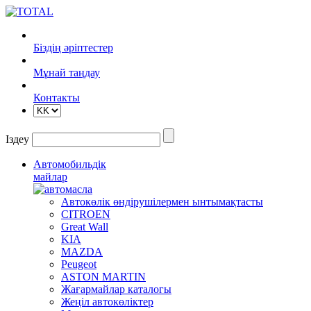
Біздің әріптестер
Mұнай таңдау
Контакты
Іздеу
Автомобильдік
майлар
Автокөлік өндірушілермен ынтымақтасты
CITROEN
Great Wall
KIA
MAZDA
Peugeot
ASTON MARTIN
Жағармайлар каталогы
Жеңіл автокөліктер