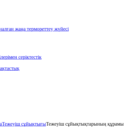
лған жаңа термореттеу жүйесі
ерімен серіктестік
ақтастық
а
Тежеуіш cұйықтығы
Тежеуіш сұйықтықтарының құрамы