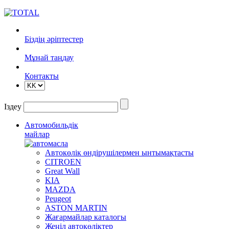
Біздің әріптестер
Mұнай таңдау
Контакты
Іздеу
Автомобильдік
майлар
Автокөлік өндірушілермен ынтымақтасты
CITROEN
Great Wall
KIA
MAZDA
Peugeot
ASTON MARTIN
Жағармайлар каталогы
Жеңіл автокөліктер