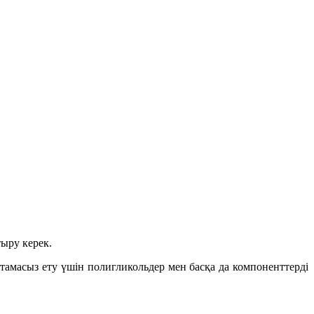
ыру керек.
тамасыз ету үшін полигликольдер мен басқа да компоненттерді