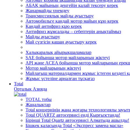
Автомат қорабы ақшаңызды қалай үнемдей алады
АБАҚ майының деңгейін қалай тексеру керек
Жанармайды үнемдеу
Трансмиссиялық майды ауыстыру
Автомобильге қандай мотор майын құю керек
Қандай антифриз құю керек
Антифриз жұмсалады – себептерін анықтаймыз
Майды ауыстыру
Май сүзгісін қашан ауыстыру керек
Халықаралық айырықшаламалар
SAE бойынша мотор майларының жіктеуі
API және ACEA бойынша мотор майларының ерекш
Мотор майларының жіктеуі
Майлағыш материалдармен жұмыс істеген кездегі қа
Жұмыс үстеліне арналған тұсқағаз
Total
Орталық Азияда
TOTAL тобы
Жаңалықтар
Total концернінің жаңа жоғары технологиялы зауы
Total QUARTZ автосервисі енді Қырғызстанда!
Бірінші Total Quartz автосервисі Алматыда ашылды!
Бішкек қаласында Total «Экспресс замена масла»