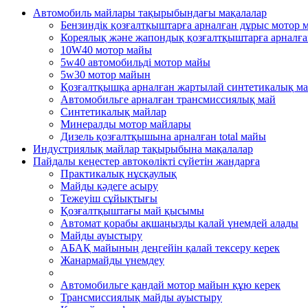
Автомобиль майлары тақырыбындағы мақалалар
Бензиндік қозғалтқыштарға арналған дұрыс мотор 
Кореялық және жапондық қозғалтқыштарға арналғ
10W40 мотор майы
5w40 автомобильді мотор майы
5w30 мотор майын
Қозғалтқышқа арналған жартылай синтетикалық м
Автомобильге арналған трансмиссиялық май
Синтетикалық майлар
Минералды мотор майлары
Дизель қозғалтқышына арналған total майы
Индустриялық майлар тақырыбына мақалалар
Пайдалы кеңестер автокөлікті сүйетін жандарға
Практикалық нұсқаулық
Mайды кәдеге асыру
Тежеуіш cұйықтығы
Қозғалтқыштағы май қысымы
Автомат қорабы ақшаңызды қалай үнемдей алады
Майды ауыстыру
АБАҚ майының деңгейін қалай тексеру керек
Жанармайды үнемдеу
Автомобильге қандай мотор майын құю керек
Трансмиссиялық майды ауыстыру