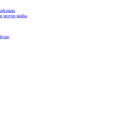
майлары
ан мотор майы
айлар