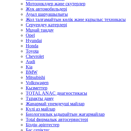
Мотоциклдер және скутерлер
Жүк автомобильдері
Ауыл шаруашылығы
Жол талғамайтын көлік және құрылыс техникасы
Серуендеу катерлері
Mұнай таңдау
Opel
Hyundai
Honda
Toyota
Chevrolet
Audi
Kia
BMW
Mitsubishi
Volkswagen
Қызметтер
TOTAL ANAC диагностикасы
Тұрақты даму
Жанармай үнемдеуші майлар
Күлі аз майлар
Биологиялық ыдырайтын жағармайлар
Total фирмалық автосервистері
Біздің әріптестер
Бас серіктес