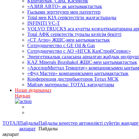
Құштарлық. Сапа. Кәсібилік
«АЗИЯ АВТО» ақ ынтымақтастық
Ғылыми зерттеулер мен патенттер
Total мен KIA серіктестігін жалғастырады
INFINITI VC-T
VOLVO TRUCKS аса қуатты қозғалтқыштарына арна
Total АФК серіктестік туралы келісім бекітті
«СТ Агро» ЖШС-мен ынтымақтастық
Сотрудничество c GE Oil & Gas
Сотрудничество с АО «НГСК КазСтройСервис»
Энергетикалық саласына арналған жабдық өндірушіл
KAZ Minerals Bozshakol ЖШС-мен ынтымақтастық
«АрселорМиттал Темиртау» компаниясымен ынтым
«Фуд Мастер» компаниясымен ынтымақтастық
Конференция дистрибьюторов Тотал МСК
Майлау материалы: TOTAL қағидаттары
Назар аударыңыз
Науқан
ТОТАЛ
Пайдалы
Пайдалы кеңестер автокөлікті сүйетін жандарғ
ақпарат
Пайдалы
ақпарат