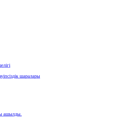
елігі
уіпсіздік шаралары
ты ашылды.