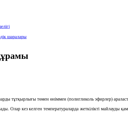
елігі
здік шаралары
құрамы
арды тұтқырлығы төмен өніммен (полигликоль эфирлер) араласт
ады. Олар кез келген температураларда жеткілікті майлауды қам