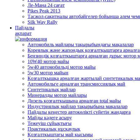
Ле-Мана 24 сағат
Pikes Peak 2013
Тасжол-сақитналы автобәйгелер бойынша әлем че
Silk Way Rally
Пайдалы
ақпарат
Автомобиль майлары тақырыбындағы мақалалар
Кореялық және жапондық қозғалтқыштарға арналғ
Бензиндік қозғалтқыштарға арналған дұрыс мотор 
10W40 мотор майы
5w40 автомобильді мотор майы
5w30 мотор майын
Қозғалтқышқа арналған жартылай синтетикалық м
Автомобильге арналған трансмиссиялық май
Синтетикалық майлар
Минералды мотор майлары
Дизель қозғалтқышына арналған total майы
Индустриялық майлар тақырыбына мақалалар
Пайдалы кеңестер автокөлікті сүйетін жандарға
Mайды кәдеге асыру
Тежеуіш cұйықтығы
Практикалық нұсқаулық
Қозғалтқыштағы май қысымы