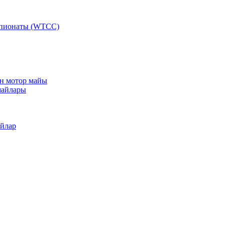
мпионаты (WTCC)
ан мотор майы
майлары
айлар