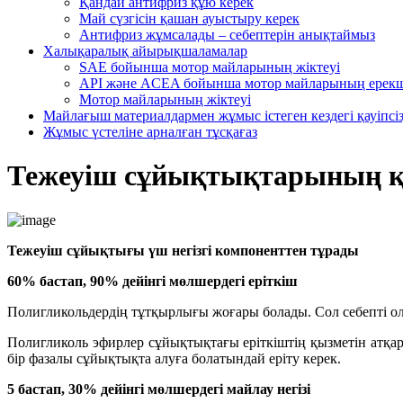
Қандай антифриз құю керек
Май сүзгісін қашан ауыстыру керек
Антифриз жұмсалады – себептерін анықтаймыз
Халықаралық айырықшаламалар
SAE бойынша мотор майларының жіктеуі
API және ACEA бойынша мотор майларының ерекш
Мотор майларының жіктеуі
Майлағыш материалдармен жұмыс істеген кездегі қауіпсі
Жұмыс үстеліне арналған тұсқағаз
Тежеуіш сұйықтықтарының 
Тежеуіш сұйықтығы үш негізгі компоненттен тұрады
60% бастап, 90% дейінгі мөлшердегі еріткіш
Полигликольдердің тұтқырлығы жоғары болады. Сол себепті ол
Полигликоль эфирлер сұйықтықтағы еріткіштің қызметін атқар
бір фазалы сұйықтықта алуға болатындай еріту керек.
5 бастап, 30% дейінгі мөлшердегі майлау негізі