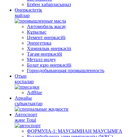
Бізбен хабарласыңыз
Өнеркәсіптік
майлар
Автомобиль жасау
Құрылыс
Цемент өнеркәсібі
Энергетика
Химиялық өнеркәсіп
Тағам өнеркәсібі
Металл өңдеу
Болат құю өнеркәсібі
Горнодобывающая промышленность
Отын
қоспалар
AdBlue
Арнайы
сұйықтықтар
Автоспорт
және Total
ФОРМУЛА-1: МАУСЫМНАН МАУСЫМҒА
Раллибойынша әлем чемпионаты (WRC)