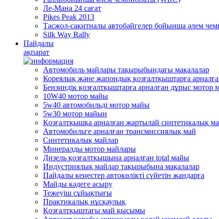
Ле-Мана 24 сағат
Pikes Peak 2013
Тасжол-сақитналы автобәйгелер бойынша әлем че
Silk Way Rally
Пайдалы
ақпарат
Автомобиль майлары тақырыбындағы мақалалар
Кореялық және жапондық қозғалтқыштарға арналғ
Бензиндік қозғалтқыштарға арналған дұрыс мотор 
10W40 мотор майы
5w40 автомобильді мотор майы
5w30 мотор майын
Қозғалтқышқа арналған жартылай синтетикалық м
Автомобильге арналған трансмиссиялық май
Синтетикалық майлар
Минералды мотор майлары
Дизель қозғалтқышына арналған total майы
Индустриялық майлар тақырыбына мақалалар
Пайдалы кеңестер автокөлікті сүйетін жандарға
Mайды кәдеге асыру
Тежеуіш cұйықтығы
Практикалық нұсқаулық
Қозғалтқыштағы май қысымы