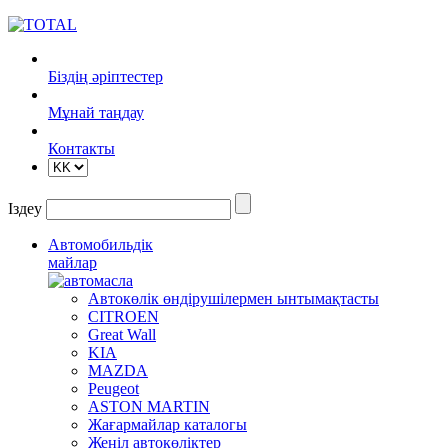
Біздің әріптестер
Mұнай таңдау
Контакты
Іздеу
Автомобильдік
майлар
Автокөлік өндірушілермен ынтымақтасты
CITROEN
Great Wall
KIA
MAZDA
Peugeot
ASTON MARTIN
Жағармайлар каталогы
Жеңіл автокөліктер