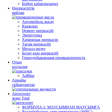
Бізбен хабарласыңыз
Өнеркәсіптік
майлар
Автомобиль жасау
Құрылыс
Цемент өнеркәсібі
Энергетика
Химиялық өнеркәсіп
Тағам өнеркәсібі
Металл өңдеу
Болат құю өнеркәсібі
Горнодобывающая промышленность
Отын
қоспалар
AdBlue
Арнайы
сұйықтықтар
Автоспорт
және Total
ФОРМУЛА-1: МАУСЫМНАН МАУСЫМҒА
Раллибойынша әлем чемпионаты (WRC)