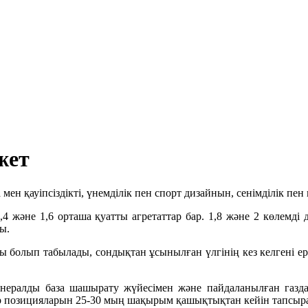
жет
н қауіпсіздікті, үнемділік пен спорт дизайнын, сенімділік пен
е 1,4 және 1,6 орташа қуатты агретаттар бар. 1,8 және 2 көле
ды.
лып табылады, сондықтан ұсынылған үлгінің кез келгені ерек
Минералды база шашырату жүйесімен және пайдаланылған газдар
лар позицияларын 25-30 мың шақырым қашықтықтан кейін тапсы