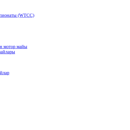
мпионаты (WTCC)
ан мотор майы
майлары
айлар