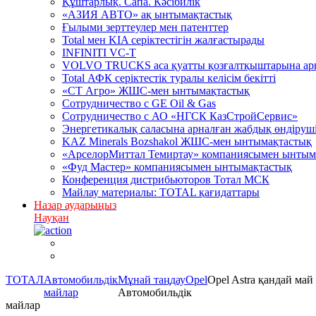
Құштарлық. Сапа. Кәсібилік
«АЗИЯ АВТО» ақ ынтымақтастық
Ғылыми зерттеулер мен патенттер
Total мен KIA серіктестігін жалғастырады
INFINITI VC-T
VOLVO TRUCKS аса қуатты қозғалтқыштарына арна
Total АФК серіктестік туралы келісім бекітті
«СТ Агро» ЖШС-мен ынтымақтастық
Сотрудничество c GE Oil & Gas
Сотрудничество с АО «НГСК КазСтройСервис»
Энергетикалық саласына арналған жабдық өндірушіл
KAZ Minerals Bozshakol ЖШС-мен ынтымақтастық
«АрселорМиттал Темиртау» компаниясымен ынтым
«Фуд Мастер» компаниясымен ынтымақтастық
Конференция дистрибьюторов Тотал МСК
Майлау материалы: TOTAL қағидаттары
Назар аударыңыз
Науқан
ТОТАЛ
Автомобильдік
Mұнай таңдау
Opel
Opel Astra қандай май
майлар
Автомобильдік
майлар