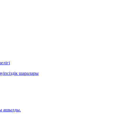
елігі
уіпсіздік шаралары
ты ашылды.