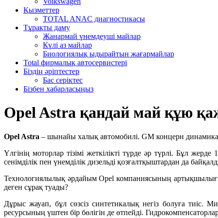
Volkswagen
Қызметтер
TOTAL ANAC диагностикасы
Тұрақты даму
Жанармай үнемдеуші майлар
Күлі аз майлар
Биологиялық ыдырайтын жағармайлар
Total фирмалық автосервистері
Біздің әріптестер
Бас серіктес
Бізбен хабарласыңыз
Opel Astra қандай май құю қа
Opel Astra
– шынайы халық автомобилі. GM концерн динамика ме
Үлгінің моторлар тізімі жеткілікті түрде әр түрлі. Бұл жерд
сенімділік пен үнемділік дизельді қозғалтқыштардан да байқал
Технологиялылық әрдайым Opel компаниясының артықшылығы бо
деген сұрақ туады?
Дұрыс жауап, бұл сөзсіз синтетикалық негіз болуға тиіс. 
ресурсының үштен бір бөлігін де өтпейді. Гидрокомпенсатор