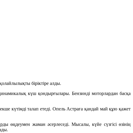
 қолайлылықты біріктіре алды.
мді динамикалық күш қондырғылары. Бензинді моторлардан басқа
ше күтімді талап етеді. Опель Астраға қандай май құю қажет
ды өңдеумен жаман әсерлеседі. Мысалы, күйе сүзгісі өзінің
рады.