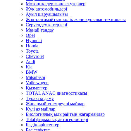
Мотоциклдер және скутерлер
Жүк автомобильдері
Ауыл шаруашылығы
Жол талғамайтын көлік және құрылыс техникасы
Серуендеу катерлері
Mұнай таңдау
Opel
Hyundai
Honda
Toyota
Chevrolet
Audi
Kia
BMW
Mitsubishi
Volkswagen
Қызметтер
TOTAL ANAC диагностикасы
Тұрақты даму
Жанармай үнемдеуші майлар
Күлі аз майлар
Биологиялық ыдырайтын жағармайлар
Total фирмалық автосервистері
Біздің әріптестер
Бас серіктес