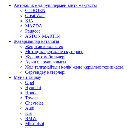
Автокөлік өндірушілермен ынтымақтасты
CITROEN
Great Wall
KIA
MAZDA
Peugeot
ASTON MARTIN
Жағармайлар каталогы
Жеңіл автокөліктер
Мотоциклдер және скутерлер
Жүк автомобильдері
Ауыл шаруашылығы
Жол талғамайтын көлік және құрылыс техникасы
Серуендеу катерлері
Mұнай таңдау
Opel
Hyundai
Honda
Toyota
Chevrolet
Audi
Kia
BMW
Mitsubishi