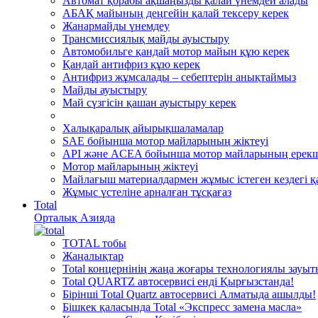
Автомат қорабы ақшаңызды қалай үнемдей алады
АБАҚ майының деңгейін қалай тексеру керек
Жанармайды үнемдеу
Трансмиссиялық майды ауыстыру
Автомобильге қандай мотор майын құю керек
Қандай антифриз құю керек
Антифриз жұмсалады – себептерін анықтаймыз
Майды ауыстыру
Май сүзгісін қашан ауыстыру керек
Халықаралық айырықшаламалар
SAE бойынша мотор майларының жіктеуі
API және ACEA бойынша мотор майларының ерекш
Мотор майларының жіктеуі
Майлағыш материалдармен жұмыс істеген кездегі қа
Жұмыс үстеліне арналған тұсқағаз
Total
Орталық Азияда
TOTAL тобы
Жаңалықтар
Total концернінің жаңа жоғары технологиялы зауы
Total QUARTZ автосервисі енді Қырғызстанда!
Бірінші Total Quartz автосервисі Алматыда ашылды!
Бішкек қаласында Total «Экспресс замена масла»