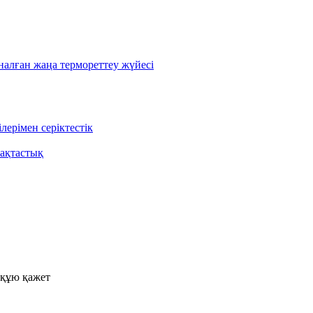
лған жаңа термореттеу жүйесі
ерімен серіктестік
ақтастық
 құю қажет