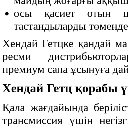
майдың жоғарғы аққыш
осы қасиет отын ш
тастандыларды төменде
Хендай Гетцке қандай ма
ресми дистрибьюторл
премиум сапа ұсынуға д
Хендай Гетц қорабы 
Қала жағдайында берілі
трансмиссия үшін негізг