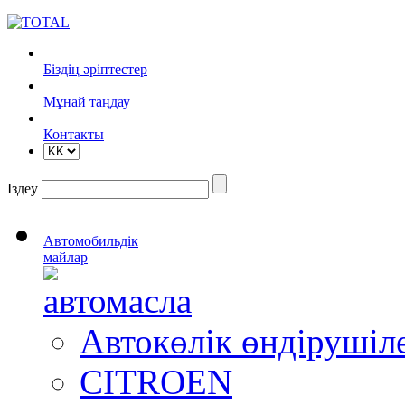
Біздің әріптестер
Mұнай таңдау
Контакты
Іздеу
Автомобильдік
майлар
Автокөлік өндіруші
CITROEN