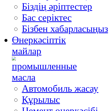
Біздің әріптестер
Бас серіктес
Бізбен хабарласыңыз
Өнеркәсіптік
майлар
Автомобиль жасау
Құрылыс
Цемент өнеркәсібі