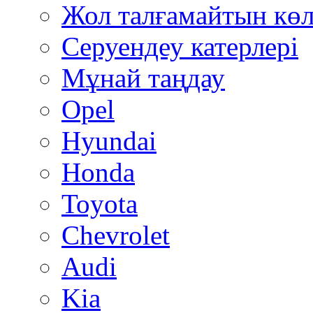
Жол талғамайтын көл
Серуендеу катерлері
Mұнай таңдау
Opel
Hyundai
Honda
Toyota
Chevrolet
Audi
Kia