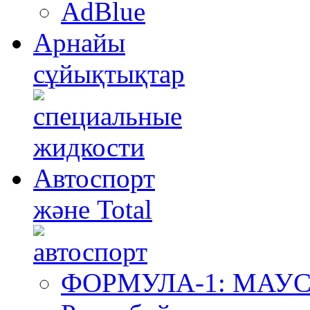
AdBlue
Арнайы
сұйықтықтар
Автоспорт
және Total
ФОРМУЛА-1: МА