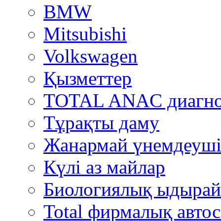
BMW
Mitsubishi
Volkswagen
Қызметтер
TOTAL ANAC диагно
Тұрақты даму
Жанармай үнемдеуші
Күлі аз майлар
Биологиялық ыдырай
Total фирмалық автос