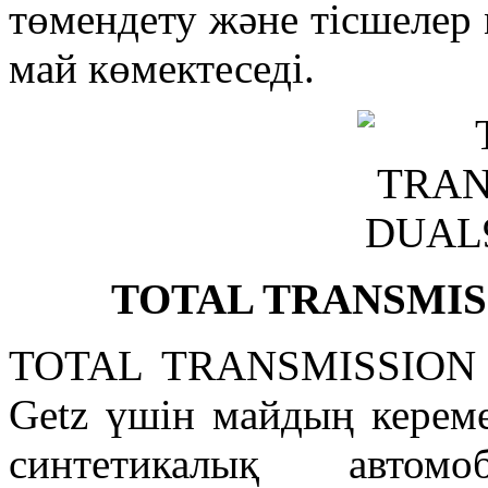
төмендету және тісшелер 
май көмектеседі.
TOTAL TRANSMISS
TOTAL TRANSMISSION 
Getz үшін майдың керем
синтетикалық автом