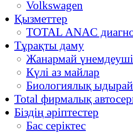
Volkswagen
Қызметтер
TOTAL ANAC диагно
Тұрақты даму
Жанармай үнемдеуші
Күлі аз майлар
Биологиялық ыдырай
Total фирмалық автосер
Біздің әріптестер
Бас серіктес