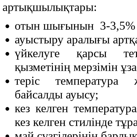
артықшылықтары:
отын шығынын 3-3,5% 
ауыстыру аралығы артқ
үйкелуге қарсы тет
қызметінің мерзімін ұз
теріс температура 
байсалды ауысу;
кез келген температур
кез келген стилінде т
май сүзгілерінің барлық