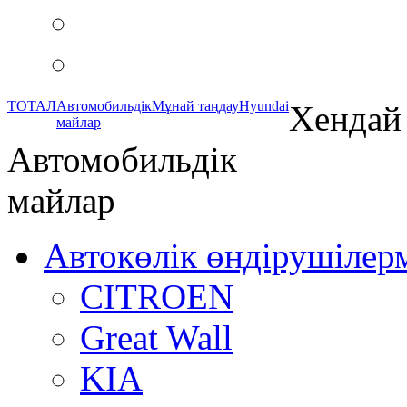
ТОТАЛ
Автомобильдік
Mұнай таңдау
Hyundai
Хендай 
майлар
Автомобильдік
майлар
Автокөлік өндірушілер
CITROEN
Great Wall
KIA