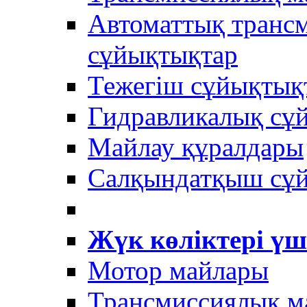
Автоматтық трансм
сұйықтықтар
Тежегіш сұйықтық
Гидравликалық сұ
Майлау құралдары
Салқындатқыш сұ
Жүк көліктері үш
Мотор майлары
Трансмиссиялық м