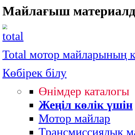
Майлағыш материалд
Total мотор майларының 
Көбірек білу
Өнімдер каталогы
Жеңіл көлік үшін
Мотор майлар
Трансмиссиялық м