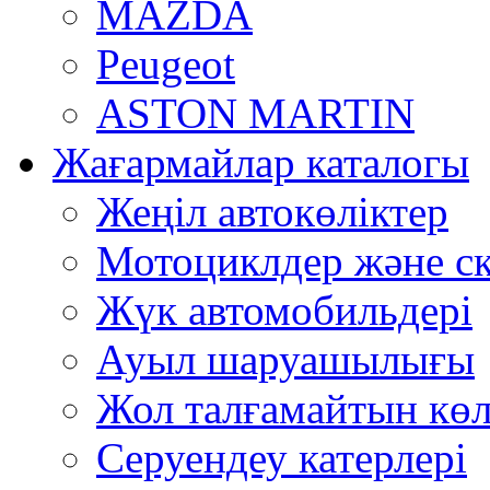
MAZDA
Peugeot
ASTON MARTIN
Жағармайлар каталогы
Жеңіл автокөліктер
Мотоциклдер және ск
Жүк автомобильдері
Ауыл шаруашылығы
Жол талғамайтын көл
Серуендеу катерлері