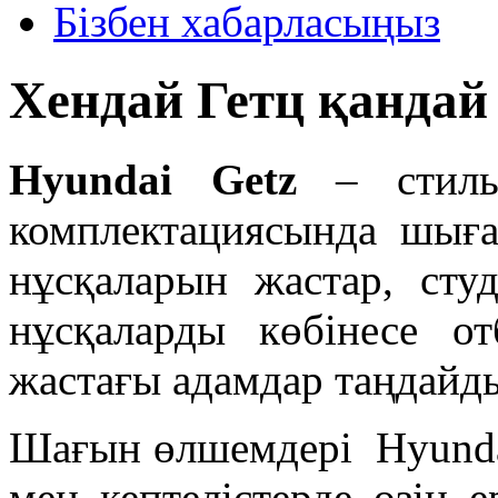
Бізбен хабарласыңыз
Хендай Гетц қандай
Hyundai Getz
– стильд
комплектациясында шығар
нұсқаларын жастар, студ
нұсқаларды көбінесе о
жастағы адамдар таңдайд
Шағын өлшемдері Hyundai
мен кептелістерде өзін е