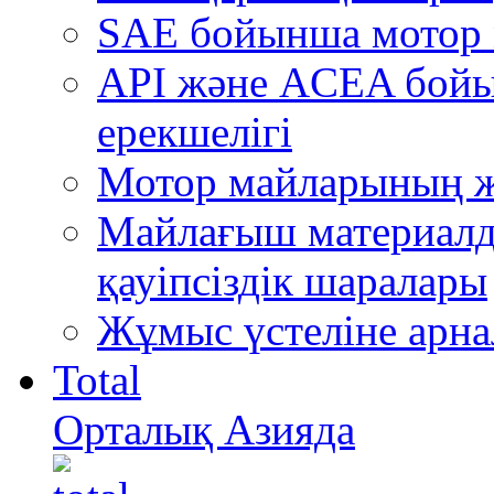
SAE бойынша мотор 
API және ACEA бой
ерекшелігі
Мотор майларының ж
Майлағыш материалда
қауіпсіздік шаралары
Жұмыс үстеліне арна
Total
Орталық Азияда