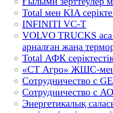
Ғылыми зерттеулер м
Total мен KIA серікт
INFINITI VC-T
VOLVO TRUCKS аса 
арналған жаңа термо
Total АФК серіктестік
«СТ Агро» ЖШС-мен
Сотрудничество c GE
Сотрудничество с А
Энергетикалық салас