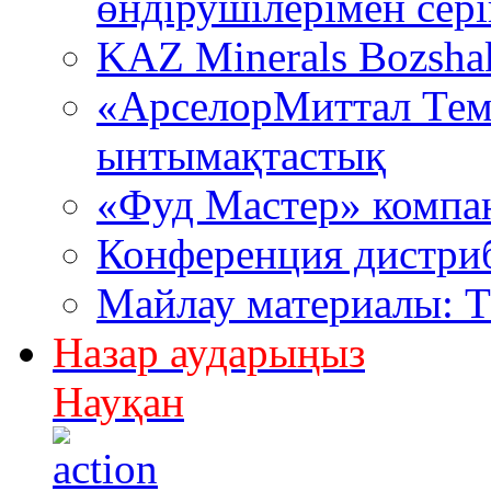
өндірушілерімен сері
KAZ Minerals Bozsh
«АрселорМиттал Тем
ынтымақтастық
«Фуд Мастер» компа
Конференция дистри
Майлау материалы: 
Назар аударыңыз
Науқан