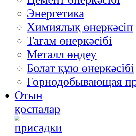
Энергетика
Химиялық өнеркәсіп
Тағам өнеркәсібі
Металл өңдеу
Болат құю өнеркәсібі
Горнодобывающая п
Отын
қоспалар