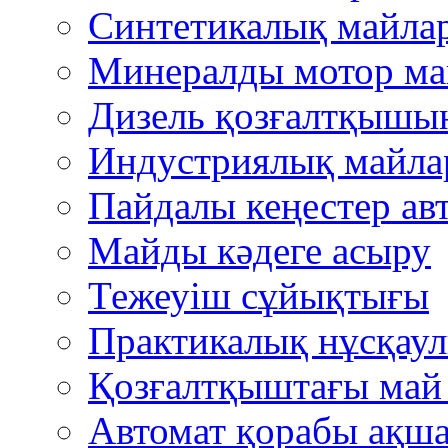
Синтетикалық майла
Минералды мотор м
Дизель қозғалтқышын
Индустриялық майла
Пайдалы кеңестер авт
Mайды кәдеге асыру
Тежеуіш cұйықтығы
Практикалық нұсқау
Қозғалтқыштағы ма
Автомат қорабы ақша