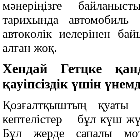
мәнеріңізге байланыс
тарихында автомобиль
автокөлік иелерінен бай
алған жоқ.
Хендай Гетцке қа
қауіпсіздік үшін үнем
Қозғалтқыштың қуаты 
кептелістер – бұл күш ж
Бұл жерде сапалы мо