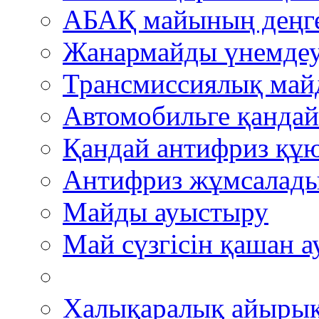
АБАҚ майының деңгей
Жанармайды үнемде
Трансмиссиялық май
Автомобильге қандай
Қандай антифриз құю
Антифриз жұмсалады
Майды ауыстыру
Май сүзгісін қашан 
Халықаралық айыры