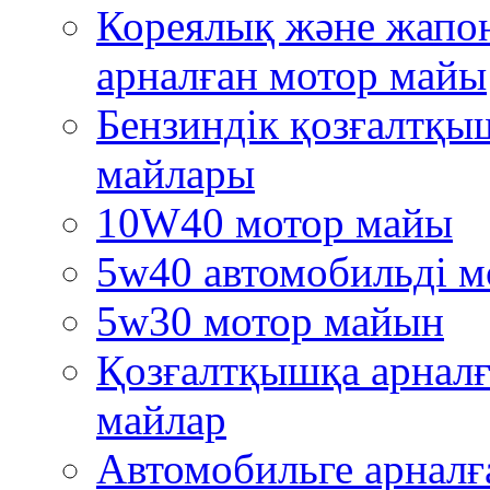
Кореялық және жапо
арналған мотор майы
Бензиндік қозғалтқы
майлары
10W40 мотор майы
5w40 автомобильді м
5w30 мотор майын
Қозғалтқышқа арналғ
майлар
Автомобильге арналғ