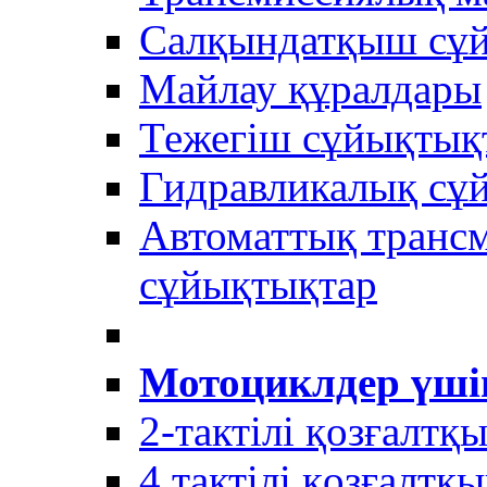
Салқындатқыш сұ
Майлау құралдары
Тежегіш сұйықтық
Гидравликалық сұ
Автоматтық трансм
сұйықтықтар
Мотоциклдер үші
2-тактілі қозғалтқ
4 тактілі қозғалтқ