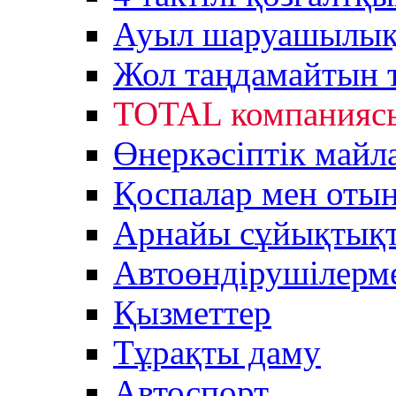
Ауыл шаруашылық 
Жол таңдамайтын 
TOTAL компанияс
Өнеркәсіптік майл
Қоспалар мен оты
Арнайы сұйықтық
Автоөндірушілерм
Қызметтер
Тұрақты даму
Автоспорт