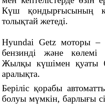
Күш қондырғысының қ
толықтай жетеді.
Hyundai Getz моторы – б
бензинді және көлемі 
Жылқы күшімен қуаты 6
аралықта.
Беріліс қорабы автоматт
болуы мүмкін, барлығы сі