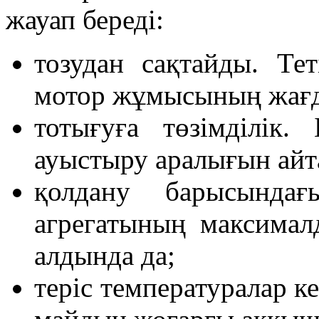
жауап береді:
тозудан сақтайды. Те
мотор жұмысының жағда
тотығуға төзімділік
ауыстыру аралығын айт
қолдану барысында
агрегатының максимал
алдында да;
теріс температуралар к