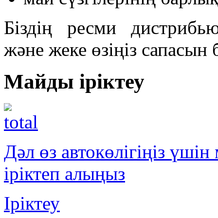
Біздің ресми дистрибь
және жеке өзіңіз сапасын 
Майды іріктеу
Дәл өз автокөлігіңіз үші
іріктеп алыңыз
Іріктеу