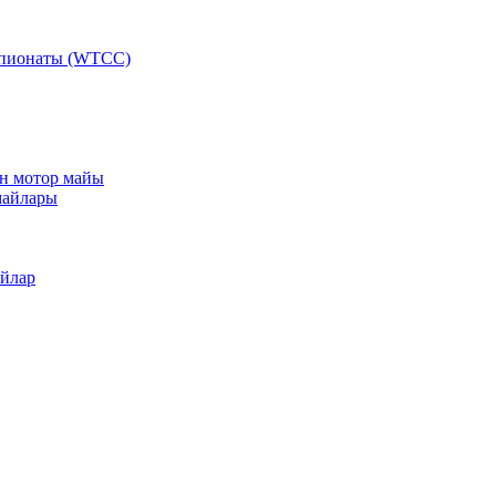
мпионаты (WTCC)
ан мотор майы
майлары
айлар