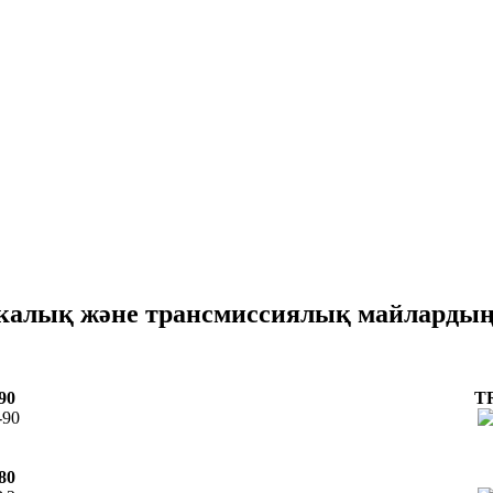
калық және трансмиссиялық майлардың
90
T
80