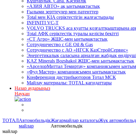
Құштарлық. Сапа. Кәсібилік
«АЗИЯ АВТО» ақ ынтымақтастық
Ғылыми зерттеулер мен патенттер
Total мен KIA серіктестігін жалғастырады
INFINITI VC-T
VOLVO TRUCKS аса қуатты қозғалтқыштарына арна
Total АФК серіктестік туралы келісім бекітті
«СТ Агро» ЖШС-мен ынтымақтастық
Сотрудничество c GE Oil & Gas
Сотрудничество с АО «НГСК КазСтройСервис»
Энергетикалық саласына арналған жабдық өндірушіл
KAZ Minerals Bozshakol ЖШС-мен ынтымақтастық
«АрселорМиттал Темиртау» компаниясымен ынтым
«Фуд Мастер» компаниясымен ынтымақтастық
Конференция дистрибьюторов Тотал МСК
Майлау материалы: TOTAL қағидаттары
Назар аударыңыз
Науқан
ТОТАЛ
Автомобильдік
Жағармайлар каталогы
Жүк автомобильд
майлар
Автомобильдік
майлар