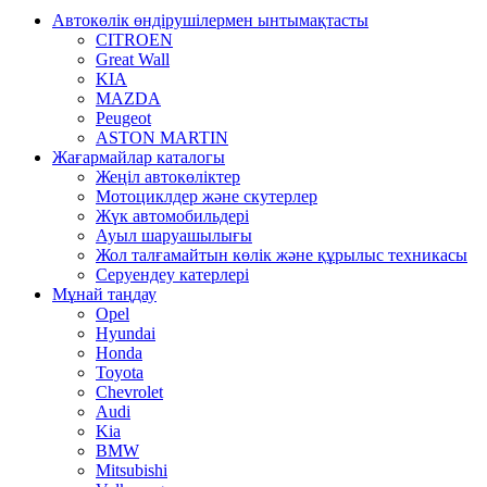
Автокөлік өндірушілермен ынтымақтасты
CITROEN
Great Wall
KIA
MAZDA
Peugeot
ASTON MARTIN
Жағармайлар каталогы
Жеңіл автокөліктер
Мотоциклдер және скутерлер
Жүк автомобильдері
Ауыл шаруашылығы
Жол талғамайтын көлік және құрылыс техникасы
Серуендеу катерлері
Mұнай таңдау
Opel
Hyundai
Honda
Toyota
Chevrolet
Audi
Kia
BMW
Mitsubishi