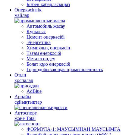
Бізбен хабарласыңыз
Өнеркәсіптік
майлар
Автомобиль жасау
Құрылыс
Цемент өнеркәсібі
Энергетика
Химиялық өнеркәсіп
Тағам өнеркәсібі
Металл өңдеу
Болат құю өнеркәсібі
Горнодобывающая промышленность
Отын
қоспалар
AdBlue
Арнайы
сұйықтықтар
Автоспорт
және Total
ФОРМУЛА-1: МАУСЫМНАН МАУСЫМҒА
Раллибойынша әлем чемпионаты (WRC)