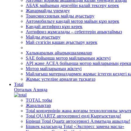
Автомат қорабы ақшаңызды қалай үнемдей алады
АБАҚ майының деңгейін қалай тексеру керек
Жанармайды үнемдеу
Трансмиссиялық майды ауыстыру
Автомобильге қандай мотор майын құю керек
Қандай антифриз құю керек
Антифриз жұмсалады – себептерін анықтаймыз
Майды ауыстыру
Май сүзгісін қашан ауыстыру керек
Халықаралық айырықшаламалар
SAE бойынша мотор майларының жіктеуі
API және ACEA бойынша мотор майларының ерекш
Мотор майларының жіктеуі
Майлағыш материалдармен жұмыс істеген кездегі қа
Жұмыс үстеліне арналған тұсқағаз
Total
Орталық Азияда
TOTAL тобы
Жаңалықтар
Total концернінің жаңа жоғары технологиялы зауы
Total QUARTZ автосервисі енді Қырғызстанда!
Бірінші Total Quartz автосервисі Алматыда ашылды!
Бішкек қаласында Total «Экспресс замена масла»