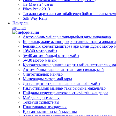
Ле-Мана 24 сағат
Pikes Peak 2013
Тасжол-сақитналы автобәйгелер бойынша әлем че
Silk Way Rally
Пайдалы
ақпарат
Автомобиль майлары тақырыбындағы мақалалар
Кореялық және жапондық қозғалтқыштарға арналғ
Бензиндік қозғалтқыштарға арналған дұрыс мотор 
10W40 мотор майы
5w40 автомобильді мотор майы
5w30 мотор майын
Қозғалтқышқа арналған жартылай синтетикалық м
Автомобильге арналған трансмиссиялық май
Синтетикалық майлар
Минералды мотор майлары
Дизель қозғалтқышына арналған total майы
Индустриялық майлар тақырыбына мақалалар
Пайдалы кеңестер автокөлікті сүйетін жандарға
Mайды кәдеге асыру
Тежеуіш cұйықтығы
Практикалық нұсқаулық
Қозғалтқыштағы май қысымы