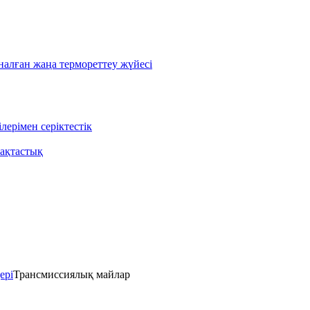
лған жаңа термореттеу жүйесі
ерімен серіктестік
ақтастық
ері
Трансмиссиялық майлар