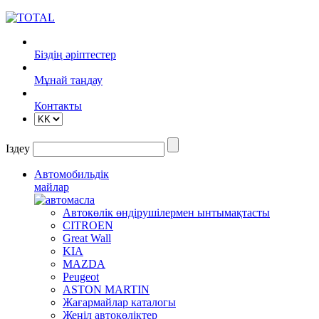
Біздің әріптестер
Mұнай таңдау
Контакты
Іздеу
Автомобильдік
майлар
Автокөлік өндірушілермен ынтымақтасты
CITROEN
Great Wall
KIA
MAZDA
Peugeot
ASTON MARTIN
Жағармайлар каталогы
Жеңіл автокөліктер