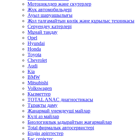
Мотоциклдер және скутерлер
Жүк автомобильдері
Ауыл шаруашылығы
Жол талғамайтын көлік және құрылыс техникасы
Серуендеу катерлері
Mұнай таңдау
Opel
Hyundai
Honda
Toyota
Chevrolet
Audi
Kia
BMW
Mitsubishi
Volkswagen
Қызметтер
TOTAL ANAC диагностикасы
Тұрақты даму
Жанармай үнемдеуші майлар
Күлі аз майлар
Биологиялық ыдырайтын жағармайлар
Total фирмалық автосервистері
Біздің әріптестер
Бас серіктес