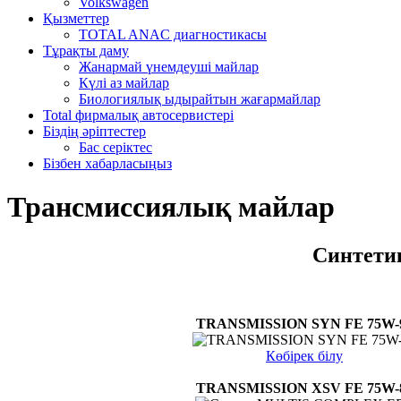
Volkswagen
Қызметтер
TOTAL ANAC диагностикасы
Тұрақты даму
Жанармай үнемдеуші майлар
Күлі аз майлар
Биологиялық ыдырайтын жағармайлар
Total фирмалық автосервистері
Біздің әріптестер
Бас серіктес
Бізбен хабарласыңыз
Трансмиссиялық майлар
Синтети
TRANSMISSION SYN FE 75W-
Көбірек білу
TRANSMISSION XSV FE 75W-