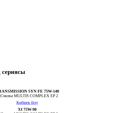
 сериясы
RANSMISSION SYN FE 75W-140
Көбірек білу
XI 75W-90