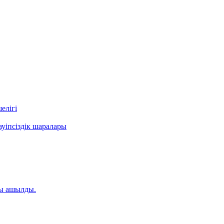
елігі
уіпсіздік шаралары
ты ашылды.