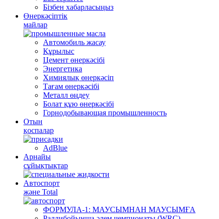
Бізбен хабарласыңыз
Өнеркәсіптік
майлар
Автомобиль жасау
Құрылыс
Цемент өнеркәсібі
Энергетика
Химиялық өнеркәсіп
Тағам өнеркәсібі
Металл өңдеу
Болат құю өнеркәсібі
Горнодобывающая промышленность
Отын
қоспалар
AdBlue
Арнайы
сұйықтықтар
Автоспорт
және Total
ФОРМУЛА-1: МАУСЫМНАН МАУСЫМҒА
Раллибойынша әлем чемпионаты (WRC)