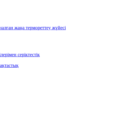
лған жаңа термореттеу жүйесі
ерімен серіктестік
ақтастық