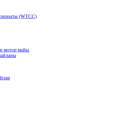
мпионаты (WTCC)
ан мотор майы
майлары
айлар