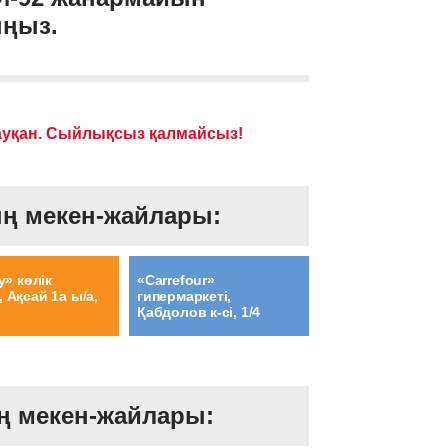
ыңыз.
науқан. Сыйлықсыз қалмайсыз!
ң мекен-жайлары:
y» көлік
«Carrefour»
 Ақсай 1а ы/а,
гипермаркеті,
Қабдолов к-сі, 1/4
ң мекен-жайлары: