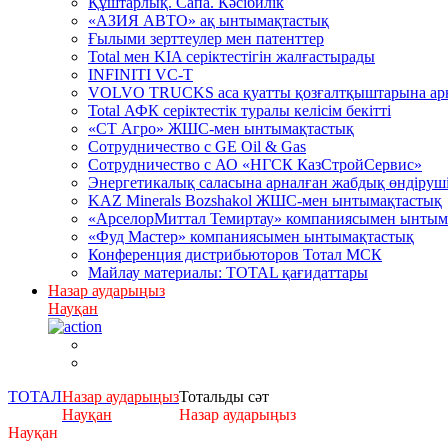
Құштарлық. Сапа. Кәсібилік
«АЗИЯ АВТО» ақ ынтымақтастық
Ғылыми зерттеулер мен патенттер
Total мен KIA серіктестігін жалғастырады
INFINITI VC-T
VOLVO TRUCKS аса қуатты қозғалтқыштарына арна
Total АФК серіктестік туралы келісім бекітті
«СТ Агро» ЖШС-мен ынтымақтастық
Сотрудничество c GE Oil & Gas
Сотрудничество с АО «НГСК КазСтройСервис»
Энергетикалық саласына арналған жабдық өндірушіл
KAZ Minerals Bozshakol ЖШС-мен ынтымақтастық
«АрселорМиттал Темиртау» компаниясымен ынтым
«Фуд Мастер» компаниясымен ынтымақтастық
Конференция дистрибьюторов Тотал МСК
Майлау материалы: TOTAL қағидаттары
Назар аударыңыз
Науқан
ТОТАЛ
Назар аударыңыз
Тотальды сәт
Науқан
Назар аударыңыз
Науқан