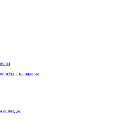
елігі
уіпсіздік шаралары
ты ашылды.