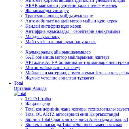
Автомат қорабы ақшаңызды қалай үнемдей алады
АБАҚ майының деңгейін қалай тексеру керек
Жанармайды үнемдеу
Трансмиссиялық майды ауыстыру
Автомобильге қандай мотор майын құю керек
Қандай антифриз құю керек
Антифриз жұмсалады – себептерін анықтаймыз
Майды ауыстыру
Май сүзгісін қашан ауыстыру керек
Халықаралық айырықшаламалар
SAE бойынша мотор майларының жіктеуі
API және ACEA бойынша мотор майларының ерекш
Мотор майларының жіктеуі
Майлағыш материалдармен жұмыс істеген кездегі қа
Жұмыс үстеліне арналған тұсқағаз
Total
Орталық Азияда
TOTAL тобы
Жаңалықтар
Total концернінің жаңа жоғары технологиялы зауы
Total QUARTZ автосервисі енді Қырғызстанда!
Бірінші Total Quartz автосервисі Алматыда ашылды!
Бішкек қаласында Total «Экспресс замена масла»