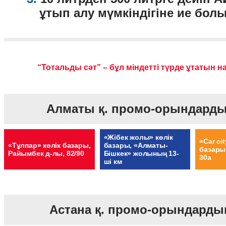
ұтып алу мүмкіндігіне ие бол
“Тотальды сәт” – бұл міндетті түрде ұтатын 
Алматы қ. промо-орындарды
«Жібек жолы» көлік
«Car cit
«Тұлпар» көлік базары,
базары, «Алматы-
базары,
Райымбек д-лы, 82/90
Бішкек» жолының 13-
30а
ші км
Астана қ. промо-орындарды