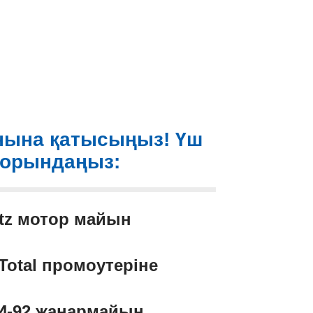
нына қатысыңыз! Үш
 орындаңыз:
rtz мотор майын
otal промоутеріне
АИ-92 жанармайын