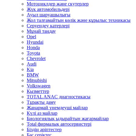
Мотоциклдер және скутерлер
Жүк автомобильдері
Ауыл шаруашылығы
Жол талғамайтын көлік және құрылыс техникасы
Серуендеу катерлері
Mұнай таңдау
Opel
Hyundai
Honda
Toyota
Chevrolet
Audi
Kia
BMW
Mitsubishi
Volkswagen
Қызметтер
TOTAL ANAC диагностикасы
Тұрақты даму
Жанармай үнемдеуші майлар
Күлі аз майлар
Биологиялық ыдырайтын жағармайлар
Total фирмалық автосервистері
Біздің әріптестер
Бас серіктес