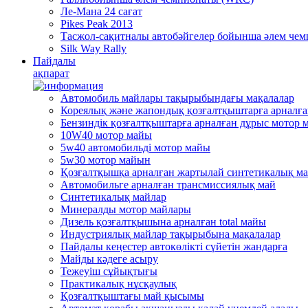
Ле-Мана 24 сағат
Pikes Peak 2013
Тасжол-сақитналы автобәйгелер бойынша әлем че
Silk Way Rally
Пайдалы
ақпарат
Автомобиль майлары тақырыбындағы мақалалар
Кореялық және жапондық қозғалтқыштарға арналғ
Бензиндік қозғалтқыштарға арналған дұрыс мотор 
10W40 мотор майы
5w40 автомобильді мотор майы
5w30 мотор майын
Қозғалтқышқа арналған жартылай синтетикалық м
Автомобильге арналған трансмиссиялық май
Синтетикалық майлар
Минералды мотор майлары
Дизель қозғалтқышына арналған total майы
Индустриялық майлар тақырыбына мақалалар
Пайдалы кеңестер автокөлікті сүйетін жандарға
Mайды кәдеге асыру
Тежеуіш cұйықтығы
Практикалық нұсқаулық
Қозғалтқыштағы май қысымы