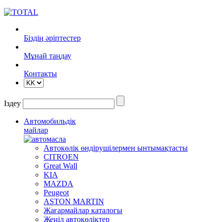
Біздің әріптестер
Mұнай таңдау
Контакты
Іздеу
Автомобильдік
майлар
Автокөлік өндірушілермен ынтымақтасты
CITROEN
Great Wall
KIA
MAZDA
Peugeot
ASTON MARTIN
Жағармайлар каталогы
Жеңіл автокөліктер