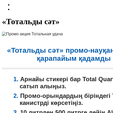
«Тотальды сәт»
«Тотальды сәт» промо-науқа
қарапайым қадамды
1.
Арнайы стикері бар Total Qua
сатып алыңыз.
2.
Промо-орындардың біріндегі T
канистрді көрсетіңіз.
3.
10 литрден 500 литрге дейін 