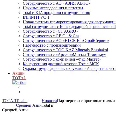
Сотрудничество с АО «АЗИЯ АВТО»
Научные исследования и патенты
Total и KIA продлили сотрудничество
INFINITI VC-T
Новая система терморегулирования для сверхмо
Total сотрудничает с Конфедерацией африканского 
Сотрудничество с «CT AGRO»
Сотрудничество c GE Oil & Gas
Сотрудничество с АО «НГСК КазСтройСервис»
Партнерство с производителями
Сотрудничество с ТОО KAZ Minerals Bozshakol
Сотрудничество с «АрселорМиттал Темиртау»
Сотрудничество с компанией «Фуд Мастер»
Конференция дистрибьюторов Тотал МСК
Охрана труда, здоровья, окружающей среды и каче
Акции
TOTAL
ТОТАЛ
Total в
Новости
Партнерство с производителями
Средней Азии
Total в
Средней Азии