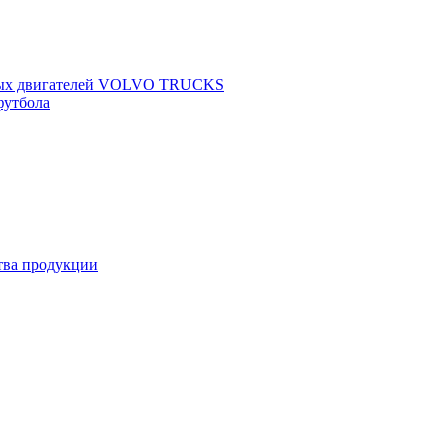
щных двигателей VOLVO TRUCKS
футбола
ства продукции