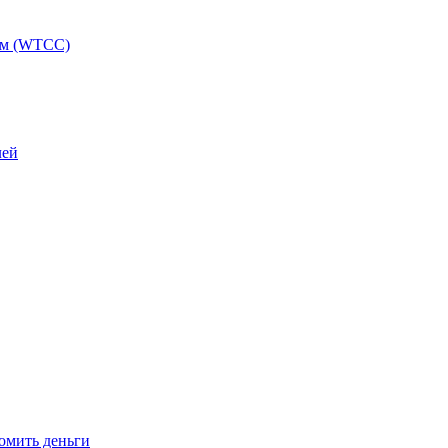
ам (WTCC)
лей
омить деньги