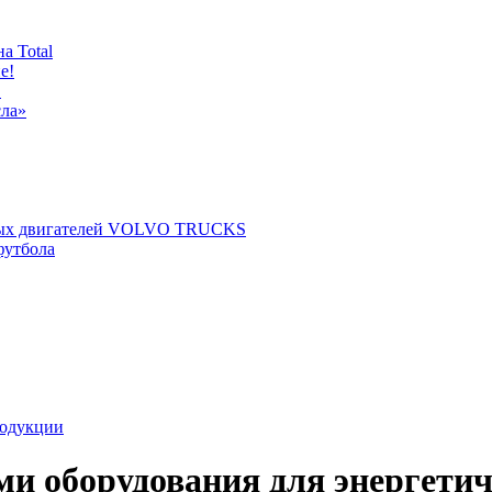
а Total
е!
!
сла»
щных двигателей VOLVO TRUCKS
футбола
родукции
ми оборудования для энергетич