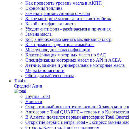
Как проверить уровень масла в АКПП
Экономия топлива
Замена трансмиссионного масла
Какое моторное масло залить в автомобиль
Какой антифриз заливать
Уходит антифриз - разбираемся в причинах
Замена масла
Когда необходимо менять масляный фильтр
Как промыть радиатор автомобиля
Международные классификации
Классификация моторных масел по SAE
Спецификация моторных масел по API и ACEA
Летние, зимние и универсальные моторные масла
Меры безопасности
Обои для рабочего стола
Total в
Средней Азии
Группа Total
Новости
Открыт новый высокотехнологичный завод концерн
Автосервис Total QUARTZ – теперь и в Кыргызстан
В Алматы появился первый автосервис Total Quartz
Открытие сервис-центра Total «Экспресс замена ма
Cтрасть. Качество. Профессионализм