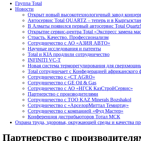
Группа Total
Новости
Открыт новый высокотехнологичный завод концерн
Автосервис Total QUARTZ – теперь и в Кыргызстан
В Алматы появился первый автосервис Total Quartz
Открытие сервис-центра Total «Экспресс замена ма
Cтрасть. Качество. Профессионализм
Сотрудничество с АО «АЗИЯ АВТО»
Научные исследования и патенты
Total и KIA продлили сотрудничество
INFINITI VC-T
Новая система терморегулирования для сверхмо
Total сотрудничает с Конфедерацией африканского 
Сотрудничество с «CT AGRO»
Сотрудничество c GE Oil & Gas
Сотрудничество с АО «НГСК КазСтройСервис»
Партнерство с производителями
Сотрудничество с ТОО KAZ Minerals Bozshakol
Сотрудничество с «АрселорМиттал Темиртау»
Сотрудничество с компанией «Фуд Мастер»
Конференция дистрибьюторов Тотал МСК
Охрана труда, здоровья, окружающей среды и качества п
Партнерство с производителя