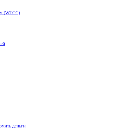
ам (WTCC)
лей
омить деньги