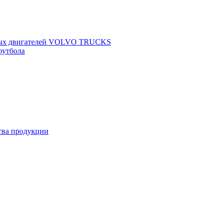
щных двигателей VOLVO TRUCKS
футбола
ства продукции