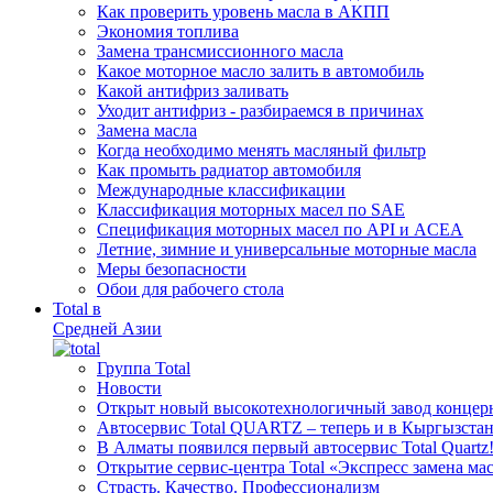
Как проверить уровень масла в АКПП
Экономия топлива
Замена трансмиссионного масла
Какое моторное масло залить в автомобиль
Какой антифриз заливать
Уходит антифриз - разбираемся в причинах
Замена масла
Когда необходимо менять масляный фильтр
Как промыть радиатор автомобиля
Международные классификации
Классификация моторных масел по SAE
Спецификация моторных масел по API и ACEA
Летние, зимние и универсальные моторные масла
Меры безопасности
Обои для рабочего стола
Total в
Средней Азии
Группа Total
Новости
Открыт новый высокотехнологичный завод концерн
Автосервис Total QUARTZ – теперь и в Кыргызстан
В Алматы появился первый автосервис Total Quartz
Открытие сервис-центра Total «Экспресс замена ма
Cтрасть. Качество. Профессионализм