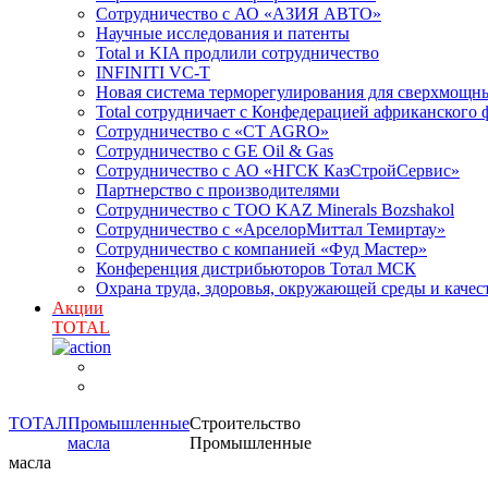
Сотрудничество с АО «АЗИЯ АВТО»
Научные исследования и патенты
Total и KIA продлили сотрудничество
INFINITI VC-T
Новая система терморегулирования для сверхмо
Total сотрудничает с Конфедерацией африканского 
Сотрудничество с «CT AGRO»
Сотрудничество c GE Oil & Gas
Сотрудничество с АО «НГСК КазСтройСервис»
Партнерство с производителями
Сотрудничество с ТОО KAZ Minerals Bozshakol
Сотрудничество с «АрселорМиттал Темиртау»
Сотрудничество с компанией «Фуд Мастер»
Конференция дистрибьюторов Тотал МСК
Охрана труда, здоровья, окружающей среды и каче
Акции
TOTAL
ТОТАЛ
Промышленные
Строительство
масла
Промышленные
масла