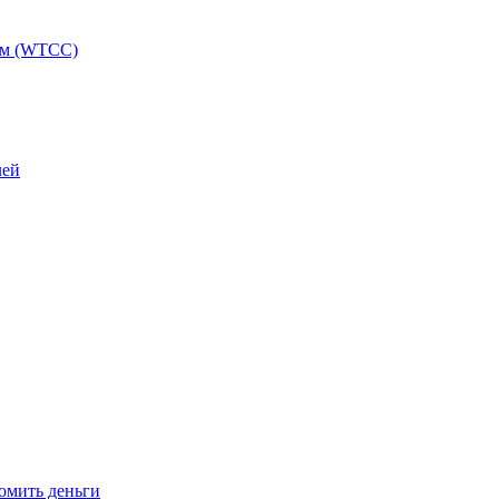
ам (WTCC)
лей
омить деньги