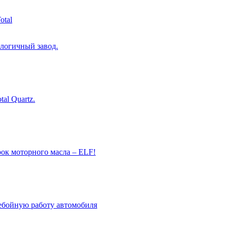
логичный завод.
al Quartz.
рок моторного масла – ELF!
ребойную работу автомобиля