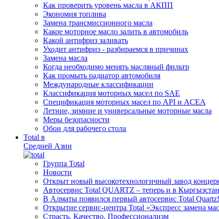
Как проверить уровень масла в АКПП
Экономия топлива
Замена трансмиссионного масла
Какое моторное масло залить в автомобиль
Какой антифриз заливать
Уходит антифриз - разбираемся в причинах
Замена масла
Когда необходимо менять масляный фильтр
Как промыть радиатор автомобиля
Международные классификации
Классификация моторных масел по SAE
Спецификация моторных масел по API и ACEA
Летние, зимние и универсальные моторные масла
Меры безопасности
Обои для рабочего стола
Total в
Средней Азии
Группа Total
Новости
Открыт новый высокотехнологичный завод концерн
Автосервис Total QUARTZ – теперь и в Кыргызстан
В Алматы появился первый автосервис Total Quartz
Открытие сервис-центра Total «Экспресс замена ма
Cтрасть. Качество. Профессионализм