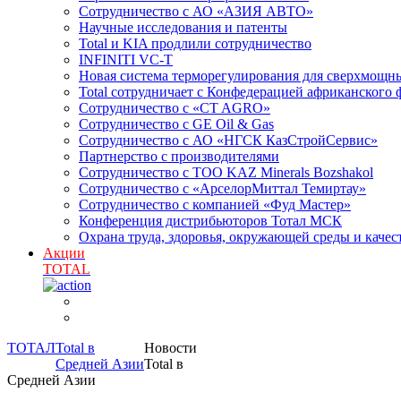
Сотрудничество с АО «АЗИЯ АВТО»
Научные исследования и патенты
Total и KIA продлили сотрудничество
INFINITI VC-T
Новая система терморегулирования для сверхмо
Total сотрудничает с Конфедерацией африканского 
Сотрудничество с «CT AGRO»
Сотрудничество c GE Oil & Gas
Сотрудничество с АО «НГСК КазСтройСервис»
Партнерство с производителями
Сотрудничество с ТОО KAZ Minerals Bozshakol
Сотрудничество с «АрселорМиттал Темиртау»
Сотрудничество с компанией «Фуд Мастер»
Конференция дистрибьюторов Тотал МСК
Охрана труда, здоровья, окружающей среды и каче
Акции
TOTAL
ТОТАЛ
Total в
Новости
Средней Азии
Total в
Средней Азии