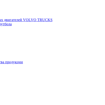
щных двигателей VOLVO TRUCKS
футбола
ства продукции