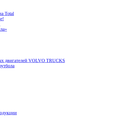
а Total
е!
!
сла»
щных двигателей VOLVO TRUCKS
футбола
родукции