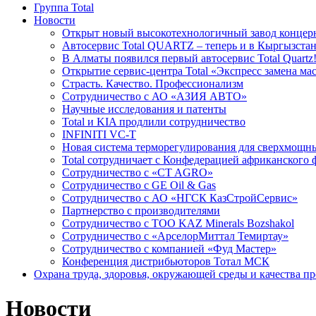
Группа Total
Новости
Открыт новый высокотехнологичный завод концерн
Автосервис Total QUARTZ – теперь и в Кыргызстан
В Алматы появился первый автосервис Total Quartz
Открытие сервис-центра Total «Экспресс замена ма
Cтрасть. Качество. Профессионализм
Сотрудничество с АО «АЗИЯ АВТО»
Научные исследования и патенты
Total и KIA продлили сотрудничество
INFINITI VC-T
Новая система терморегулирования для сверхмо
Total сотрудничает с Конфедерацией африканского 
Сотрудничество с «CT AGRO»
Сотрудничество c GE Oil & Gas
Сотрудничество с АО «НГСК КазСтройСервис»
Партнерство с производителями
Сотрудничество с ТОО KAZ Minerals Bozshakol
Сотрудничество с «АрселорМиттал Темиртау»
Сотрудничество с компанией «Фуд Мастер»
Конференция дистрибьюторов Тотал МСК
Охрана труда, здоровья, окружающей среды и качества п
Новости