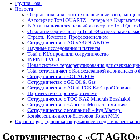
Группа Total
Новости
Открыт новый высокотехнологичный завод концерн
Автосервис Total QUARTZ – теперь и в Кыргызстан
В Алматы появился первый автосервис Total Quartz
Открытие сервис-центра Total «Экспресс замена ма
Cтрасть. Качество. Профессионализм
Сотрудничество с АО «АЗИЯ АВТО»
Научные исследования и патенты
Total и KIA продлили сотрудничество
INFINITI VC-T
Новая система терморегулирования для сверхмо
Total сотрудничает с Конфедерацией африканского 
Сотрудничество с «CT AGRO»
Сотрудничество c GE Oil & Gas
Сотрудничество с АО «НГСК КазСтройСервис»
Партнерство с производителями
Сотрудничество с ТОО KAZ Minerals Bozshakol
Сотрудничество с «АрселорМиттал Темиртау»
Сотрудничество с компанией «Фуд Мастер»
Конференция дистрибьюторов Тотал МСК
Охрана труда, здоровья, окружающей среды и качества п
Сотрудничество с «CT AGRO