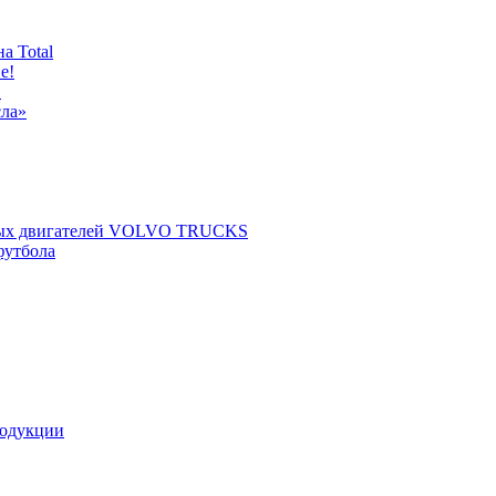
а Total
е!
!
сла»
щных двигателей VOLVO TRUCKS
футбола
родукции
»