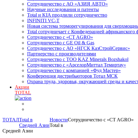
Сотрудничество с АО «АЗИЯ АВТО»
Научные исследования и патенты
Total и KIA продлили сотрудничество
INFINITI VC-T
Новая система терморегулирования для сверхмо
Total сотрудничает с Конфедерацией африканского 
Сотрудничество с «CT AGRO»
Сотрудничество c GE Oil & Gas
Сотрудничество с АО «НГСК КазСтройСервис»
Партнерство с производителями
Сотрудничество с ТОО KAZ Minerals Bozshakol
Сотрудничество с «АрселорМиттал Темиртау»
Сотрудничество с компанией «Фуд Мастер»
Конференция дистрибьюторов Тотал МСК
Охрана труда, здоровья, окружающей среды и каче
Акции
TOTAL
ТОТАЛ
Total в
Новости
Сотрудничество с «CT AGRO»
Средней Азии
Total в
Средней Азии