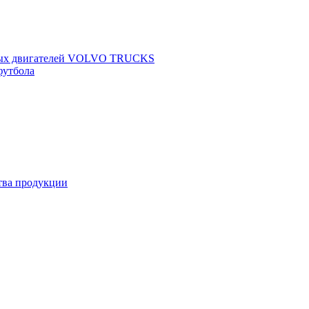
щных двигателей VOLVO TRUCKS
футбола
ства продукции