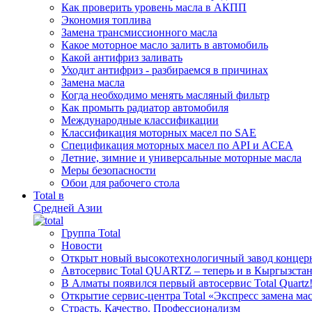
Как проверить уровень масла в АКПП
Экономия топлива
Замена трансмиссионного масла
Какое моторное масло залить в автомобиль
Какой антифриз заливать
Уходит антифриз - разбираемся в причинах
Замена масла
Когда необходимо менять масляный фильтр
Как промыть радиатор автомобиля
Международные классификации
Классификация моторных масел по SAE
Спецификация моторных масел по API и ACEA
Летние, зимние и универсальные моторные масла
Меры безопасности
Обои для рабочего стола
Total в
Средней Азии
Группа Total
Новости
Открыт новый высокотехнологичный завод концерн
Автосервис Total QUARTZ – теперь и в Кыргызстан
В Алматы появился первый автосервис Total Quartz
Открытие сервис-центра Total «Экспресс замена ма
Cтрасть. Качество. Профессионализм