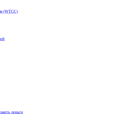
ам (WTCC)
лей
омить деньги