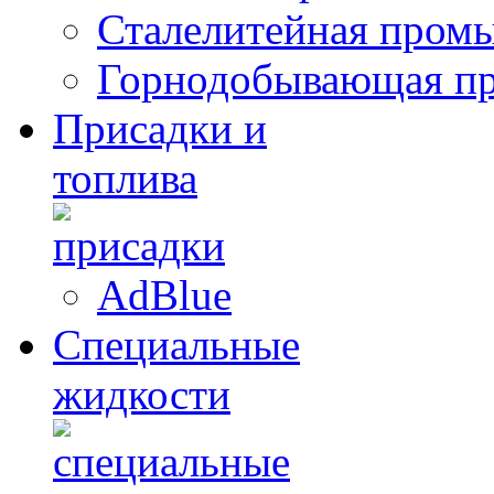
Сталелитейная пром
Горнодобывающая п
Присадки и
топлива
AdBlue
Специальные
жидкости