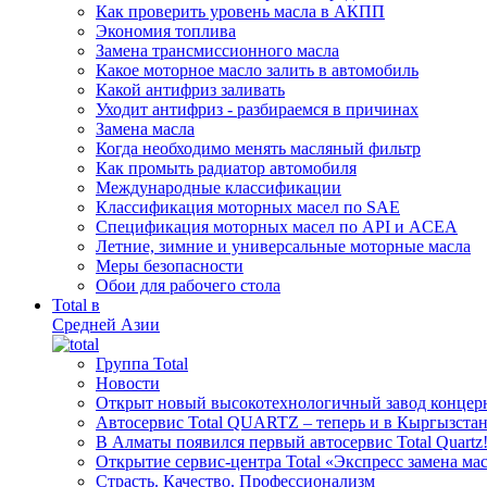
Как проверить уровень масла в АКПП
Экономия топлива
Замена трансмиссионного масла
Какое моторное масло залить в автомобиль
Какой антифриз заливать
Уходит антифриз - разбираемся в причинах
Замена масла
Когда необходимо менять масляный фильтр
Как промыть радиатор автомобиля
Международные классификации
Классификация моторных масел по SAE
Спецификация моторных масел по API и ACEA
Летние, зимние и универсальные моторные масла
Меры безопасности
Обои для рабочего стола
Total в
Средней Азии
Группа Total
Новости
Открыт новый высокотехнологичный завод концерн
Автосервис Total QUARTZ – теперь и в Кыргызстан
В Алматы появился первый автосервис Total Quartz
Открытие сервис-центра Total «Экспресс замена ма
Cтрасть. Качество. Профессионализм