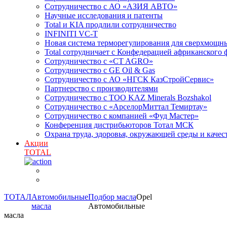
Сотрудничество с АО «АЗИЯ АВТО»
Научные исследования и патенты
Total и KIA продлили сотрудничество
INFINITI VC-T
Новая система терморегулирования для сверхмо
Total сотрудничает с Конфедерацией африканского 
Сотрудничество с «CT AGRO»
Сотрудничество c GE Oil & Gas
Сотрудничество с АО «НГСК КазСтройСервис»
Партнерство с производителями
Сотрудничество с ТОО KAZ Minerals Bozshakol
Сотрудничество с «АрселорМиттал Темиртау»
Сотрудничество с компанией «Фуд Мастер»
Конференция дистрибьюторов Тотал МСК
Охрана труда, здоровья, окружающей среды и каче
Акции
TOTAL
ТОТАЛ
Автомобильные
Подбор масла
Opel
масла
Автомобильные
масла