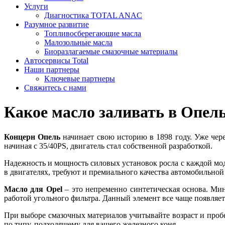
Услуги
Диагностика TOTAL ANAC
Разумное развитие
Топливосберегающие масла
Малозольные масла
Биоразлагаемые смазочные материалы
Автосервисы Total
Наши партнеры
Ключевые партнеры
Свяжитесь с нами
Какое масло заливать в Опел
Концерн Опель
начинает свою историю в 1898 году. Уже чер
начиная с 35/40PS, двигатель стал собственной разработкой.
Надежность и мощность силовых установок росла с каждой м
в двигателях, требуют и премиального качества автомобильной
Масло для Opel
– это непременно синтетическая основа. Мин
работой угольного фильтра. Данный элемент все чаще появляет
При выборе смазочных материалов учитывайте возраст и проб
по типу, подходящему для вашего железного коня.