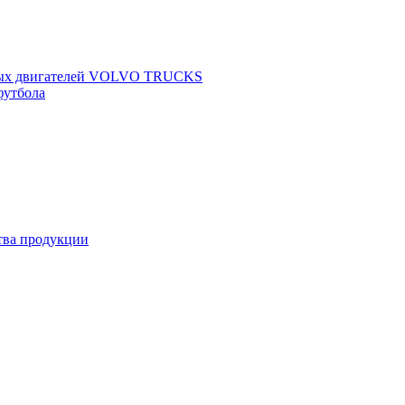
щных двигателей VOLVO TRUCKS
футбола
ства продукции