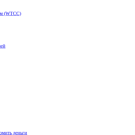
ам (WTCC)
лей
омить деньги