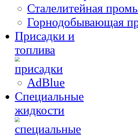
Сталелитейная пром
Горнодобывающая п
Присадки и
топлива
AdBlue
Специальные
жидкости