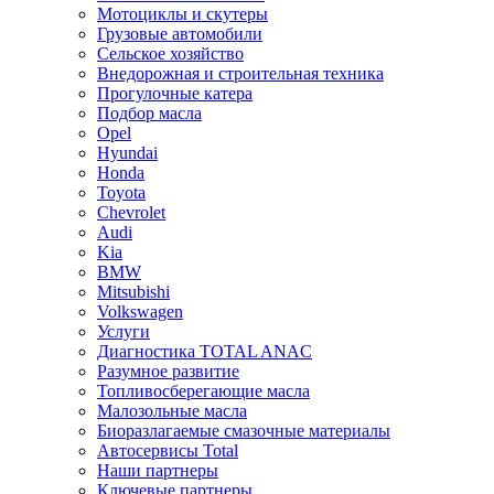
Мотоциклы и скутеры
Грузовые автомобили
Сельское хозяйство
Внедорожная и строительная техника
Прогулочные катера
Подбор масла
Opel
Hyundai
Honda
Toyota
Chevrolet
Audi
Kia
BMW
Mitsubishi
Volkswagen
Услуги
Диагностика TOTAL ANAC
Разумное развитие
Топливосберегающие масла
Малозольные масла
Биоразлагаемые смазочные материалы
Автосервисы Total
Наши партнеры
Ключевые партнеры