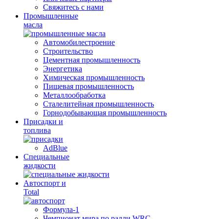
Свяжитесь с нами
Промышленные
масла
Автомобилестроение
Строительство
Цементная промышленность
Энергетика
Химическая промышленность
Пищевая промышленность
Металлообработка
Сталелитейная промышленность
Горнодобывающая промышленность
Присадки и
топлива
AdBlue
Специальные
жидкости
Автоспорт и
Total
Формула-1
Чемпионат мира по ралли WRC