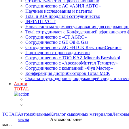
Cтрасть. Качество. Профессионализм
Сотрудничество с АО «АЗИЯ АВТО»
Научные исследования и патенты
Total и KIA продлили сотрудничество
INFINITI VC-T
Новая система терморегулирования для сверхмо
Total сотрудничает с Конфедерацией африканского 
Сотрудничество с «CT AGRO»
Сотрудничество c GE Oil & Gas
Сотрудничество с АО «НГСК КазСтройСервис»
Партнерство с производителями
Сотрудничество с ТОО KAZ Minerals Bozshakol
Сотрудничество с «АрселорМиттал Темиртау»
Сотрудничество с компанией «Фуд Мастер»
Конференция дистрибьюторов Тотал МСК
Охрана труда, здоровья, окружающей среды и каче
Акции
TOTAL
ТОТАЛ
Автомобильные
Каталог смазочных материалов
Легковы
масла
Автомобильные
масла