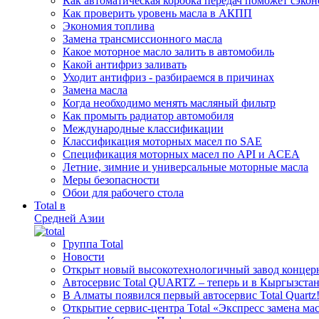
Как автоматическая коробка передач поможет сэкон
Как проверить уровень масла в АКПП
Экономия топлива
Замена трансмиссионного масла
Какое моторное масло залить в автомобиль
Какой антифриз заливать
Уходит антифриз - разбираемся в причинах
Замена масла
Когда необходимо менять масляный фильтр
Как промыть радиатор автомобиля
Международные классификации
Классификация моторных масел по SAE
Спецификация моторных масел по API и ACEA
Летние, зимние и универсальные моторные масла
Меры безопасности
Обои для рабочего стола
Total в
Средней Азии
Группа Total
Новости
Открыт новый высокотехнологичный завод концерн
Автосервис Total QUARTZ – теперь и в Кыргызстан
В Алматы появился первый автосервис Total Quartz
Открытие сервис-центра Total «Экспресс замена ма