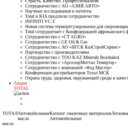
Cтрасть. Качество. Профессионализм
Сотрудничество с АО «АЗИЯ АВТО»
Научные исследования и патенты
Total и KIA продлили сотрудничество
INFINITI VC-T
Новая система терморегулирования для сверхмо
Total сотрудничает с Конфедерацией африканского 
Сотрудничество с «CT AGRO»
Сотрудничество c GE Oil & Gas
Сотрудничество с АО «НГСК КазСтройСервис»
Партнерство с производителями
Сотрудничество с ТОО KAZ Minerals Bozshakol
Сотрудничество с «АрселорМиттал Темиртау»
Сотрудничество с компанией «Фуд Мастер»
Конференция дистрибьюторов Тотал МСК
Охрана труда, здоровья, окружающей среды и каче
Акции
TOTAL
ТОТАЛ
Автомобильные
Каталог смазочных материалов
Легковы
масла
Автомобильные
масла