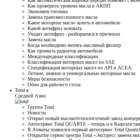
Как автоматическая коробка передач поможет сэкон
Как проверить уровень масла в АКПП
Экономия топлива
Замена трансмиссионного масла
Какое моторное масло залить в автомобиль
Какой антифриз заливать
Уходит антифриз - разбираемся в причинах
Замена масла
Когда необходимо менять масляный фильтр
Как промыть радиатор автомобиля
Международные классификации
Классификация моторных масел по SAE
Спецификация моторных масел по API и ACEA
Летние, зимние и универсальные моторные масла
Меры безопасности
Обои для рабочего стола
Total в
Средней Азии
Группа Total
Новости
Открыт новый высокотехнологичный завод концерн
Автосервис Total QUARTZ – теперь и в Кыргызстан
В Алматы появился первый автосервис Total Quartz
Открытие сервис-центра Total «Экспресс замена ма