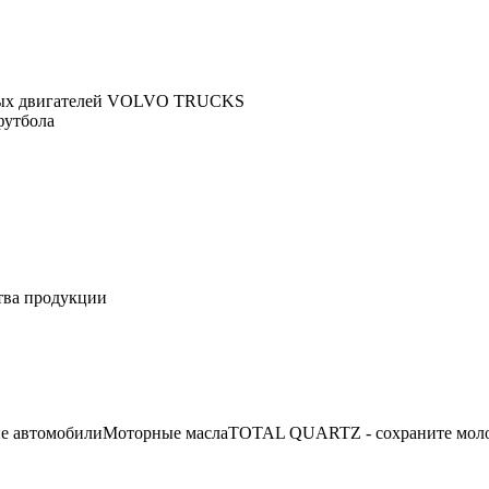
щных двигателей VOLVO TRUCKS
футбола
ства продукции
е автомобили
Моторные масла
TOTAL QUARTZ - cохраните моло