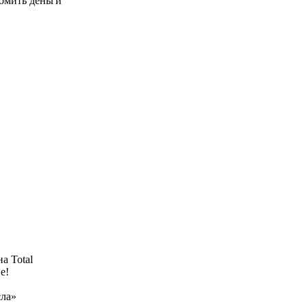
омить деньги
а Total
е!
!
сла»