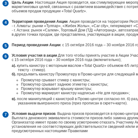
Цель Акции
. Настоящая Акция проводится, как стимулирующее меро
маркетинговых целей, связанных с развитием взаимодействия с потре
объемов продаж продукции «Total Quartz».
Территория проведения Акции
. Акция проводится на территории Респ
- г. Алматы: рынки «Тулпар», «Жибек Жолы», «Car city», гипермаркет «C
- г. Астана: рынок «Салем», Торговый Дом (ТД) «Автогранд», автозапр
в других точках продаж, где представлена, участвующая в акции, проду
Период проведения Акции
: с 15 октября 2016 года – 30 ноября 2016 г
Условия участия в акции
Для того чтобы принять участие в Акции Уча
с 15 октября 2016 года – 30 ноября 2016 года (включительно);
a).
купить канистру с моторным маслом «Total Quartz» объемом 4/5 лит
тексту - стикер).
б).
предъявить канистру Промоутеру в Промо-центре для следующей 
Промоутер срывает стикер с канистры;
Промоутер срывает заднюю этикетку с канистры;
Промоутер вскрывает крышку канистры;
Промоутер маркирует канистру надписью «Не для продажи»;
в).
после манипуляций с канистрой в Промо-центре согласно пп. б) разд
указанием выигранного приза (приз прописан в скретч-карте).
Условия выдачи призов
. Выдача призов производится в промо-центрах
Выплата денежного эквивалента стоимости призов либо замена други
Организатор имеет право по своему усмотрению отказать Участнику А
установления не соответствующих действительности сведений и/или и
предусмотренных настоящими Правилами