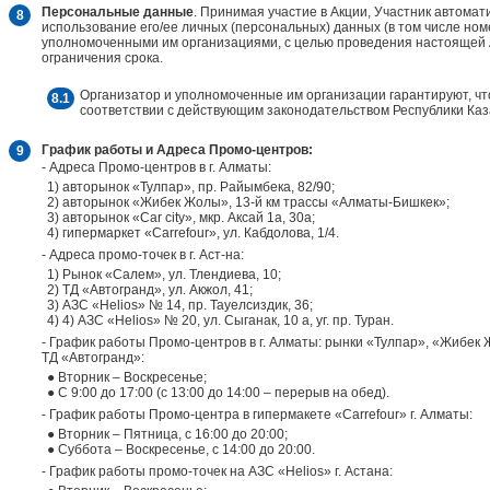
Персональные данные
. Принимая участие в Акции, Участник автомат
использование его/ее личных (персональных) данных (в том числе но
уполномоченными им организациями, с целью проведения настоящей Ак
ограничения срока.
Организатор и уполномоченные им организации гарантируют, чт
соответствии с действующим законодательством Республики Каз
График работы и Адреса Промо-центров:
- Адреса Промо-центров в г. Алматы:
1) авторынок «Тулпар», пр. Райымбека, 82/90;
2) авторынок «Жибек Жолы», 13-й км трассы «Алматы-Бишкек»;
3) авторынок «Car city», мкр. Аксай 1а, 30а;
4) гипермаркет «Carrefour», ул. Кабдолова, 1/4.
- Адреса промо-точек в г. Аст-на:
1) Рынок «Салем», ул. Тлендиева, 10;
2) ТД «Автогранд», ул. Акжол, 41;
3) АЗС «Helios» № 14, пр. Тауелсиздик, 36;
4) 4) АЗС «Helios» № 20, ул. Сыганак, 10 а, уг. пр. Туран.
- График работы Промо-центров в г. Алматы: рынки «Тулпар», «Жибек Жо
ТД «Автогранд»:
● Вторник – Воскресенье;
● С 9:00 до 17:00 (с 13:00 до 14:00 – перерыв на обед).
- График работы Промо-центра в гипермакете «Carrefour» г. Алматы:
● Вторник – Пятница, с 16:00 до 20:00;
● Суббота – Воскресенье, с 14:00 до 20:00.
- График работы промо-точек на АЗС «Helios» г. Астана: