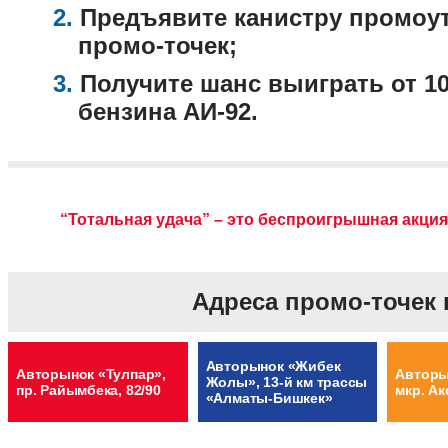
2.
Предъявите канистру промоуте
промо-точек;
3.
Получите шанс выиграть от 10
бензина АИ-92.
“Тотальная удача” – это беспроигрышная акция.
Адреса промо-точек 
Авторынок «Жибек
Авторынок «Тулпар»,
Авторын
Жолы», 13-й км трассы
пр. Райымбека, 82/90
мкр. Ак
«Алматы-Бишкек»