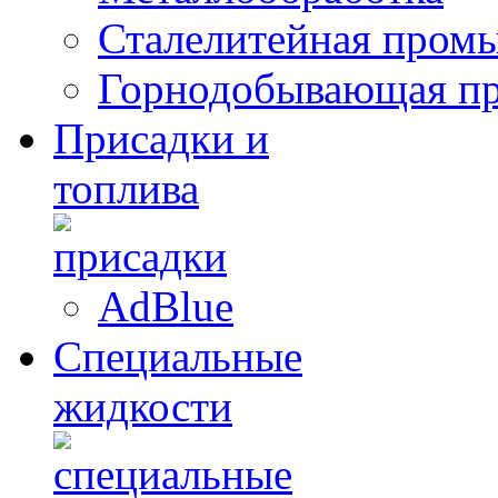
Сталелитейная пром
Горнодобывающая п
Присадки и
топлива
AdBlue
Специальные
жидкости